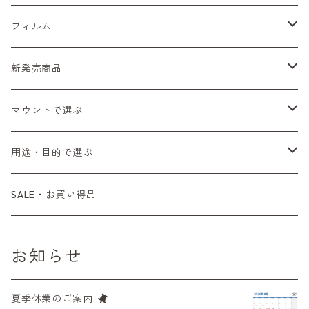
Sシリーズ
Canon（キヤノン）
フィルムカメラ
フィルム
コンパクト
Voigtlander（フォクトレンダー）
MD（ミノルタ）
Fシリーズ（一桁＋F100）
レンジファインダー（7、P）
一眼レフカメラ（マニュアルフォーカス）
PENTAX（ペンタックス）
デジタルカメラ
レンズ付きフィルム
新発売商品
BESSA
YASHICA（ヤシカ）
K（ペンタックス）
Fシリーズ（FE、FM）
F-1
一眼レフカメラ（オートフォーカス）
SL、SP
一眼カメラ
CONTAX（コンタックス）
マニュアルレンズ
35mm（135）カラーネガ
フィルムカメラ
マウントで選ぶ
Carl Zeiss（カールツァイス）
CY（ヤシカコンタックス）
コンパクトカメラ
AE-1、A-1
レンジファインダーカメラ
K2、KX、KM
ミラーレスカメラ
G1、G2
一眼レンズ
MINOLTA（ミノルタ）
オートフォーカスレンズ
35mm（135）白黒ネガ
レンズ付きフィルム
M42
用途・目的で選ぶ
Mamiya（マミヤ）
M（ライカ）
コンパクトカメラ
コンパクトカメラ（マニュアルフォーカス）
LX、MX
デジタルカメラその他
Tシリーズ
レンジファインダーレンズ
コンパクト
一眼レンズ
OLYMPUS（オリンパス）
マウントアダプター
35mm（135）カラーリバーサル
アクセサリー・付属品
L39
初心者の方へもおすすめ！
SALE・お買い得品
M645,二眼レフ
Plaubel（プラウベル）
R（ライカ）
L39マウントレンズ
コンパクトカメラ（オートフォーカス）
6×7、67、645
一眼（C/Yマウント）
中判レンズ
CL、CLE
中判レンズ
TRIP35
FUJIFILM（フジフィルム）
アクセサリー
120mm（ブローニー）カラーネガ
F（ニコン）
少し難あり、でも使えます！
BRONICA（ブロニカ）
E（ソニー）
お知らせ
中判カメラ
M42単焦点レンズ
大判レンズ
α7、α9、X700
PENシリーズ
高級コンパクト
Konica（コニカ）
S（ニコン）
滅多にお目にかかれない激レア商品！
SONY（ソニー）
AR（コニカ）
夏季休業のご案内
大判カメラ
レンズその他