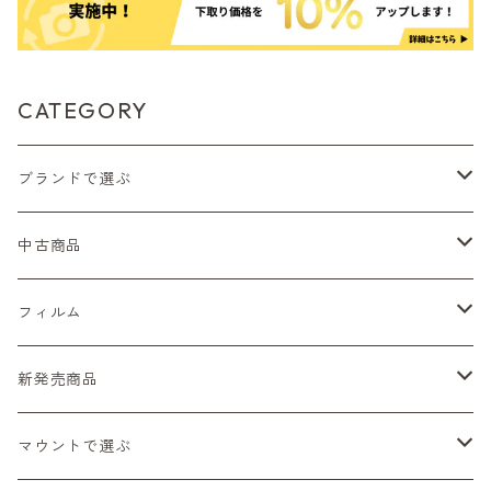
CATEGORY
ブランドで選ぶ
Nikon（ニコン）
中古商品
Sシリーズ
Canon（キヤノン）
フィルムカメラ
フィルム
Fシリーズ（一桁＋F100）
レンジファインダー（7、P）
一眼レフカメラ（マニュアルフォーカス）
PENTAX（ペンタックス）
デジタルカメラ
レンズ付きフィルム
新発売商品
Fシリーズ（FE、FM）
F-1
一眼レフカメラ（オートフォーカス）
SL、SP
一眼カメラ
CONTAX（コンタックス）
マニュアルレンズ
35mm（135）カラーネガ
フィルムカメラ
マウントで選ぶ