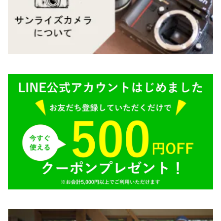
M645,二眼レフ
Plaubel（プラウベル）
R（ライカ）
BRONICA（ブロニカ）
E（ソニー）
SONY（ソニー）
AR（コニカ）
SIGMA（シグマ）
O（その他）
Tokina（トキナー）
TAMRON（タムロン）
K&F（ケーアンドエフ）