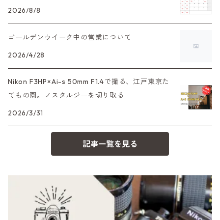
XAシリーズ
C35シリーズ
Leica（ライカ）
FD（キヤノン）
プレゼント、贈答用にも！
2026/8/8
SIGMA（シグマ）
O（その他）
デジタルカメラ
35DC、35SP
HEXAR
バルナック
ゴールデンウイーク中の営業について
HASSELBLAD（ハッセルブラッド）
EF（キヤノン）
Tokina（トキナー）
フィルムカメラその他
2026/4/28
PEN F、FT
Mシリーズ
500台シリーズ
Rollei（ローライ）
OM（オリンパス）
TAMRON（タムロン）
Nikon F3HP×Ai-s 50mm F1.4で撮る、江戸東京た
OM-1
minilux
てもの園。ノスタルジーを切り取る
35シリーズ
RICOH（リコー）
A（ミノルタ（ソニー））
K&F（ケーアンドエフ）
2026/3/31
コンパクト
Voigtlander（フォクトレンダー）
MD（ミノルタ）
その他
記事一覧を見る
BESSA
YASHICA（ヤシカ）
K（ペンタックス）
Carl Zeiss（カールツァイス）
CY（ヤシカコンタックス）
Mamiya（マミヤ）
M（ライカ）