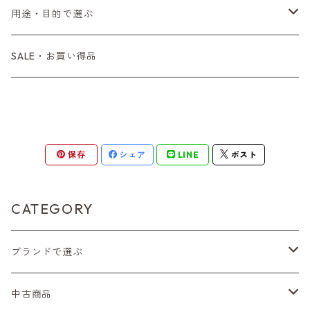
コンパクトカメラ
AE-1、A-1
レンジファインダーカメラ
K2、KX、KM
ミラーレスカメラ
G1、G2
一眼レンズ
MINOLTA（ミノルタ）
オートフォーカスレンズ
35mm（135）白黒ネガ
レンズ付きフィルム
M42
用途・目的で選ぶ
コンパクトカメラ
コンパクトカメラ（マニュアルフォーカス）
LX、MX
デジタルカメラその他
Tシリーズ
レンジファインダーレンズ
コンパクト
一眼レンズ
OLYMPUS（オリンパス）
マウントアダプター
35mm（135）カラーリバーサル
アクセサリー・付属品
L39
初心者の方へもおすすめ！
SALE・お買い得品
L39マウントレンズ
コンパクトカメラ（オートフォーカス）
6×7、67、645
一眼（C/Yマウント）
中判レンズ
CL、CLE
中判レンズ
TRIP35
FUJIFILM（フジフィルム）
アクセサリー
120mm（ブローニー）カラーネガ
F（ニコン）
少し難あり、でも使えます！
中判カメラ
M42単焦点レンズ
大判レンズ
α7、α9、X700
PENシリーズ
高級コンパクト
Konica（コニカ）
S（ニコン）
滅多にお目にかかれない激レア商品！
保存
シェア
LINE
ポスト
大判カメラ
レンズその他
XAシリーズ
C35シリーズ
Leica（ライカ）
FD（キヤノン）
プレゼント、贈答用にも！
デジタルカメラ
CATEGORY
35DC、35SP
HEXAR
バルナック
HASSELBLAD（ハッセルブラッド）
EF（キヤノン）
フィルムカメラその他
ブランドで選ぶ
PEN F、FT
Mシリーズ
500台シリーズ
Rollei（ローライ）
OM（オリンパス）
OM-1
Nikon（ニコン）
中古商品
minilux
35シリーズ
RICOH（リコー）
A（ミノルタ（ソニー））