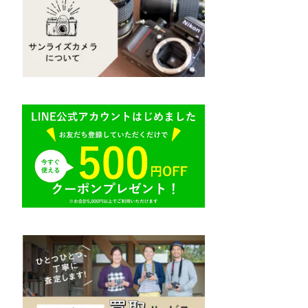
Mamiya（マミヤ）
R（ライカ）
M645,二眼レフ
Plaubel（プラウベル）
E（ソニー）
BRONICA（ブロニカ）
AR（コニカ）
SONY（ソニー）
O（その他）
SIGMA（シグマ）
Tokina（トキナー）
TAMRON（タムロン）