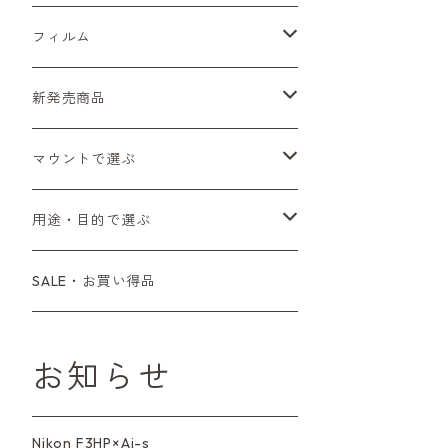
Sシリーズ
Canon（キヤノン）
フィルムカメラ
フィルム
Fシリーズ（一桁＋F100）
レンジファインダー（7、P）
一眼レフカメラ（マニュアルフォーカス）
PENTAX（ペンタックス）
デジタルカメラ
レンズ付きフィルム
新発売商品
Fシリーズ（FE、FM）
F-1
一眼レフカメラ（オートフォーカス）
SL、SP
一眼カメラ
CONTAX（コンタックス）
マニュアルレンズ
35mm（135）カラーネガ
フィルムカメラ
マウントで選ぶ
コンパクトカメラ
AE-1、A-1
レンジファインダーカメラ
K2、KX、KM
ミラーレスカメラ
G1、G2
一眼レンズ
MINOLTA（ミノルタ）
オートフォーカスレンズ
35mm（135）白黒ネガ
レンズ付きフィルム
M42
用途・目的で選ぶ
コンパクトカメラ
コンパクトカメラ（マニュアルフォーカ
LX、MX
デジタルカメラその他
Tシリーズ
レンジファインダーレンズ
コンパクト
一眼レンズ
OLYMPUS（オリンパス）
マウントアダプター
35mm（135）カラーリバーサル
アクセサリー・付属品
L39
初心者の方へもおすすめ！
SALE・お買い得品
ス）
L39マウントレンズ
6×7、67、645
一眼（C/Yマウント）
中判レンズ
CL、CLE
中判レンズ
TRIP35
FUJIFILM（フジフィルム）
アクセサリー
120mm（ブローニー）カラーネガ
F（ニコン）
少し難あり、でも使えます！
コンパクトカメラ（オートフォーカス）
お知らせ
M42単焦点レンズ
大判レンズ
α7、α9、X700
PENシリーズ
高級コンパクト
Konica（コニカ）
S（ニコン）
滅多にお目にかかれない激レア商
中判カメラ
品！
Nikon F3HP×Ai-s
レンズその他