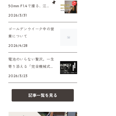
XAシリーズ
C35シリーズ
大判カメラ
Leica（ライカ）
FD（キヤノン）
50mm F1.4で撮る、江
プレゼント、贈答用にも！
戸東京たてもの園。ノ
2026/3/31
35DC、35SP
HEXAR
デジタルカメラ
バルナック
HASSELBLAD（ハッセルブラッ
EF（キヤノン）
スタルジーを切り取る
ド）
ゴールデンウイーク中の営
PEN F、FT
フィルムカメラその他
Mシリーズ
OM（オリンパス）
業について
500台シリーズ
Rollei（ローライ）
OM-1
2026/4/28
minilux
A（ミノルタ（ソニー））
35シリーズ
RICOH（リコー）
電池のいらない贅沢。一生
寄り添える「完全機械式」
MD（ミノルタ）
コンパクト
フィルムカメラの名機7選
Voigtlander（フォクトレンダー）
2026/3/23
K（ペンタックス）
BESSA
YASHICA（ヤシカ）
記事一覧を見る
CY（ヤシカコンタックス）
Carl Zeiss（カールツァイス）
M（ライカ）