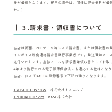
業が最短となります。祝日の場合は、同様に翌営業日が最
せ。）
３.請求書・領収書について
当店は紙面、PDFデータ等による請求書、または領収書の
インボイス制度適格請求書発行事業者です。発送通知メー
送信いたします。当該メールを請求書兼領収書としてお取り
4年より施行される電子帳簿保存法にも適応する仕様とな
当店、およびBASEの登録番号は下記の通りとなります。
T3030001095835
：株式会社トゥエルブ
T7010401103229
：BASE株式会社