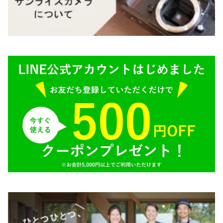
BRONICA（ブロニカ）
E（ソニー）
SONY（ソニー）
AR（コニカ）
SIGMA（シグマ）
O（その他）
Tokina（トキナー）
TAMRON（タムロン）
K&F（ケーアンドエフ）
その他