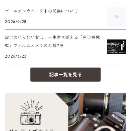
HEXAR
バルナック
HASSELBLAD（ハッセルブラッド）
EF（キヤノン）
Tokina（トキナー）
ゴールデンウイーク中の営業について
フィルムカメラその他
PEN F、FT
Mシリーズ
500台シリーズ
Rollei（ローライ）
OM（オリンパス）
2026/4/28
TAMRON（タムロン）
OM-1
minilux
電池のいらない贅沢。一生寄り添える「完全機械
35シリーズ
RICOH（リコー）
A（ミノルタ（ソニー））
式」フィルムカメラの名機7選
K&F（ケーアンドエフ）
2026/3/23
コンパクト
Voigtlander（フォクトレンダー）
MD（ミノルタ）
その他
記事一覧を見る
BESSA
YASHICA（ヤシカ）
K（ペンタックス）
Carl Zeiss（カールツァイス）
CY（ヤシカコンタックス）
Mamiya（マミヤ）
M（ライカ）
M645,二眼レフ
Plaubel（プラウベル）
R（ライカ）