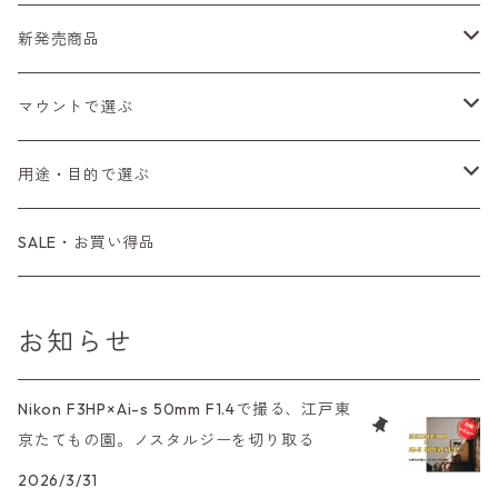
Fシリーズ（一桁＋F100）
レンジファインダー（7、P）
一眼レフカメラ（マニュアルフォーカス）
PENTAX（ペンタックス）
デジタルカメラ
レンズ付きフィルム
新発売商品
BESSA
YASHICA（ヤシカ）
K（ペンタックス）
Fシリーズ（FE、FM）
F-1
一眼レフカメラ（オートフォーカス）
SL、SP
一眼カメラ
CONTAX（コンタックス）
マニュアルレンズ
35mm（135）カラーネガ
フィルムカメラ
マウントで選ぶ
Carl Zeiss（カールツァイス）
CY（ヤシカコンタックス）
コンパクトカメラ
AE-1、A-1
レンジファインダーカメラ
K2、KX、KM
ミラーレスカメラ
G1、G2
一眼レンズ
MINOLTA（ミノルタ）
オートフォーカスレンズ
35mm（135）白黒ネガ
レンズ付きフィルム
M42
用途・目的で選ぶ
Mamiya（マミヤ）
M（ライカ）
コンパクトカメラ
コンパクトカメラ（マニュアルフォーカス）
LX、MX
デジタルカメラその他
Tシリーズ
レンジファインダーレンズ
コンパクト
一眼レンズ
OLYMPUS（オリンパス）
マウントアダプター
35mm（135）カラーリバーサル
アクセサリー・付属品
L39
初心者の方へもおすすめ！
SALE・お買い得品
M645,二眼レフ
Plaubel（プラウベル）
R（ライカ）
L39マウントレンズ
コンパクトカメラ（オートフォーカス）
6×7、67、645
一眼（C/Yマウント）
中判レンズ
CL、CLE
中判レンズ
TRIP35
FUJIFILM（フジフィルム）
アクセサリー
120mm（ブローニー）カラーネガ
F（ニコン）
少し難あり、でも使えます！
BRONICA（ブロニカ）
E（ソニー）
お知らせ
中判カメラ
M42単焦点レンズ
大判レンズ
α7、α9、X700
PENシリーズ
高級コンパクト
Konica（コニカ）
S（ニコン）
滅多にお目にかかれない激レア商品！
SONY（ソニー）
AR（コニカ）
Nikon F3HP×Ai-s 50mm F1.4で撮る、江戸東
大判カメラ
レンズその他
XAシリーズ
京たてもの園。ノスタルジーを切り取る
C35シリーズ
Leica（ライカ）
FD（キヤノン）
プレゼント、贈答用にも！
SIGMA（シグマ）
O（その他）
デジタルカメラ
2026/3/31
35DC、35SP