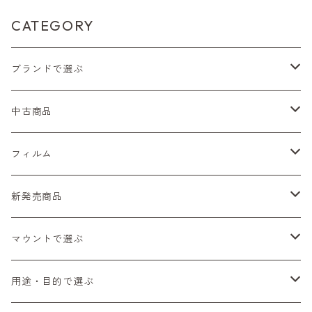
CATEGORY
ブランドで選ぶ
Nikon（ニコン）
中古商品
Sシリーズ
Canon（キヤノン）
フィルムカメラ
フィルム
Fシリーズ（一桁＋F100）
レンジファインダー（7、P）
一眼レフカメラ（マニュアルフォーカス）
PENTAX（ペンタックス）
デジタルカメラ
レンズ付きフィルム
新発売商品
Fシリーズ（FE、FM）
F-1
一眼レフカメラ（オートフォーカス）
SL、SP
一眼カメラ
CONTAX（コンタックス）
マニュアルレンズ
35mm（135）カラーネガ
フィルムカメラ
マウントで選ぶ
コンパクトカメラ
AE-1、A-1
レンジファインダーカメラ
K2、KX、KM
ミラーレスカメラ
G1、G2
一眼レンズ
MINOLTA（ミノルタ）
オートフォーカスレンズ
35mm（135）白黒ネガ
レンズ付きフィルム
M42
用途・目的で選ぶ