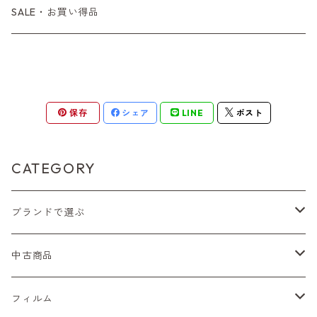
コンパクトカメラ
コンパクトカメラ（マニュアルフォーカス）
LX、MX
デジタルカメラその他
Tシリーズ
レンジファインダーレンズ
コンパクト
一眼レンズ
OLYMPUS（オリンパス）
マウントアダプター
35mm（135）カラーリバーサル
アクセサリー・付属品
L39
初心者の方へもおすすめ！
SALE・お買い得品
L39マウントレンズ
コンパクトカメラ（オートフォーカス）
6×7、67、645
一眼（C/Yマウント）
中判レンズ
CL、CLE
中判レンズ
TRIP35
FUJIFILM（フジフィルム）
アクセサリー
120mm（ブローニー）カラーネガ
F（ニコン）
少し難あり、でも使えます！
中判カメラ
M42単焦点レンズ
大判レンズ
α7、α9、X700
PENシリーズ
高級コンパクト
Konica（コニカ）
S（ニコン）
滅多にお目にかかれない激レア商品！
保存
シェア
LINE
ポスト
大判カメラ
レンズその他
XAシリーズ
C35シリーズ
Leica（ライカ）
FD（キヤノン）
プレゼント、贈答用にも！
デジタルカメラ
CATEGORY
35DC、35SP
HEXAR
バルナック
HASSELBLAD（ハッセルブラッド）
EF（キヤノン）
フィルムカメラその他
ブランドで選ぶ
PEN F、FT
Mシリーズ
500台シリーズ
Rollei（ローライ）
OM（オリンパス）
OM-1
Nikon（ニコン）
中古商品
minilux
35シリーズ
RICOH（リコー）
A（ミノルタ（ソニー））
Sシリーズ
Canon（キヤノン）
フィルムカメラ
フィルム
コンパクト
Voigtlander（フォクトレンダー）
MD（ミノルタ）