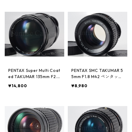
PENTAX Super Multi Coat
PENTAX SMC TAKUMAR 5
ed TAKUMAR 135mm F2.5
5mm F1.8 M42 ペンタック
M42 ペンタックス (6134
ス（61346）
¥14,800
¥8,980
3)