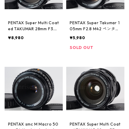
PENTAX Super Multi Coat
PENTAX Super Takumar 1
ed TAKUMAR 28mm F3.5
05mm F2.8 M42 ペンタッ
ペンタックス (61338)
クス (61335)
¥8,980
¥5,980
SOLD OUT
PENTAX smc M Macro 50
PENTAX Super Multi Coat