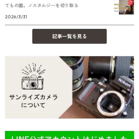
minilux
てもの園。ノスタルジーを切り取る
35シリーズ
RICOH（リコー）
A（ミノルタ（ソニー））
K&F（ケーアンドエフ）
2026/3/31
コンパクト
Voigtlander（フォクトレンダー）
MD（ミノルタ）
その他
記事一覧を見る
BESSA
YASHICA（ヤシカ）
K（ペンタックス）
Carl Zeiss（カールツァイス）
CY（ヤシカコンタックス）
Mamiya（マミヤ）
M（ライカ）
M645,二眼レフ
Plaubel（プラウベル）
R（ライカ）
BRONICA（ブロニカ）
E（ソニー）