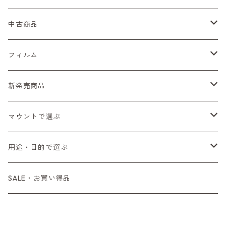
Nikon（ニコン）
中古商品
Sシリーズ
Canon（キヤノン）
フィルムカメラ
フィルム
Fシリーズ（一桁＋F100）
レンジファインダー（7、P）
一眼レフカメラ（マニュアルフォーカス）
PENTAX（ペンタックス）
デジタルカメラ
レンズ付きフィルム
新発売商品
Fシリーズ（FE、FM）
F-1
一眼レフカメラ（オートフォーカス）
SL、SP
一眼カメラ
CONTAX（コンタックス）
マニュアルレンズ
35mm（135）カラーネガ
フィルムカメラ
マウントで選ぶ
コンパクトカメラ
AE-1、A-1
レンジファインダーカメラ
K2、KX、KM
ミラーレスカメラ
G1、G2
一眼レンズ
MINOLTA（ミノルタ）
オートフォーカスレンズ
35mm（135）白黒ネガ
レンズ付きフィルム
M42
用途・目的で選ぶ
コンパクトカメラ
コンパクトカメラ（マニュアルフォーカス）
LX、MX
デジタルカメラその他
Tシリーズ
レンジファインダーレンズ
コンパクト
一眼レンズ
OLYMPUS（オリンパス）
マウントアダプター
35mm（135）カラーリバーサル
アクセサリー・付属品
L39
初心者の方へもおすすめ！
SALE・お買い得品
L39マウントレンズ
コンパクトカメラ（オートフォーカス）
6×7、67、645
一眼（C/Yマウント）
中判レンズ
CL、CLE
中判レンズ
TRIP35
FUJIFILM（フジフィルム）
アクセサリー
120mm（ブローニー）カラーネガ
F（ニコン）
少し難あり、でも使えます！