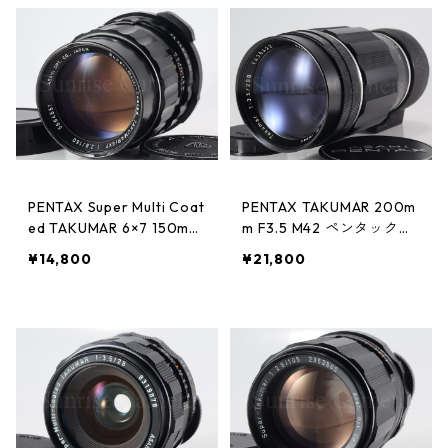
PENTAX Super Multi Coat
PENTAX TAKUMAR 200m
ed TAKUMAR 6×7 150mm
m F3.5 M42 ペンタックス
F2.8 ペンタックス (6136
(61330)
¥14,800
¥21,800
5)