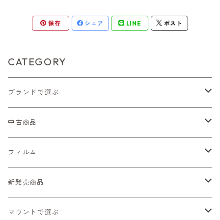
中判カメラ
M42単焦点レンズ
大判レンズ
α7、α9、X700
PENシリーズ
高級コンパクト
Konica（コニカ）
S（ニコン）
滅多にお目にかかれない激レア商品！
保存
シェア
LINE
ポスト
大判カメラ
レンズその他
XAシリーズ
C35シリーズ
Leica（ライカ）
FD（キヤノン）
プレゼント、贈答用にも！
デジタルカメラ
CATEGORY
35DC、35SP
HEXAR
バルナック
HASSELBLAD（ハッセルブラッド）
EF（キヤノン）
フィルムカメラその他
ブランドで選ぶ
PEN F、FT
Mシリーズ
500台シリーズ
Rollei（ローライ）
OM（オリンパス）
OM-1
Nikon（ニコン）
中古商品
minilux
35シリーズ
RICOH（リコー）
A（ミノルタ（ソニー））
Sシリーズ
Canon（キヤノン）
フィルムカメラ
フィルム
コンパクト
Voigtlander（フォクトレンダー）
MD（ミノルタ）
Fシリーズ（一桁＋F100）
レンジファインダー（7、P）
一眼レフカメラ（マニュアルフォーカス）
PENTAX（ペンタックス）
デジタルカメラ
レンズ付きフィルム
新発売商品
BESSA
YASHICA（ヤシカ）
K（ペンタックス）
Fシリーズ（FE、FM）
F-1
一眼レフカメラ（オートフォーカス）
SL、SP
一眼カメラ
CONTAX（コンタックス）
マニュアルレンズ
35mm（135）カラーネガ
フィルムカメラ
マウントで選ぶ