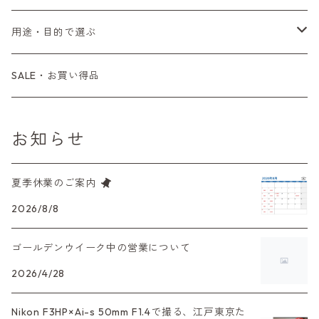
Carl Zeiss（カールツァイス）
CY（ヤシカコンタックス）
コンパクトカメラ
AE-1、A-1
レンジファインダーカメラ
K2、KX、KM
ミラーレスカメラ
G1、G2
一眼レンズ
MINOLTA（ミノルタ）
オートフォーカスレンズ
35mm（135）白黒ネガ
レンズ付きフィルム
M42
用途・目的で選ぶ
Mamiya（マミヤ）
M（ライカ）
コンパクトカメラ
コンパクトカメラ（マニュアルフォーカス）
LX、MX
デジタルカメラその他
Tシリーズ
レンジファインダーレンズ
コンパクト
一眼レンズ
OLYMPUS（オリンパス）
マウントアダプター
35mm（135）カラーリバーサル
アクセサリー・付属品
L39
初心者の方へもおすすめ！
SALE・お買い得品
M645,二眼レフ
Plaubel（プラウベル）
R（ライカ）
L39マウントレンズ
コンパクトカメラ（オートフォーカス）
6×7、67、645
一眼（C/Yマウント）
中判レンズ
CL、CLE
中判レンズ
TRIP35
FUJIFILM（フジフィルム）
アクセサリー
120mm（ブローニー）カラーネガ
F（ニコン）
少し難あり、でも使えます！
BRONICA（ブロニカ）
E（ソニー）
お知らせ
中判カメラ
M42単焦点レンズ
大判レンズ
α7、α9、X700
PENシリーズ
高級コンパクト
Konica（コニカ）
S（ニコン）
滅多にお目にかかれない激レア商品！
SONY（ソニー）
AR（コニカ）
夏季休業のご案内
大判カメラ
レンズその他
XAシリーズ
C35シリーズ
Leica（ライカ）
FD（キヤノン）
プレゼント、贈答用にも！
2026/8/8
SIGMA（シグマ）
O（その他）
デジタルカメラ
35DC、35SP
HEXAR
バルナック
ゴールデンウイーク中の営業について
HASSELBLAD（ハッセルブラッド）
EF（キヤノン）
Tokina（トキナー）
フィルムカメラその他
2026/4/28
PEN F、FT
Mシリーズ
500台シリーズ
Rollei（ローライ）
OM（オリンパス）
TAMRON（タムロン）
Nikon F3HP×Ai-s 50mm F1.4で撮る、江戸東京た
OM-1