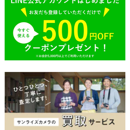
SONY（ソニー）
AR（コニカ）
SIGMA（シグマ）
O（その他）
Tokina（トキナー）
TAMRON（タムロン）
K&F（ケーアンドエフ）
その他