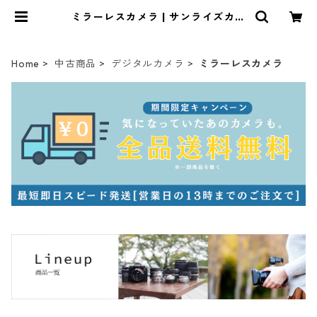
ミラーレスカメラ | サンライズカメ
ラ フィルムカメラとオールドレンズ
専門店
Home
中古商品
デジタルカメラ
ミラーレスカメラ