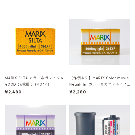
MARIX SILTA カラーネガフィルム
【作例あり】MARIX Color movie
400D 36枚撮り (M044)
NegaFilm カラーネガフィルム 40
0D 36枚撮り (M021)
¥2,480
¥2,280