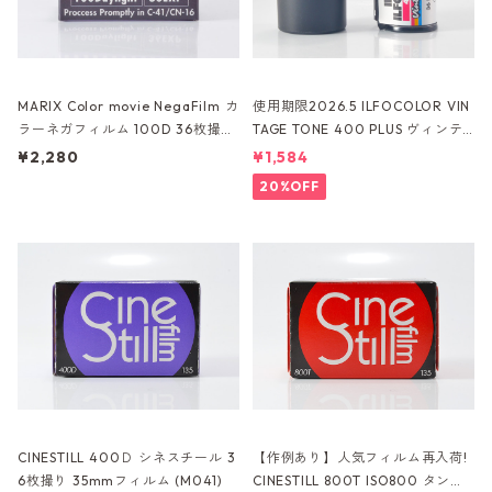
MARIX Color movie NegaFilm カ
使用期限2026.5 ILFOCOLOR VIN
ラーネガフィルム 100D 36枚撮り
TAGE TONE 400 PLUS ヴィンテ
(M020)
ージトーン 35mmフィルム 24枚
¥2,280
¥1,584
撮り (K026)
20%OFF
CINESTILL 400Ｄ シネスチール 3
【作例あり】人気フィルム再入荷!
6枚撮り 35mmフィルム (M041)
CINESTILL 800T ISO800 タング