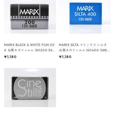
MARIX BLACK & WHITE FILM 20
MARIX SILTA マリックス シルタ
0 白黒ネガフィルム ISO200 36枚
白黒ネガフィルム ISO400 36枚撮
撮り (M038)
り (M045)
¥1,180
¥1,180