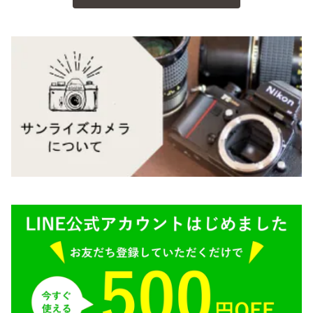
Carl Zeiss（カールツァイス）
CY（ヤシカコンタックス）
Mamiya（マミヤ）
M（ライカ）
M645,二眼レフ
Plaubel（プラウベル）
R（ライカ）
BRONICA（ブロニカ）
E（ソニー）
SONY（ソニー）
AR（コニカ）
SIGMA（シグマ）
O（その他）
Tokina（トキナー）