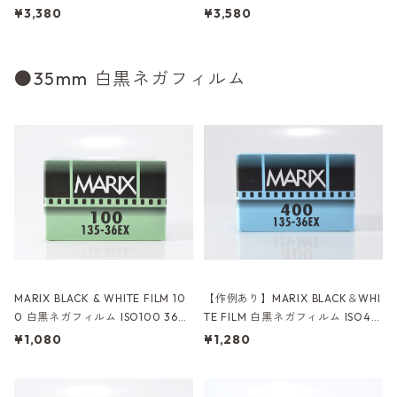
ステンカラーネガフィルム シネス
¥3,380
¥3,580
チール 36枚撮り 35mmフィルム
(M040)
●35mm 白黒ネガフィルム
MARIX BLACK & WHITE FILM 10
【作例あり】MARIX BLACK＆WHI
0 白黒ネガフィルム ISO100 36枚
TE FILM 白黒ネガフィルム ISO40
撮り (M037)
0 36枚撮り (M022)
¥1,080
¥1,280