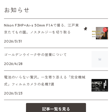
CL、CLE
中判レンズ
TRIP35
FUJIFILM（フジフィルム）
アクセサリー
120mm（ブローニー）カラーネガ
F（ニコン）
少し難あり、でも使えます！
お知らせ
中判カメラ
M42単焦点レンズ
大判レンズ
α7、α9、X700
PENシリーズ
高級コンパクト
Konica（コニカ）
S（ニコン）
滅多にお目にかかれない激レア商品！
Nikon F3HP×Ai-s 50mm F1.4で撮る、江戸東
大判カメラ
レンズその他
XAシリーズ
京たてもの園。ノスタルジーを切り取る
C35シリーズ
Leica（ライカ）
FD（キヤノン）
プレゼント、贈答用にも！
デジタルカメラ
2026/3/31
35DC、35SP
HEXAR
バルナック
HASSELBLAD（ハッセルブラッド）
EF（キヤノン）
ゴールデンウイーク中の営業について
フィルムカメラその他
PEN F、FT
Mシリーズ
500台シリーズ
Rollei（ローライ）
OM（オリンパス）
2026/4/28
OM-1
minilux
電池のいらない贅沢。一生寄り添える「完全機械
35シリーズ
RICOH（リコー）
A（ミノルタ（ソニー））
式」フィルムカメラの名機7選
2026/3/23
コンパクト
Voigtlander（フォクトレンダー）
MD（ミノルタ）
記事一覧を見る
BESSA
YASHICA（ヤシカ）
K（ペンタックス）