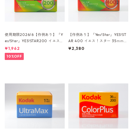
使用期限2026/6【作例あり】「Y
【作例あり】「Yes!Star」YES!ST
es!Star」YES!STAR200 イエス！
AR 400 イエス！スター 35ｍｍカ
スター 35ｍｍカラーネガフィルム
ラーネガフィルム 36枚撮り (K03
¥1,962
¥2,380
36枚撮り (K035)
6)
10%OFF