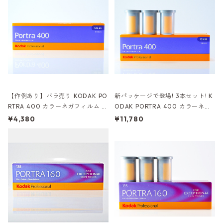
【作例あり】バラ売り KODAK PO
新パッケージで登場! 3本セット! K
RTRA 400 カラーネガフィルム 3
ODAK PORTRA 400 カラーネガ
6枚撮り バラ売り コダック (K015)
フィルム 36枚撮り コダック
¥4,380
¥11,780