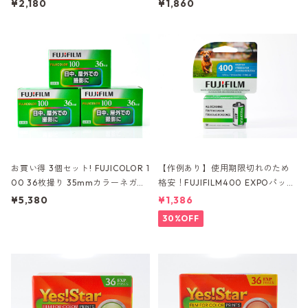
富士フィルム (K046)
富士フイルム フジカラー (K005)
¥2,180
¥1,860
お買い得 3個セット! FUJICOLOR 1
【作例あり】使用期限切れのため
00 36枚撮り 35mmカラーネガフ
格安！FUJIFILM400 EXPOパック
ィルム 富士フイルム フジカラー
富士海外版 36枚撮り 35mmカラ
¥5,380
¥1,386
ーネガフィルム (K030)
30%OFF