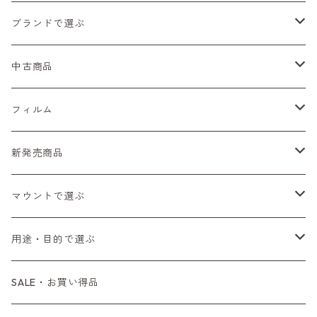
ブランドで選ぶ
Nikon（ニコン）
中古商品
Sシリーズ
Canon（キヤノン）
フィルムカメラ
フィルム
Fシリーズ（一桁＋F100）
レンジファインダー（7、P）
一眼レフカメラ（マニュアルフォーカス）
PENTAX（ペンタックス）
デジタルカメラ
レンズ付きフィルム
新発売商品
Fシリーズ（FE、FM）
F-1
一眼レフカメラ（オートフォーカス）
SL、SP
一眼カメラ
CONTAX（コンタックス）
マニュアルレンズ
35mm（135）カラーネガ
フィルムカメラ
マウントで選ぶ
コンパクトカメラ
AE-1、A-1
レンジファインダーカメラ
K2、KX、KM
ミラーレスカメラ
G1、G2
一眼レンズ
MINOLTA（ミノルタ）
オートフォーカスレンズ
35mm（135）白黒ネガ
レンズ付きフィルム
M42
用途・目的で選ぶ
コンパクトカメラ
コンパクトカメラ（マニュアルフォーカス）
LX、MX
デジタルカメラその他
Tシリーズ
レンジファインダーレンズ
コンパクト
一眼レンズ
OLYMPUS（オリンパス）
マウントアダプター
35mm（135）カラーリバーサル
アクセサリー・付属品
L39
初心者の方へもおすすめ！
SALE・お買い得品
L39マウントレンズ
コンパクトカメラ（オートフォーカス）
6×7、67、645
一眼（C/Yマウント）
中判レンズ