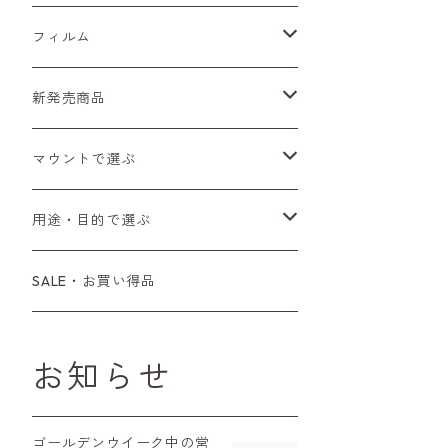
Sシリーズ
Canon（キヤノン）
フィルムカメラ
フィルム
Fシリーズ（一桁＋F100）
レンジファインダー（7、P）
一眼レフカメラ（マニュアルフォーカス）
PENTAX（ペンタックス）
デジタルカメラ
レンズ付きフィルム
新発売商品
Fシリーズ（FE、FM）
F-1
一眼レフカメラ（オートフォーカス）
SL、SP
一眼カメラ
CONTAX（コンタックス）
マニュアルレンズ
35mm（135）カラーネガ
フィルムカメラ
マウントで選ぶ
コンパクトカメラ
AE-1、A-1
レンジファインダーカメラ
K2、KX、KM
ミラーレスカメラ
G1、G2
一眼レンズ
MINOLTA（ミノルタ）
オートフォーカスレンズ
35mm（135）白黒ネガ
レンズ付きフィルム
M42
用途・目的で選ぶ
コンパクトカメラ
コンパクトカメラ（マニュアルフォーカ
LX、MX
デジタルカメラその他
Tシリーズ
レンジファインダーレンズ
コンパクト
一眼レンズ
OLYMPUS（オリンパス）
マウントアダプター
35mm（135）カラーリバーサル
アクセサリー・付属品
L39
初心者の方へもおすすめ！
SALE・お買い得品
ス）
L39マウントレンズ
6×7、67、645
一眼（C/Yマウント）
中判レンズ
CL、CLE
中判レンズ
TRIP35
FUJIFILM（フジフィルム）
アクセサリー
120mm（ブローニー）カラーネガ
F（ニコン）
少し難あり、でも使えます！
コンパクトカメラ（オートフォーカス）
お知らせ
M42単焦点レンズ
大判レンズ
α7、α9、X700
PENシリーズ
高級コンパクト
Konica（コニカ）
S（ニコン）
滅多にお目にかかれない激レア商
中判カメラ
品！
ゴールデンウイーク中の営
レンズその他