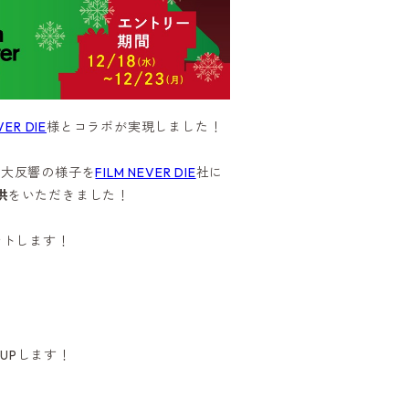
VER DIE
様とコラボが実現しました！
の大反響の様子を
FILM NEVER DIE
社に
供
をいただきました！
ントします！
UPします！