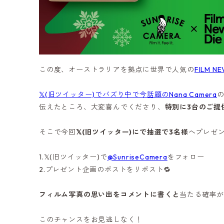
この度、オーストラリアを拠点に世界で人気の
FILM NE
𝕏(旧ツイッター)でバズり中で今話題のNana Camera
伝えたところ、大変喜んでくださり、
特別に3台のご提
そこで今回
𝕏(旧ツイッター)にで抽選で3名様
へプレゼ
1.𝕏(旧ツイッター)で
@SunriseCamera
をフォロー
2.プレゼント企画のポストをリポスト🔁
フィルム写真の思い出をコメントに書くと
当たる確率が
このチャンスをお見逃しなく！