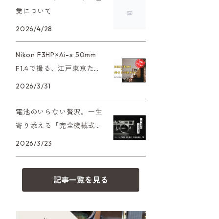
XAシリーズ
C35シリーズ
大判カメラ
Leica（ライカ）
FD（キヤノン）
業について
プレゼント、贈答用にも！
2026/4/28
35DC、35SP
HEXAR
デジタルカメラ
バルナック
HASSELBLAD（ハッセルブラッ
EF（キヤノン）
ド）
Nikon F3HP×Ai-s 50mm
PEN F、FT
フィルムカメラその他
Mシリーズ
OM（オリンパス）
F1.4で撮る、江戸東京たて
500台シリーズ
Rollei（ローライ）
もの園。ノスタルジーを切
OM-1
2026/3/31
minilux
り取る
A（ミノルタ（ソニー））
35シリーズ
RICOH（リコー）
電池のいらない贅沢。一生
寄り添える「完全機械式」
MD（ミノルタ）
コンパクト
フィルムカメラの名機7選
Voigtlander（フォクトレンダー）
2026/3/23
K（ペンタックス）
BESSA
YASHICA（ヤシカ）
記事一覧を見る
CY（ヤシカコンタックス）
Carl Zeiss（カールツァイス）
M（ライカ）