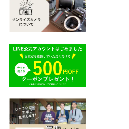
Mamiya（マミヤ）
R（ライカ）
M645,二眼レフ
Plaubel（プラウベル）
E（ソニー）
BRONICA（ブロニカ）
AR（コニカ）
SONY（ソニー）
O（その他）
SIGMA（シグマ）
Tokina（トキナー）
TAMRON（タムロン）