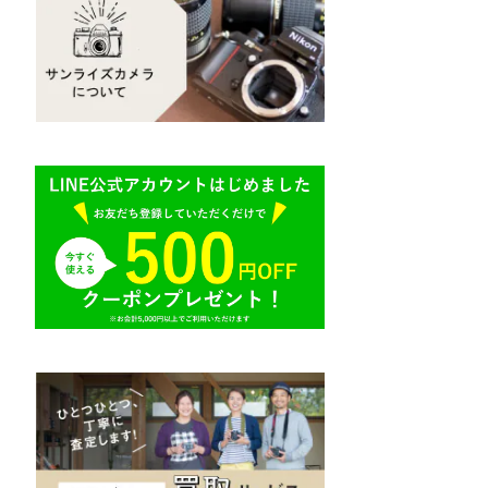
Mamiya（マミヤ）
R（ライカ）
M645,二眼レフ
Plaubel（プラウベル）
E（ソニー）
BRONICA（ブロニカ）
AR（コニカ）
SONY（ソニー）
O（その他）
SIGMA（シグマ）
Tokina（トキナー）
TAMRON（タムロン）