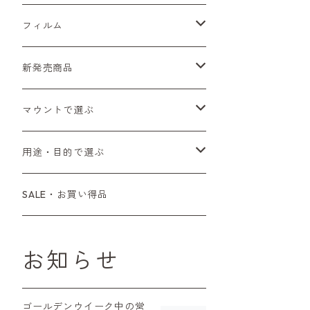
Sシリーズ
Canon（キヤノン）
フィルムカメラ
フィルム
Fシリーズ（一桁＋F100）
レンジファインダー（7、P）
一眼レフカメラ（マニュアルフォーカス）
PENTAX（ペンタックス）
デジタルカメラ
レンズ付きフィルム
新発売商品
Fシリーズ（FE、FM）
F-1
一眼レフカメラ（オートフォーカス）
SL、SP
一眼カメラ
CONTAX（コンタックス）
マニュアルレンズ
35mm（135）カラーネガ
フィルムカメラ
マウントで選ぶ
コンパクトカメラ
AE-1、A-1
レンジファインダーカメラ
K2、KX、KM
ミラーレスカメラ
G1、G2
一眼レンズ
MINOLTA（ミノルタ）
オートフォーカスレンズ
35mm（135）白黒ネガ
レンズ付きフィルム
M42
用途・目的で選ぶ
コンパクトカメラ
コンパクトカメラ（マニュアルフォーカ
LX、MX
デジタルカメラその他
Tシリーズ
レンジファインダーレンズ
コンパクト
一眼レンズ
OLYMPUS（オリンパス）
マウントアダプター
35mm（135）カラーリバーサル
アクセサリー・付属品
L39
初心者の方へもおすすめ！
SALE・お買い得品
ス）
L39マウントレンズ
6×7、67、645
一眼（C/Yマウント）
中判レンズ
CL、CLE
中判レンズ
TRIP35
FUJIFILM（フジフィルム）
アクセサリー
120mm（ブローニー）カラーネガ
F（ニコン）
少し難あり、でも使えます！
コンパクトカメラ（オートフォーカス）
お知らせ
M42単焦点レンズ
大判レンズ
α7、α9、X700
PENシリーズ
高級コンパクト
Konica（コニカ）
S（ニコン）
滅多にお目にかかれない激レア商
中判カメラ
品！
ゴールデンウイーク中の営
レンズその他