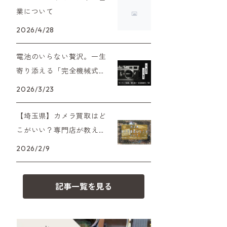
XAシリーズ
C35シリーズ
大判カメラ
Leica（ライカ）
FD（キヤノン）
業について
プレゼント、贈答用にも！
2026/4/28
35DC、35SP
HEXAR
デジタルカメラ
バルナック
HASSELBLAD（ハッセルブラッ
EF（キヤノン）
ド）
電池のいらない贅沢。一生
PEN F、FT
フィルムカメラその他
Mシリーズ
OM（オリンパス）
寄り添える「完全機械式」
500台シリーズ
Rollei（ローライ）
フィルムカメラの名機7選
OM-1
2026/3/23
minilux
A（ミノルタ（ソニー））
35シリーズ
RICOH（リコー）
【埼玉県】カメラ買取はど
こがいい？専門店が教える
MD（ミノルタ）
コンパクト
「想い出を安売りしない」
Voigtlander（フォクトレンダー）
2026/2/9
ための選び方
K（ペンタックス）
BESSA
YASHICA（ヤシカ）
記事一覧を見る
CY（ヤシカコンタックス）
Carl Zeiss（カールツァイス）
M（ライカ）