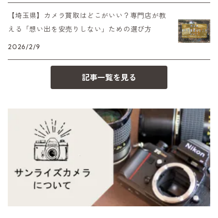
OM-1
minilux
【埼玉県】カメラ買取はどこがいい？専門店が教
35シリーズ
RICOH（リコー）
A（ミノルタ（ソニー））
える「想い出を安売りしない」ための選び方
2026/2/9
コンパクト
Voigtlander（フォクトレンダー）
MD（ミノルタ）
記事一覧を見る
BESSA
YASHICA（ヤシカ）
K（ペンタックス）
Carl Zeiss（カールツァイス）
CY（ヤシカコンタックス）
Mamiya（マミヤ）
M（ライカ）
M645,二眼レフ
Plaubel（プラウベル）
R（ライカ）
BRONICA（ブロニカ）
E（ソニー）