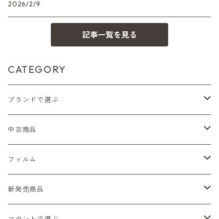
2026/2/9
記事一覧を見る
CATEGORY
ブランドで選ぶ
Nikon（ニコン）
中古商品
Sシリーズ
Canon（キヤノン）
フィルムカメラ
フィルム
Fシリーズ（一桁＋F100）
レンジファインダー（7、P）
一眼レフカメラ（マニュアルフォーカス）
PENTAX（ペンタックス）
デジタルカメラ
レンズ付きフィルム
新発売商品
Fシリーズ（FE、FM）
F-1
一眼レフカメラ（オートフォーカス）
SL、SP
一眼カメラ
CONTAX（コンタックス）
マニュアルレンズ
35mm（135）カラーネガ
フィルムカメラ
マウントで選ぶ