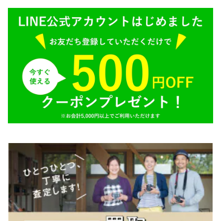
SONY（ソニー）
AR（コニカ）
SIGMA（シグマ）
O（その他）
Tokina（トキナー）
TAMRON（タムロン）
K&F（ケーアンドエフ）
その他