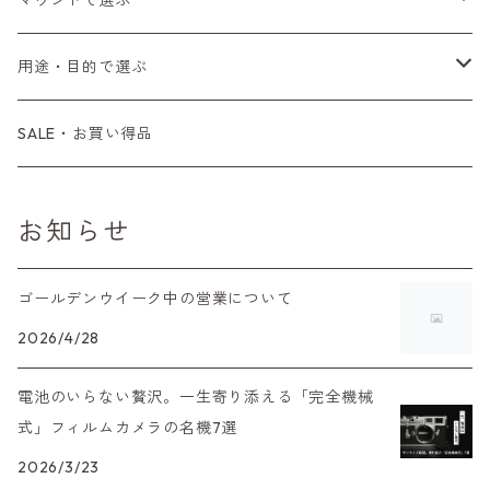
コンパクトカメラ
AE-1、A-1
レンジファインダーカメラ
K2、KX、KM
ミラーレスカメラ
G1、G2
一眼レンズ
MINOLTA（ミノルタ）
オートフォーカスレンズ
35mm（135）白黒ネガ
レンズ付きフィルム
M42
用途・目的で選ぶ
コンパクトカメラ
コンパクトカメラ（マニュアルフォーカス）
LX、MX
デジタルカメラその他
Tシリーズ
レンジファインダーレンズ
コンパクト
一眼レンズ
OLYMPUS（オリンパス）
マウントアダプター
35mm（135）カラーリバーサル
アクセサリー・付属品
L39
初心者の方へもおすすめ！
SALE・お買い得品
L39マウントレンズ
コンパクトカメラ（オートフォーカス）
6×7、67、645
一眼（C/Yマウント）
中判レンズ
CL、CLE
中判レンズ
TRIP35
FUJIFILM（フジフィルム）
アクセサリー
120mm（ブローニー）カラーネガ
F（ニコン）
少し難あり、でも使えます！
お知らせ
中判カメラ
M42単焦点レンズ
大判レンズ
α7、α9、X700
PENシリーズ
高級コンパクト
Konica（コニカ）
S（ニコン）
滅多にお目にかかれない激レア商品！
ゴールデンウイーク中の営業について
大判カメラ
レンズその他
XAシリーズ
C35シリーズ
Leica（ライカ）
FD（キヤノン）
プレゼント、贈答用にも！
2026/4/28
デジタルカメラ
35DC、35SP
HEXAR
バルナック
電池のいらない贅沢。一生寄り添える「完全機械
HASSELBLAD（ハッセルブラッド）
EF（キヤノン）
式」フィルムカメラの名機7選
フィルムカメラその他
PEN F、FT
Mシリーズ
500台シリーズ
Rollei（ローライ）
OM（オリンパス）
2026/3/23