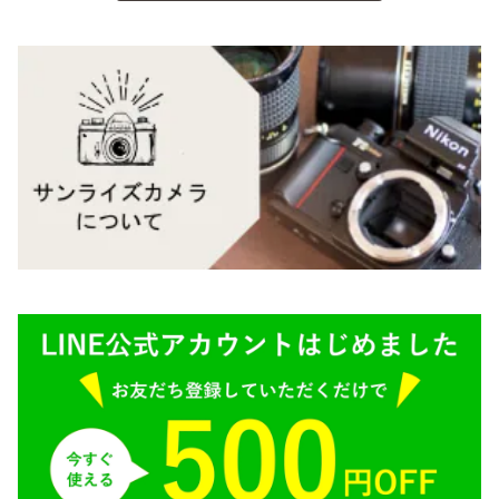
BESSA
YASHICA（ヤシカ）
K（ペンタックス）
Carl Zeiss（カールツァイス）
CY（ヤシカコンタックス）
Mamiya（マミヤ）
M（ライカ）
M645,二眼レフ
Plaubel（プラウベル）
R（ライカ）
BRONICA（ブロニカ）
E（ソニー）
SONY（ソニー）
AR（コニカ）
SIGMA（シグマ）
O（その他）
Tokina（トキナー）