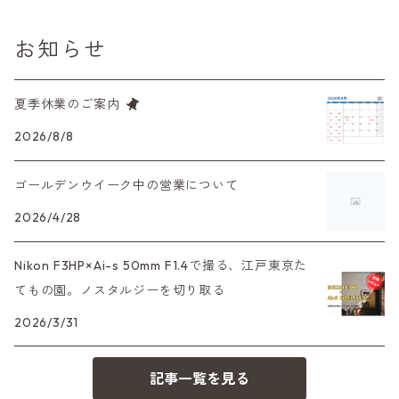
L39マウントレンズ
コンパクトカメラ（オートフォーカス）
6×7、67、645
一眼（C/Yマウント）
中判レンズ
CL、CLE
中判レンズ
TRIP35
FUJIFILM（フジフィルム）
アクセサリー
120mm（ブローニー）カラーネガ
F（ニコン）
少し難あり、でも使えます！
お知らせ
中判カメラ
M42単焦点レンズ
大判レンズ
α7、α9、X700
PENシリーズ
高級コンパクト
Konica（コニカ）
S（ニコン）
滅多にお目にかかれない激レア商品！
夏季休業のご案内
大判カメラ
レンズその他
XAシリーズ
C35シリーズ
Leica（ライカ）
FD（キヤノン）
プレゼント、贈答用にも！
2026/8/8
デジタルカメラ
35DC、35SP
HEXAR
バルナック
ゴールデンウイーク中の営業について
HASSELBLAD（ハッセルブラッド）
EF（キヤノン）
フィルムカメラその他
2026/4/28
PEN F、FT
Mシリーズ
500台シリーズ
Rollei（ローライ）
OM（オリンパス）
Nikon F3HP×Ai-s 50mm F1.4で撮る、江戸東京た
OM-1
minilux
てもの園。ノスタルジーを切り取る
35シリーズ
RICOH（リコー）
A（ミノルタ（ソニー））
2026/3/31
コンパクト
Voigtlander（フォクトレンダー）
MD（ミノルタ）
記事一覧を見る