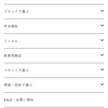
ブランドで選ぶ
Nikon（ニコン）
中古商品
Sシリーズ
Canon（キヤノン）
フィルムカメラ
フィルム
Fシリーズ（一桁＋F100）
レンジファインダー（7、P）
一眼レフカメラ（マニュアルフォーカス）
PENTAX（ペンタックス）
デジタルカメラ
レンズ付きフィルム
新発売商品
Fシリーズ（FE、FM）
F-1
一眼レフカメラ（オートフォーカス）
SL、SP
一眼カメラ
CONTAX（コンタックス）
マニュアルレンズ
35mm（135）カラーネガ
フィルムカメラ
マウントで選ぶ
コンパクトカメラ
AE-1、A-1
レンジファインダーカメラ
K2、KX、KM
ミラーレスカメラ
G1、G2
一眼レンズ
MINOLTA（ミノルタ）
オートフォーカスレンズ
35mm（135）白黒ネガ
レンズ付きフィルム
M42
用途・目的で選ぶ
コンパクトカメラ
コンパクトカメラ（マニュアルフォーカス）
LX、MX
デジタルカメラその他
Tシリーズ
レンジファインダーレンズ
コンパクト
一眼レンズ
OLYMPUS（オリンパス）
マウントアダプター
35mm（135）カラーリバーサル
アクセサリー・付属品
L39
初心者の方へもおすすめ！
SALE・お買い得品