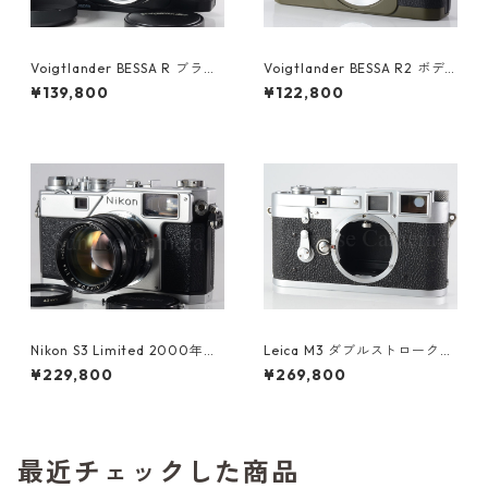
Voigtlander BESSA R ブラッ
Voigtlander BESSA R2 ボデ
ク /Color skopar 35mm F2.5
ィ オリーブ 整備済 フォクトレ
¥139,800
¥122,800
MC サイドグリップ付 フォク
ンダー (60458)
トレンダー (23623)
Nikon S3 Limited 2000年記
Leica M3 ダブルストローク
念モデル / NIKKOR-S 50mm
ボディ 整備済 ライカ (60912)
¥229,800
¥269,800
F1.4 整備済 元箱付 ニコン (60
519)
最近チェックした商品