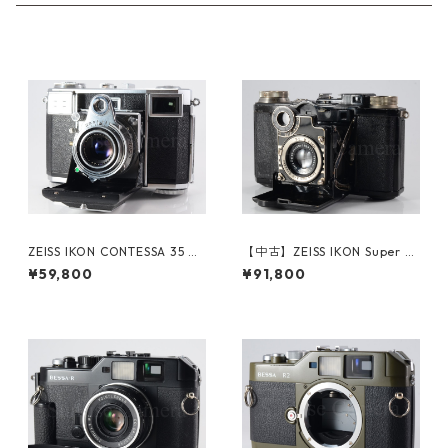
ZEISS IKON CONTESSA 35 整
【中古】ZEISS IKON Super N
備済 ツァイス・イコン (6103
ettel I型 / Triotar 5cm F3.5
¥59,800
¥91,800
8)
ツァイス・イコン (61032)