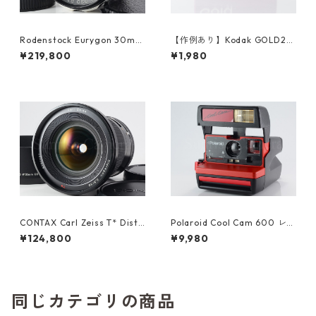
Rodenstock Eurygon 30mm
【作例あり】Kodak GOLD20
F2.8 M42 ローデンストック
0 35mmカラーネガフィルム
¥219,800
¥1,980
(23626)
36枚撮り (K012)
CONTAX Carl Zeiss T* Dista
Polaroid Cool Cam 600 レッ
gon 35mm F3.5 645用 コン
ド ポラロイド (61450)
¥124,800
¥9,980
タックス (23628)
同じカテゴリの商品