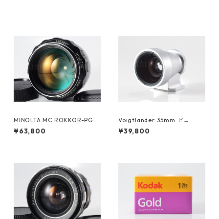
MINOLTA MC ROKKOR-PG 5
Voigtlander 35mm ビューフ
8mm F1.2 整備済ミノルタ（61
ァインダー フォクトレンダー
¥63,800
¥39,800
200）
(23620)