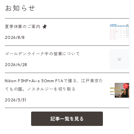
お知らせ
中判カメラ
M42単焦点レンズ
大判レンズ
α7、α9、X700
PENシリーズ
高級コンパクト
Konica（コニカ）
S（ニコン）
滅多にお目にかかれない激レア商品！
夏季休業のご案内
大判カメラ
レンズその他
XAシリーズ
C35シリーズ
Leica（ライカ）
FD（キヤノン）
プレゼント、贈答用にも！
2026/8/8
デジタルカメラ
35DC、35SP
HEXAR
バルナック
ゴールデンウイーク中の営業について
HASSELBLAD（ハッセルブラッド）
EF（キヤノン）
フィルムカメラその他
2026/4/28
PEN F、FT
Mシリーズ
500台シリーズ
Rollei（ローライ）
OM（オリンパス）
Nikon F3HP×Ai-s 50mm F1.4で撮る、江戸東京た
OM-1
minilux
てもの園。ノスタルジーを切り取る
35シリーズ
RICOH（リコー）
A（ミノルタ（ソニー））
2026/3/31
コンパクト
Voigtlander（フォクトレンダー）
MD（ミノルタ）
記事一覧を見る
BESSA
YASHICA（ヤシカ）
K（ペンタックス）