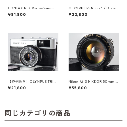
CONTAX N1 / Vario-Sonnar
OLYMPUS PEN EE-3 / D.Zuik
24-85mm F3.5-4.5 コンタッ
o 28mm F3.5 オーバーホール
¥81,800
¥22,800
クス (61606)
済 オリンパス (60593)
【作例あり】OLYMPUS TRIP3
Nikon Ai-S NIKKOR 50mm F
5 / D.Zuiko 40mm F2.8 オー
1.2レンズ (61214)
¥21,800
¥55,800
バーホール済み オリンパス フ
ィルムカメラ (60312)
同じカテゴリの商品