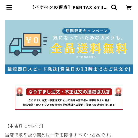
【バケペンの頂点】PENTAX 67II A
Eファインダー / smc 67 90mm F
2.8 ペンタックス（53799） | サン
ライズカメラ フィルムカメラとオー
ルドレンズ専門店
【中古品について】
当店で取り扱う商品は一部を除きすべて中古品です。