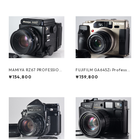
MAMIYA RZ67 PROFESSION
FUJIFILM GA645Zi Professio
AL / SEKOR Z 110mm F2.8 W
nal / SUPER EBC FUJINON 55
¥154,800
¥159,800
マミヤ (61202)
-90mm F4.5-6.9 富士フイル
ム (61020)