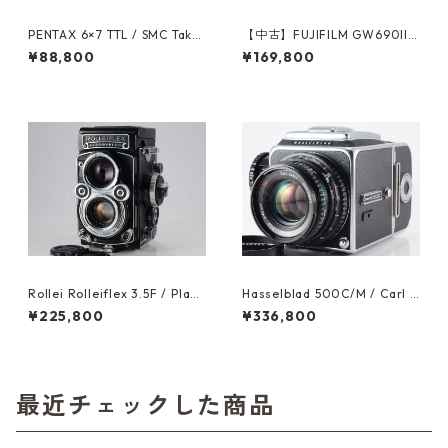
PENTAX 6×7 TTL / SMC Taku
【中古】FUJIFILM GW690III
mar 105mm F2.4 ペンタック
Professional 富士フイルム (6
¥88,800
¥169,800
ス（60353）
0977)
Rollei Rolleiflex 3.5F / Plana
Hasselblad 500C/M / Carl Z
r 75mm F3.5 ローライ（6101
eiss Planar T* 80mm F2.8C
¥225,800
¥336,800
6）
A12 整備済 ハッセルブラッド
(60981)
最近チェックした商品