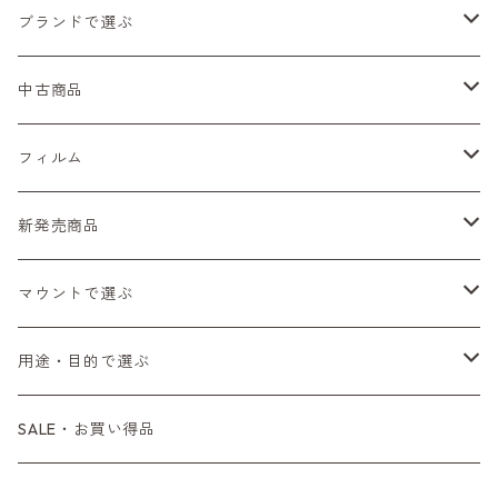
ブランドで選ぶ
Nikon（ニコン）
中古商品
Sシリーズ
Canon（キヤノン）
フィルムカメラ
フィルム
Fシリーズ（一桁＋F100）
レンジファインダー（7、P）
一眼レフカメラ（マニュアルフォーカス）
PENTAX（ペンタックス）
デジタルカメラ
レンズ付きフィルム
新発売商品
Fシリーズ（FE、FM）
F-1
一眼レフカメラ（オートフォーカス）
SL、SP
一眼カメラ
CONTAX（コンタックス）
マニュアルレンズ
35mm（135）カラーネガ
フィルムカメラ
マウントで選ぶ
コンパクトカメラ
AE-1、A-1
レンジファインダーカメラ
K2、KX、KM
ミラーレスカメラ
G1、G2
一眼レンズ
MINOLTA（ミノルタ）
オートフォーカスレンズ
35mm（135）白黒ネガ
レンズ付きフィルム
M42
用途・目的で選ぶ
コンパクトカメラ
コンパクトカメラ（マニュアルフォーカス）
LX、MX
デジタルカメラその他
Tシリーズ
レンジファインダーレンズ
コンパクト
一眼レンズ
OLYMPUS（オリンパス）
マウントアダプター
35mm（135）カラーリバーサル
アクセサリー・付属品
L39
初心者の方へもおすすめ！
SALE・お買い得品
L39マウントレンズ
コンパクトカメラ（オートフォーカス）
6×7、67、645
一眼（C/Yマウント）
中判レンズ
CL、CLE
中判レンズ
TRIP35
FUJIFILM（フジフィルム）
アクセサリー
120mm（ブローニー）カラーネガ
F（ニコン）
少し難あり、でも使えます！