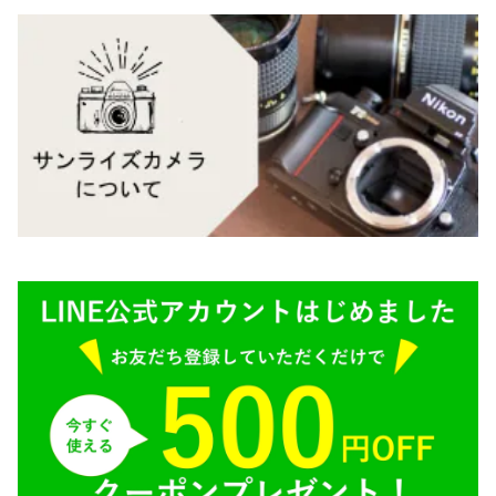
Carl Zeiss（カールツァイス）
CY（ヤシカコンタックス）
Mamiya（マミヤ）
M（ライカ）
M645,二眼レフ
Plaubel（プラウベル）
R（ライカ）
BRONICA（ブロニカ）
E（ソニー）
SONY（ソニー）
AR（コニカ）
SIGMA（シグマ）
O（その他）
Tokina（トキナー）