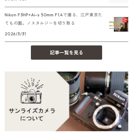
PEN F、FT
Mシリーズ
500台シリーズ
Rollei（ローライ）
OM（オリンパス）
Nikon F3HP×Ai-s 50mm F1.4で撮る、江戸東京た
OM-1
minilux
てもの園。ノスタルジーを切り取る
35シリーズ
RICOH（リコー）
A（ミノルタ（ソニー））
2026/3/31
コンパクト
Voigtlander（フォクトレンダー）
MD（ミノルタ）
記事一覧を見る
BESSA
YASHICA（ヤシカ）
K（ペンタックス）
Carl Zeiss（カールツァイス）
CY（ヤシカコンタックス）
Mamiya（マミヤ）
M（ライカ）
M645,二眼レフ
Plaubel（プラウベル）
R（ライカ）