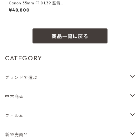
Canon 35mm F1.8 L39 整備済
キヤノン (53539)
¥48,800
商品一覧に戻る
CATEGORY
ブランドで選ぶ
Nikon（ニコン）
中古商品
Sシリーズ
Canon（キヤノン）
フィルムカメラ
フィルム
Fシリーズ（一桁＋F100）
レンジファインダー（7、P）
一眼レフカメラ（マニュアルフォーカス）
PENTAX（ペンタックス）
デジタルカメラ
レンズ付きフィルム
新発売商品