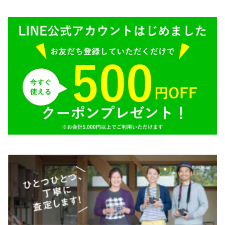
BRONICA（ブロニカ）
E（ソニー）
SONY（ソニー）
AR（コニカ）
SIGMA（シグマ）
O（その他）
Tokina（トキナー）
TAMRON（タムロン）
K&F（ケーアンドエフ）
その他