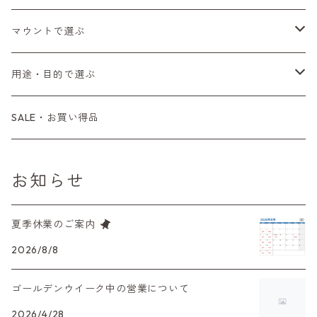
Fシリーズ（FE、FM）
F-1
一眼レフカメラ（オートフォーカス）
SL、SP
一眼カメラ
CONTAX（コンタックス）
マニュアルレンズ
35mm（135）カラーネガ
フィルムカメラ
マウントで選ぶ
コンパクトカメラ
AE-1、A-1
レンジファインダーカメラ
K2、KX、KM
ミラーレスカメラ
G1、G2
一眼レンズ
MINOLTA（ミノルタ）
オートフォーカスレンズ
35mm（135）白黒ネガ
レンズ付きフィルム
M42
用途・目的で選ぶ
コンパクトカメラ
コンパクトカメラ（マニュアルフォーカス）
LX、MX
デジタルカメラその他
Tシリーズ
レンジファインダーレンズ
コンパクト
一眼レンズ
OLYMPUS（オリンパス）
マウントアダプター
35mm（135）カラーリバーサル
アクセサリー・付属品
L39
初心者の方へもおすすめ！
SALE・お買い得品
L39マウントレンズ
コンパクトカメラ（オートフォーカス）
6×7、67、645
一眼（C/Yマウント）
中判レンズ
CL、CLE
中判レンズ
TRIP35
FUJIFILM（フジフィルム）
アクセサリー
120mm（ブローニー）カラーネガ
F（ニコン）
少し難あり、でも使えます！
お知らせ
中判カメラ
M42単焦点レンズ
大判レンズ
α7、α9、X700
PENシリーズ
高級コンパクト
Konica（コニカ）
S（ニコン）
滅多にお目にかかれない激レア商品！
夏季休業のご案内
大判カメラ
レンズその他
XAシリーズ
C35シリーズ
Leica（ライカ）
FD（キヤノン）
プレゼント、贈答用にも！
2026/8/8
デジタルカメラ
35DC、35SP
HEXAR
バルナック
ゴールデンウイーク中の営業について
HASSELBLAD（ハッセルブラッド）
EF（キヤノン）
フィルムカメラその他
2026/4/28