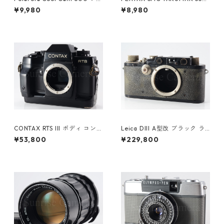
ド ポラロイド (61450)
m F1.8 M42 ペンタックス（61
¥9,980
¥8,980
346）
CONTAX RTS III ボディ コンタ
Leica DIII A型改 ブラック ラ
ックス（61257）
イカ (61478)
¥53,800
¥229,800