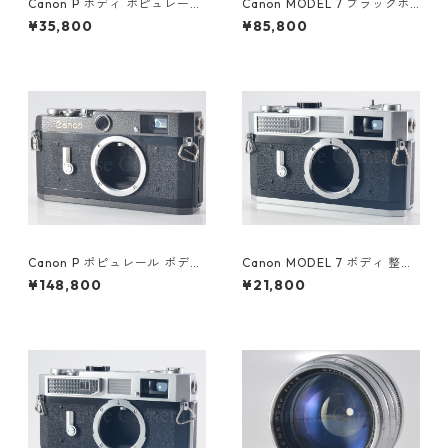
Canon P ボディ ポピュレール
Canon MODEL 7 ブラックボ
整備済 キヤノン (60753)
ディ 整備済 革ケース付 キヤノ
¥35,800
¥85,800
ン (55679)
Canon P ポピュレール ボディ
Canon MODEL 7 ボディ 整備
ハンマートーン 後塗り キヤノ
済 キヤノン (60045)
¥148,800
¥21,800
ン (60354)