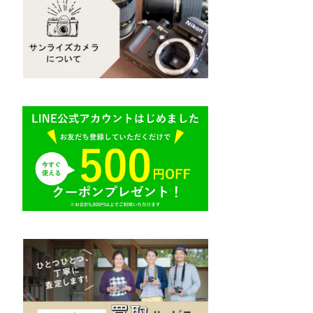
Mamiya（マミヤ）
R（ライカ）
M645,二眼レフ
Plaubel（プラウベル）
E（ソニー）
BRONICA（ブロニカ）
AR（コニカ）
SONY（ソニー）
O（その他）
SIGMA（シグマ）
Tokina（トキナー）
TAMRON（タムロン）