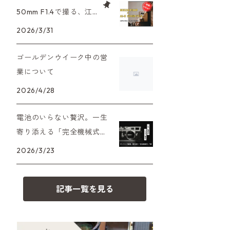
XAシリーズ
C35シリーズ
大判カメラ
Leica（ライカ）
FD（キヤノン）
50mm F1.4で撮る、江
プレゼント、贈答用にも！
戸東京たてもの園。ノ
2026/3/31
35DC、35SP
HEXAR
デジタルカメラ
バルナック
HASSELBLAD（ハッセルブラッ
EF（キヤノン）
スタルジーを切り取る
ド）
ゴールデンウイーク中の営
PEN F、FT
フィルムカメラその他
Mシリーズ
OM（オリンパス）
業について
500台シリーズ
Rollei（ローライ）
OM-1
2026/4/28
minilux
A（ミノルタ（ソニー））
35シリーズ
RICOH（リコー）
電池のいらない贅沢。一生
寄り添える「完全機械式」
MD（ミノルタ）
コンパクト
フィルムカメラの名機7選
Voigtlander（フォクトレンダー）
2026/3/23
K（ペンタックス）
BESSA
YASHICA（ヤシカ）
記事一覧を見る
CY（ヤシカコンタックス）
Carl Zeiss（カールツァイス）
M（ライカ）