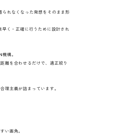
語られなくなった発想をそのまま形
シュ撮影を素早く・正確に行うために設計され
N機構。
の距離を合わせるだけで、適正絞り
い合理主義が詰まっています。
やすい画角。