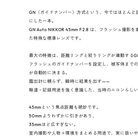
GN（ガイドナンバー）方式という、今ではほとんど
にした一本。
GN Auto NIKKOR 45mm F2.8 は、フラッ
た特殊な標準レンズです。
最大の特徴は、距離リングと絞りリングが連動するG
フラッシュのガイドナンバーを設定し、被写体まで
が自動的に決まる。
露出計に頼らず、瞬時に結果を出す——
報道・記録用途を強く意識した、当時のニコンらし
45mmという焦点距離も絶妙です。
50mmよりわずかに引きがあり、
35mmほど広すぎない。
室内撮影や人物＋環境をまとめる用途で、実に扱い