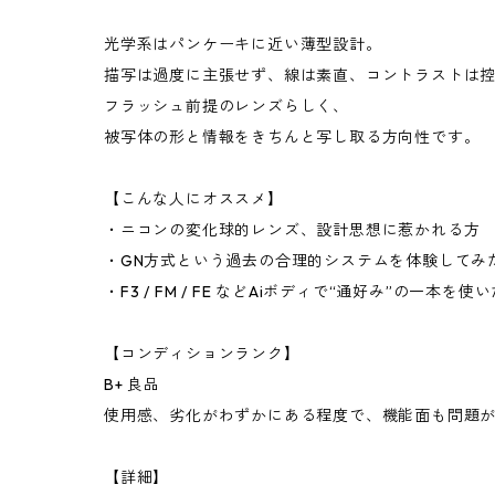
光学系はパンケーキに近い薄型設計。
描写は過度に主張せず、線は素直、コントラストは
フラッシュ前提のレンズらしく、
被写体の形と情報をきちんと写し取る方向性です。
【こんな人にオススメ】
・ニコンの変化球的レンズ、設計思想に惹かれる方
・GN方式という過去の合理的システムを体験してみ
・F3 / FM / FE などAiボディで“通好み”の一本を使
【コンディションランク】
B+ 良品
使用感、劣化がわずかにある程度で、機能面も問題
【詳細】