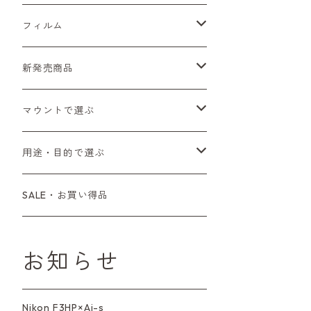
Sシリーズ
Canon（キヤノン）
フィルムカメラ
フィルム
Fシリーズ（一桁＋F100）
レンジファインダー（7、P）
一眼レフカメラ（マニュアルフォーカス）
PENTAX（ペンタックス）
デジタルカメラ
レンズ付きフィルム
新発売商品
Fシリーズ（FE、FM）
F-1
一眼レフカメラ（オートフォーカス）
SL、SP
一眼カメラ
CONTAX（コンタックス）
マニュアルレンズ
35mm（135）カラーネガ
フィルムカメラ
マウントで選ぶ
コンパクトカメラ
AE-1、A-1
レンジファインダーカメラ
K2、KX、KM
ミラーレスカメラ
G1、G2
一眼レンズ
MINOLTA（ミノルタ）
オートフォーカスレンズ
35mm（135）白黒ネガ
レンズ付きフィルム
M42
用途・目的で選ぶ
コンパクトカメラ
コンパクトカメラ（マニュアルフォーカ
LX、MX
デジタルカメラその他
Tシリーズ
レンジファインダーレンズ
コンパクト
一眼レンズ
OLYMPUS（オリンパス）
マウントアダプター
35mm（135）カラーリバーサル
アクセサリー・付属品
L39
初心者の方へもおすすめ！
SALE・お買い得品
ス）
L39マウントレンズ
6×7、67、645
一眼（C/Yマウント）
中判レンズ
CL、CLE
中判レンズ
TRIP35
FUJIFILM（フジフィルム）
アクセサリー
120mm（ブローニー）カラーネガ
F（ニコン）
少し難あり、でも使えます！
コンパクトカメラ（オートフォーカス）
お知らせ
M42単焦点レンズ
大判レンズ
α7、α9、X700
PENシリーズ
高級コンパクト
Konica（コニカ）
S（ニコン）
滅多にお目にかかれない激レア商
中判カメラ
品！
Nikon F3HP×Ai-s
レンズその他