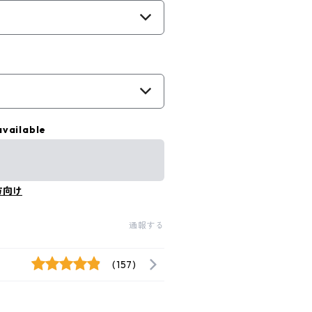
available
方向け
通報する
(157)