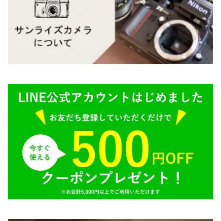
M645,二眼レフ
Plaubel（プラウベル）
R（ライカ）
BRONICA（ブロニカ）
E（ソニー）
SONY（ソニー）
AR（コニカ）
SIGMA（シグマ）
O（その他）
Tokina（トキナー）
TAMRON（タムロン）
K&F（ケーアンドエフ）