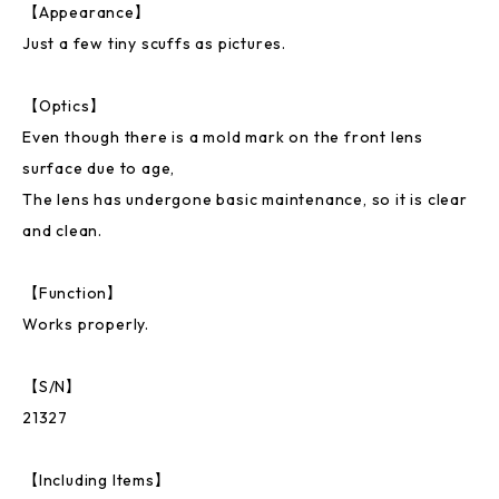
【Appearance】
Just a few tiny scuffs as pictures.
【Optics】
Even though there is a mold mark on the front lens
surface due to age,
The lens has undergone basic maintenance, so it is clear
and clean.
【Function】
Works properly.
【S/N】
21327
【Including Items】