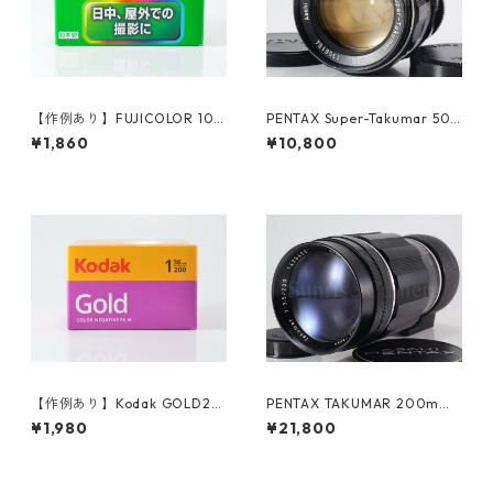
【作例あり】FUJICOLOR 100
PENTAX Super-Takumar 50
36枚撮り 35mmカラーネガフ
mm F1.4 M42 整備済 ペンタ
¥1,860
¥10,800
ィルム 富士フイルム フジカラ
ックス 人気オールドレンズ (6
ー (K005)
1603)
【作例あり】Kodak GOLD20
PENTAX TAKUMAR 200mm
0 35mmカラーネガフィルム
F3.5 M42 ペンタックス (6133
¥1,980
¥21,800
36枚撮り (K012)
0)