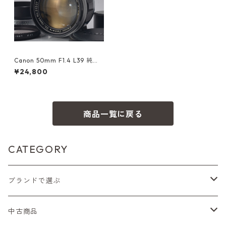
Canon 50mm F1.4 L39 純正
フード付 整備済 キヤノン (52
¥24,800
941)
商品一覧に戻る
CATEGORY
ブランドで選ぶ
Nikon（ニコン）
中古商品