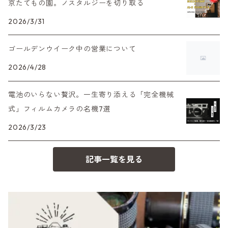
京たてもの園。ノスタルジーを切り取る
C35シリーズ
Leica（ライカ）
FD（キヤノン）
プレゼント、贈答用にも！
デジタルカメラ
2026/3/31
35DC、35SP
HEXAR
バルナック
HASSELBLAD（ハッセルブラッド）
EF（キヤノン）
ゴールデンウイーク中の営業について
フィルムカメラその他
PEN F、FT
Mシリーズ
500台シリーズ
Rollei（ローライ）
OM（オリンパス）
2026/4/28
OM-1
minilux
電池のいらない贅沢。一生寄り添える「完全機械
35シリーズ
RICOH（リコー）
A（ミノルタ（ソニー））
式」フィルムカメラの名機7選
2026/3/23
コンパクト
Voigtlander（フォクトレンダー）
MD（ミノルタ）
記事一覧を見る
BESSA
YASHICA（ヤシカ）
K（ペンタックス）
Carl Zeiss（カールツァイス）
CY（ヤシカコンタックス）
Mamiya（マミヤ）
M（ライカ）