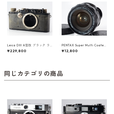
Leica DIII A型改 ブラック ラ
PENTAX Super Multi Coated
イカ (61478)
TAKUMAR 28mm F3.5 M42
¥229,800
¥12,800
ペンタックス (61481)
同じカテゴリの商品