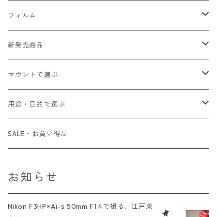
Sシリーズ
Canon（キヤノン）
フィルムカメラ
フィルム
Fシリーズ（一桁＋F100）
レンジファインダー（7、P）
一眼レフカメラ（マニュアルフォーカス）
PENTAX（ペンタックス）
デジタルカメラ
レンズ付きフィルム
新発売商品
Fシリーズ（FE、FM）
F-1
一眼レフカメラ（オートフォーカス）
SL、SP
一眼カメラ
CONTAX（コンタックス）
マニュアルレンズ
35mm（135）カラーネガ
フィルムカメラ
マウントで選ぶ
コンパクトカメラ
AE-1、A-1
レンジファインダーカメラ
K2、KX、KM
ミラーレスカメラ
G1、G2
一眼レンズ
MINOLTA（ミノルタ）
オートフォーカスレンズ
35mm（135）白黒ネガ
レンズ付きフィルム
M42
用途・目的で選ぶ
コンパクトカメラ
コンパクトカメラ（マニュアルフォーカス）
LX、MX
デジタルカメラその他
Tシリーズ
レンジファインダーレンズ
コンパクト
一眼レンズ
OLYMPUS（オリンパス）
マウントアダプター
35mm（135）カラーリバーサル
アクセサリー・付属品
L39
初心者の方へもおすすめ！
SALE・お買い得品
L39マウントレンズ
コンパクトカメラ（オートフォーカス）
6×7、67、645
一眼（C/Yマウント）
中判レンズ
CL、CLE
中判レンズ
TRIP35
FUJIFILM（フジフィルム）
アクセサリー
120mm（ブローニー）カラーネガ
F（ニコン）
少し難あり、でも使えます！
お知らせ
中判カメラ
M42単焦点レンズ
大判レンズ
α7、α9、X700
PENシリーズ
高級コンパクト
Konica（コニカ）
S（ニコン）
滅多にお目にかかれない激レア商品！
Nikon F3HP×Ai-s 50mm F1.4で撮る、江戸東
大判カメラ
レンズその他
XAシリーズ