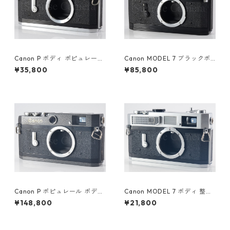
Canon P ボディ ポピュレール
Canon MODEL 7 ブラックボ
整備済 キヤノン (60753)
ディ 整備済 革ケース付 キヤノ
¥35,800
¥85,800
ン (55679)
Canon P ポピュレール ボディ
Canon MODEL 7 ボディ 整備
ハンマートーン 後塗り キヤノ
済 キヤノン (60045)
¥148,800
¥21,800
ン (60354)