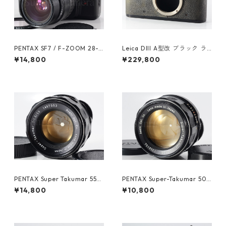
PENTAX SF7 / F-ZOOM 28-8
Leica DIII A型改 ブラック ラ
0mm F3.5-4.5 ペンタックス
イカ (61478)
¥14,800
¥229,800
(61605)
PENTAX Super Takumar 55m
PENTAX Super-Takumar 50
m F1.8 M42 ペンタックス (61
mm F1.4 M42 整備済 ペンタ
¥14,800
¥10,800
484)
ックス 人気オールドレンズ (6
1603)