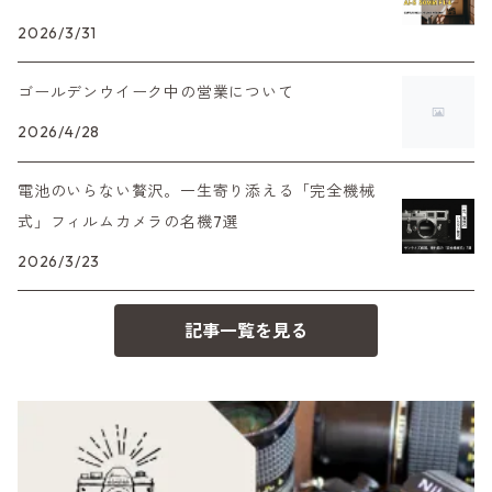
デジタルカメラ
2026/3/31
35DC、35SP
HEXAR
バルナック
HASSELBLAD（ハッセルブラッド）
EF（キヤノン）
ゴールデンウイーク中の営業について
フィルムカメラその他
PEN F、FT
Mシリーズ
500台シリーズ
Rollei（ローライ）
OM（オリンパス）
2026/4/28
OM-1
minilux
電池のいらない贅沢。一生寄り添える「完全機械
35シリーズ
RICOH（リコー）
A（ミノルタ（ソニー））
式」フィルムカメラの名機7選
2026/3/23
コンパクト
Voigtlander（フォクトレンダー）
MD（ミノルタ）
記事一覧を見る
BESSA
YASHICA（ヤシカ）
K（ペンタックス）
Carl Zeiss（カールツァイス）
CY（ヤシカコンタックス）
Mamiya（マミヤ）
M（ライカ）