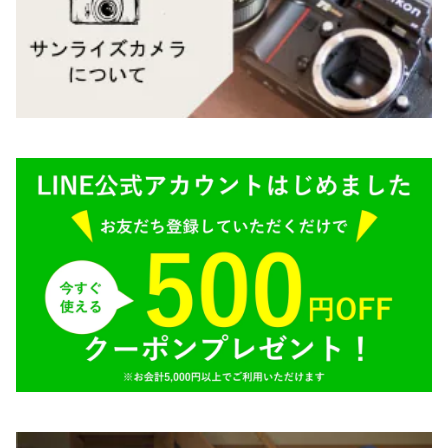
M645,二眼レフ
Plaubel（プラウベル）
R（ライカ）
BRONICA（ブロニカ）
E（ソニー）
SONY（ソニー）
AR（コニカ）
SIGMA（シグマ）
O（その他）
Tokina（トキナー）
TAMRON（タムロン）
K&F（ケーアンドエフ）