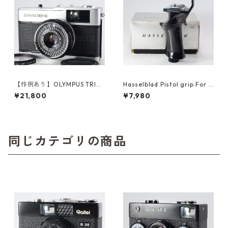
【作例あり】OLYMPUS TRIP3
Hasselblad Pistol grip For 5
5 / D.Zuiko 40mm F2.8 オー
00EL/M, 500EL 46221 ハッ
¥21,800
¥7,980
バーホール済み オリンパス フ
セルブラッド (61431)
ィルムカメラ (60312)
同じカテゴリの商品