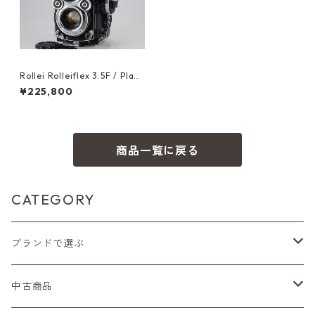
Rollei Rolleiflex 3.5F / Plana
r 75mm F3.5 ローライ（6101
¥225,800
6）
商品一覧に戻る
CATEGORY
ブランドで選ぶ
Nikon（ニコン）
中古商品