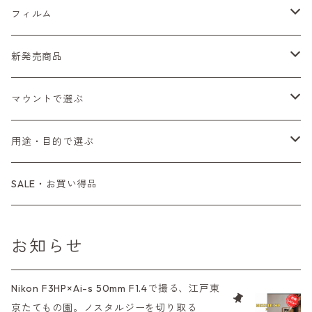
Sシリーズ
Canon（キヤノン）
フィルムカメラ
フィルム
Fシリーズ（一桁＋F100）
レンジファインダー（7、P）
一眼レフカメラ（マニュアルフォーカス）
PENTAX（ペンタックス）
デジタルカメラ
レンズ付きフィルム
新発売商品
Fシリーズ（FE、FM）
F-1
一眼レフカメラ（オートフォーカス）
SL、SP
一眼カメラ
CONTAX（コンタックス）
マニュアルレンズ
35mm（135）カラーネガ
フィルムカメラ
マウントで選ぶ
コンパクトカメラ
AE-1、A-1
レンジファインダーカメラ
K2、KX、KM
ミラーレスカメラ
G1、G2
一眼レンズ
MINOLTA（ミノルタ）
オートフォーカスレンズ
35mm（135）白黒ネガ
レンズ付きフィルム
M42
用途・目的で選ぶ
コンパクトカメラ
コンパクトカメラ（マニュアルフォーカス）
LX、MX
デジタルカメラその他
Tシリーズ
レンジファインダーレンズ
コンパクト
一眼レンズ
OLYMPUS（オリンパス）
マウントアダプター
35mm（135）カラーリバーサル
アクセサリー・付属品
L39
初心者の方へもおすすめ！
SALE・お買い得品
L39マウントレンズ
コンパクトカメラ（オートフォーカス）
6×7、67、645
一眼（C/Yマウント）
中判レンズ
CL、CLE
中判レンズ
TRIP35
FUJIFILM（フジフィルム）
アクセサリー
120mm（ブローニー）カラーネガ
F（ニコン）
少し難あり、でも使えます！
お知らせ
中判カメラ
M42単焦点レンズ
大判レンズ
α7、α9、X700
PENシリーズ
高級コンパクト
Konica（コニカ）
S（ニコン）
滅多にお目にかかれない激レア商品！
Nikon F3HP×Ai-s 50mm F1.4で撮る、江戸東
大判カメラ
レンズその他
XAシリーズ
京たてもの園。ノスタルジーを切り取る
C35シリーズ
Leica（ライカ）
FD（キヤノン）
プレゼント、贈答用にも！