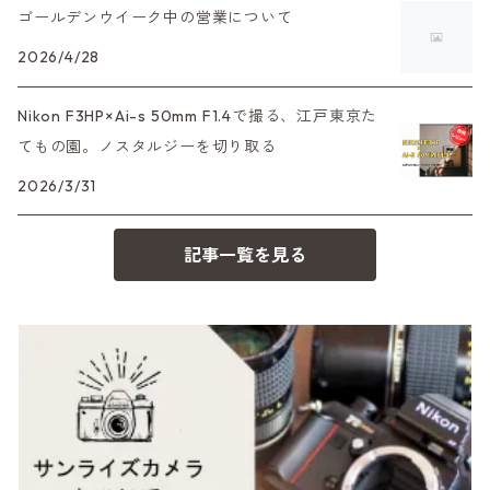
35DC、35SP
HEXAR
バルナック
ゴールデンウイーク中の営業について
HASSELBLAD（ハッセルブラッド）
EF（キヤノン）
フィルムカメラその他
2026/4/28
PEN F、FT
Mシリーズ
500台シリーズ
Rollei（ローライ）
OM（オリンパス）
Nikon F3HP×Ai-s 50mm F1.4で撮る、江戸東京た
OM-1
minilux
てもの園。ノスタルジーを切り取る
35シリーズ
RICOH（リコー）
A（ミノルタ（ソニー））
2026/3/31
コンパクト
Voigtlander（フォクトレンダー）
MD（ミノルタ）
記事一覧を見る
BESSA
YASHICA（ヤシカ）
K（ペンタックス）
Carl Zeiss（カールツァイス）
CY（ヤシカコンタックス）
Mamiya（マミヤ）
M（ライカ）
M645,二眼レフ
Plaubel（プラウベル）
R（ライカ）