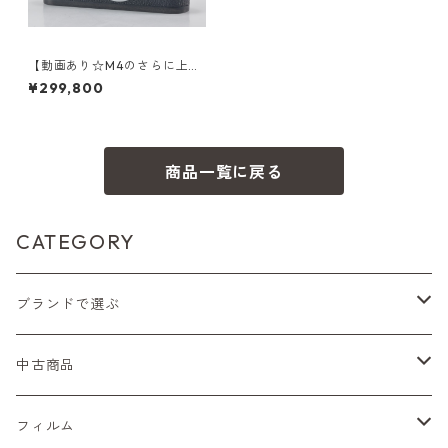
【動画あり☆M4のさらに上
へ】Leica M4-P ブラックボデ
¥299,800
ィ 整備済 ライカ (52869)
商品一覧に戻る
CATEGORY
ブランドで選ぶ
Nikon（ニコン）
中古商品
Sシリーズ
Canon（キヤノン）
フィルムカメラ
フィルム