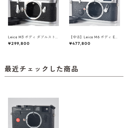
Leica M3 ボディ ダブルスト
【中古】Leica M6 ボディ ERN
ローク 整備済 革ケース付 ライ
ST LEITZ WETZLAR GMBH 刻
¥299,800
¥477,800
カ (60660)
印 ライカ (60352)
最近チェックした商品