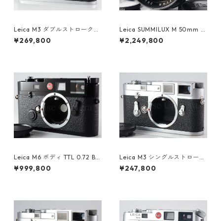
Leica M3 ダブルストローク
Leica SUMMILUX M 50mm F
ボディ 整備済 ライカ (60912)
1.4 ブラックペイント 初代 ラ
¥269,800
¥2,249,800
イカ (61465)
Leica M6 ボディ TTL 0.72 Bla
Leica M3 シングルストローク
ck Paint Millennium ブラッ
ボディ 整備済 レンジファイン
¥999,800
¥247,800
クペイント ミレニアム ライカ
ダーカメラ ライカ（60167）
(60806)