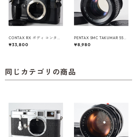
CONTAX RX ボディ コンタッ
PENTAX SMC TAKUMAR 55m
クス（61072）
m F1.8 M42 ペンタックス（61
¥33,800
¥8,980
346）
同じカテゴリの商品