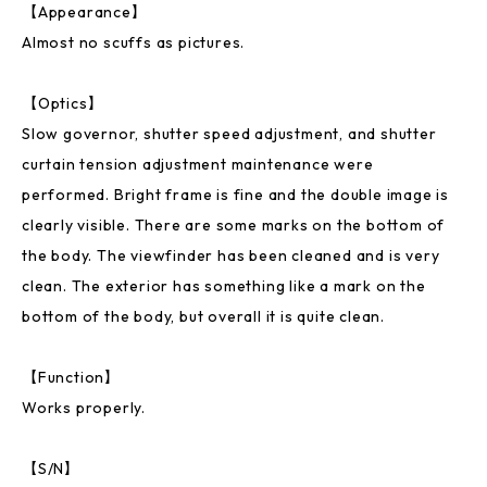
【Appearance】
Almost no scuffs as pictures.
【Optics】
Slow governor, shutter speed adjustment, and shutter
curtain tension adjustment maintenance were
performed. Bright frame is fine and the double image is
clearly visible. There are some marks on the bottom of
the body. The viewfinder has been cleaned and is very
clean. The exterior has something like a mark on the
bottom of the body, but overall it is quite clean.
【Function】
Works properly.
【S/N】