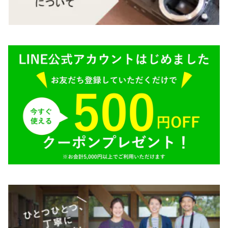
BRONICA（ブロニカ）
E（ソニー）
SONY（ソニー）
AR（コニカ）
SIGMA（シグマ）
O（その他）
Tokina（トキナー）
TAMRON（タムロン）
K&F（ケーアンドエフ）
その他