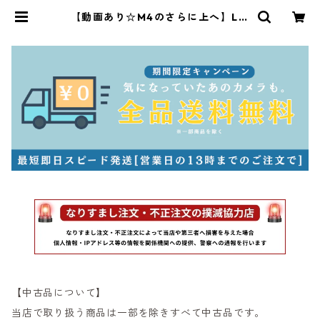
【動画あり☆M4のさらに上へ】Lei
ca M4-P ブラックボディ 整備済 ラ
イカ (52869) | サンライズカメラ
フィルムカメラとオールドレンズ専
門店
【中古品について】
当店で取り扱う商品は一部を除きすべて中古品です。