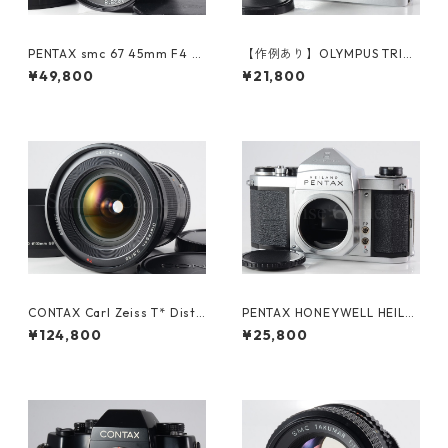
PENTAX smc 67 45mm F4 ペ
【作例あり】OLYMPUS TRIP3
ンタックス (61366)
5 / D.Zuiko 40mm F2.8 ネガ
¥49,800
¥21,800
フィルム付 オリンパス フィル
ムカメラ (61177)
CONTAX Carl Zeiss T* Dista
PENTAX HONEYWELL HEILA
gon 35mm F3.5 645用 コン
ND H2 ペンタックス (61376)
¥124,800
¥25,800
タックス (23628)