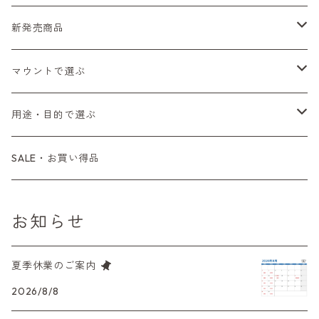
Fシリーズ（一桁＋F100）
レンジファインダー（7、P）
一眼レフカメラ（マニュアルフォーカス）
PENTAX（ペンタックス）
デジタルカメラ
レンズ付きフィルム
新発売商品
Fシリーズ（FE、FM）
F-1
一眼レフカメラ（オートフォーカス）
SL、SP
一眼カメラ
CONTAX（コンタックス）
マニュアルレンズ
35mm（135）カラーネガ
フィルムカメラ
マウントで選ぶ
コンパクトカメラ
AE-1、A-1
レンジファインダーカメラ
K2、KX、KM
ミラーレスカメラ
G1、G2
一眼レンズ
MINOLTA（ミノルタ）
オートフォーカスレンズ
35mm（135）白黒ネガ
レンズ付きフィルム
M42
用途・目的で選ぶ
コンパクトカメラ
コンパクトカメラ（マニュアルフォーカス）
LX、MX
デジタルカメラその他
Tシリーズ
レンジファインダーレンズ
コンパクト
一眼レンズ
OLYMPUS（オリンパス）
マウントアダプター
35mm（135）カラーリバーサル
アクセサリー・付属品
L39
初心者の方へもおすすめ！
SALE・お買い得品
L39マウントレンズ
コンパクトカメラ（オートフォーカス）
6×7、67、645
一眼（C/Yマウント）
中判レンズ
CL、CLE
中判レンズ
TRIP35
FUJIFILM（フジフィルム）
アクセサリー
120mm（ブローニー）カラーネガ
F（ニコン）
少し難あり、でも使えます！
お知らせ
中判カメラ
M42単焦点レンズ
大判レンズ
α7、α9、X700
PENシリーズ
高級コンパクト
Konica（コニカ）
S（ニコン）
滅多にお目にかかれない激レア商品！
夏季休業のご案内
大判カメラ
レンズその他
XAシリーズ
C35シリーズ
Leica（ライカ）
FD（キヤノン）
プレゼント、贈答用にも！
2026/8/8
デジタルカメラ