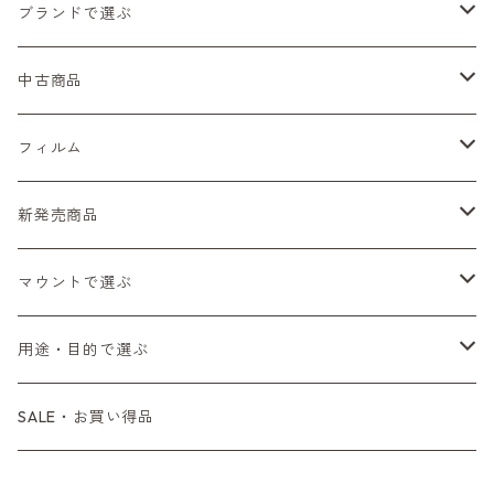
ブランドで選ぶ
Nikon（ニコン）
中古商品
Sシリーズ
Canon（キヤノン）
フィルムカメラ
フィルム
Fシリーズ（一桁＋F100）
レンジファインダー（7、P）
一眼レフカメラ（マニュアルフォーカス）
PENTAX（ペンタックス）
デジタルカメラ
レンズ付きフィルム
新発売商品
Fシリーズ（FE、FM）
F-1
一眼レフカメラ（オートフォーカス）
SL、SP
一眼カメラ
CONTAX（コンタックス）
マニュアルレンズ
35mm（135）カラーネガ
フィルムカメラ
マウントで選ぶ
コンパクトカメラ
AE-1、A-1
レンジファインダーカメラ
K2、KX、KM
ミラーレスカメラ
G1、G2
一眼レンズ
MINOLTA（ミノルタ）
オートフォーカスレンズ
35mm（135）白黒ネガ
レンズ付きフィルム
M42
用途・目的で選ぶ
コンパクトカメラ
コンパクトカメラ（マニュアルフォーカス）
LX、MX
デジタルカメラその他
Tシリーズ
レンジファインダーレンズ
コンパクト
一眼レンズ
OLYMPUS（オリンパス）
マウントアダプター
35mm（135）カラーリバーサル
アクセサリー・付属品
L39
初心者の方へもおすすめ！
SALE・お買い得品
L39マウントレンズ
コンパクトカメラ（オートフォーカス）
6×7、67、645
一眼（C/Yマウント）
中判レンズ
CL、CLE
中判レンズ
TRIP35
FUJIFILM（フジフィルム）
アクセサリー
120mm（ブローニー）カラーネガ
F（ニコン）
少し難あり、でも使えます！