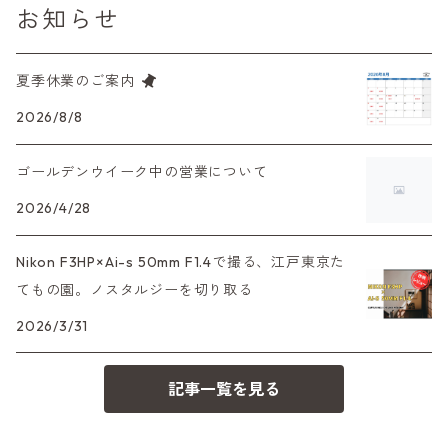
お知らせ
中判カメラ
M42単焦点レンズ
大判レンズ
α7、α9、X700
PENシリーズ
高級コンパクト
Konica（コニカ）
S（ニコン）
滅多にお目にかかれない激レア商品！
夏季休業のご案内
大判カメラ
レンズその他
XAシリーズ
C35シリーズ
Leica（ライカ）
FD（キヤノン）
プレゼント、贈答用にも！
2026/8/8
デジタルカメラ
35DC、35SP
HEXAR
バルナック
ゴールデンウイーク中の営業について
HASSELBLAD（ハッセルブラッド）
EF（キヤノン）
フィルムカメラその他
2026/4/28
PEN F、FT
Mシリーズ
500台シリーズ
Rollei（ローライ）
OM（オリンパス）
Nikon F3HP×Ai-s 50mm F1.4で撮る、江戸東京た
OM-1
minilux
てもの園。ノスタルジーを切り取る
35シリーズ
RICOH（リコー）
A（ミノルタ（ソニー））
2026/3/31
コンパクト
Voigtlander（フォクトレンダー）
MD（ミノルタ）
記事一覧を見る
BESSA
YASHICA（ヤシカ）
K（ペンタックス）