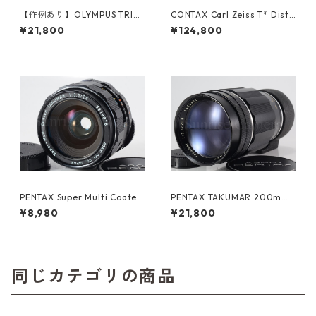
【作例あり】OLYMPUS TRIP3
CONTAX Carl Zeiss T* Dista
5 / D.Zuiko 40mm F2.8 ネガ
gon 35mm F3.5 645用 コン
¥21,800
¥124,800
フィルム付 オリンパス フィル
タックス (23628)
ムカメラ (61177)
PENTAX Super Multi Coated
PENTAX TAKUMAR 200mm
TAKUMAR 28mm F3.5 ペンタ
F3.5 M42 ペンタックス (6133
¥8,980
¥21,800
ックス (61338)
0)
同じカテゴリの商品