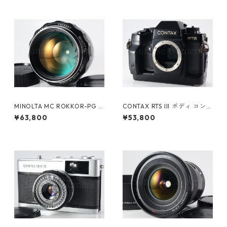
MINOLTA MC ROKKOR-PG 5
CONTAX RTS III ボディ コンタ
8mm F1.2 整備済ミノルタ（61
ックス（61257）
¥63,800
¥53,800
200）