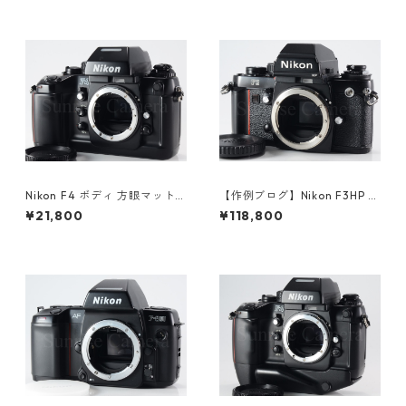
Nikon F4 ボディ 方眼マット
【作例ブログ】Nikon F3HP ボ
スクリーン（E） / マットスク
ディ 後期191万番台 ニコン（6
¥21,800
¥118,800
リーン（B）付 ニコン（6124
1308）
6）