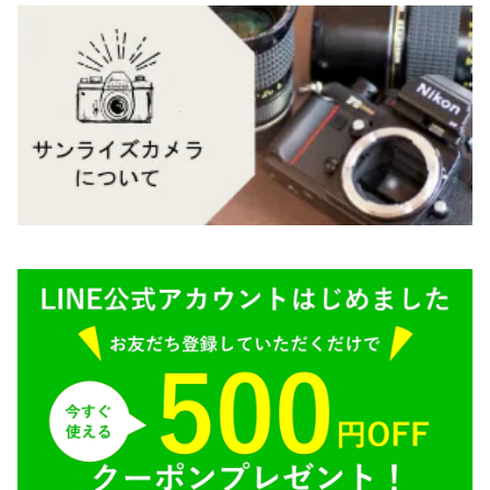
Carl Zeiss（カールツァイス）
CY（ヤシカコンタックス）
Mamiya（マミヤ）
M（ライカ）
M645,二眼レフ
Plaubel（プラウベル）
R（ライカ）
BRONICA（ブロニカ）
E（ソニー）
SONY（ソニー）
AR（コニカ）
SIGMA（シグマ）
O（その他）
Tokina（トキナー）