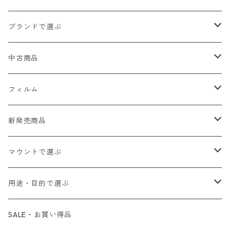
ブランドで選ぶ
Nikon（ニコン）
中古商品
Sシリーズ
Canon（キヤノン）
フィルムカメラ
フィルム
Fシリーズ（一桁＋F100）
レンジファインダー（7、P）
一眼レフカメラ（マニュアルフォーカス）
PENTAX（ペンタックス）
デジタルカメラ
レンズ付きフィルム
新発売商品
Fシリーズ（FE、FM）
F-1
一眼レフカメラ（オートフォーカス）
SL、SP
一眼カメラ
CONTAX（コンタックス）
マニュアルレンズ
35mm（135）カラーネガ
フィルムカメラ
マウントで選ぶ
コンパクトカメラ
AE-1、A-1
レンジファインダーカメラ
K2、KX、KM
ミラーレスカメラ
G1、G2
一眼レンズ
MINOLTA（ミノルタ）
オートフォーカスレンズ
35mm（135）白黒ネガ
レンズ付きフィルム
M42
用途・目的で選ぶ
コンパクトカメラ
コンパクトカメラ（マニュアルフォーカス）
LX、MX
デジタルカメラその他
Tシリーズ
レンジファインダーレンズ
コンパクト
一眼レンズ
OLYMPUS（オリンパス）
マウントアダプター
35mm（135）カラーリバーサル
アクセサリー・付属品
L39
初心者の方へもおすすめ！
SALE・お買い得品