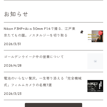
L39マウントレンズ
コンパクトカメラ（オートフォーカス）
6×7、67、645
一眼（C/Yマウント）
中判レンズ
CL、CLE
中判レンズ
TRIP35
FUJIFILM（フジフィルム）
アクセサリー
120mm（ブローニー）カラーネガ
F（ニコン）
少し難あり、でも使えます！
お知らせ
中判カメラ
M42単焦点レンズ
大判レンズ
α7、α9、X700
PENシリーズ
高級コンパクト
Konica（コニカ）
S（ニコン）
滅多にお目にかかれない激レア商品！
Nikon F3HP×Ai-s 50mm F1.4で撮る、江戸東
大判カメラ
レンズその他
XAシリーズ
京たてもの園。ノスタルジーを切り取る
C35シリーズ
Leica（ライカ）
FD（キヤノン）
プレゼント、贈答用にも！
デジタルカメラ
2026/3/31
35DC、35SP
HEXAR
バルナック
HASSELBLAD（ハッセルブラッド）
EF（キヤノン）
ゴールデンウイーク中の営業について
フィルムカメラその他
PEN F、FT
Mシリーズ
500台シリーズ
Rollei（ローライ）
OM（オリンパス）
2026/4/28
OM-1
minilux
電池のいらない贅沢。一生寄り添える「完全機械
35シリーズ
RICOH（リコー）
A（ミノルタ（ソニー））
式」フィルムカメラの名機7選
2026/3/23
コンパクト
Voigtlander（フォクトレンダー）
MD（ミノルタ）