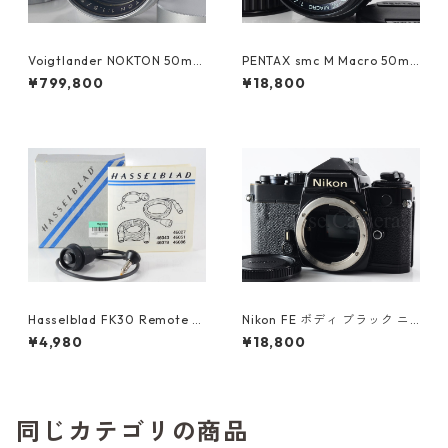
Voigtlander NOKTON 50mm
PENTAX smc M Macro 50m
F1.5 L39マウント 前期 純正フ
m F4 Kマウント ペンタックス
¥799,800
¥18,800
ード付 希少 整備済 フォクトレ
(61350)
ンダー フィルムカメラ用レン
ズ （61461）
Hasselblad FK30 Remote S
Nikon FE ボディ ブラック ニ
hutter Release 46043 ハッ
コン（61416）
¥4,980
¥18,800
セルブラッド (61432)
同じカテゴリの商品