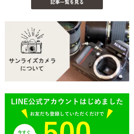
記事一覧を見る
BESSA
YASHICA（ヤシカ）
K（ペンタックス）
Carl Zeiss（カールツァイス）
CY（ヤシカコンタックス）
Mamiya（マミヤ）
M（ライカ）
M645,二眼レフ
Plaubel（プラウベル）
R（ライカ）
BRONICA（ブロニカ）
E（ソニー）
SONY（ソニー）
AR（コニカ）
SIGMA（シグマ）
O（その他）
Tokina（トキナー）