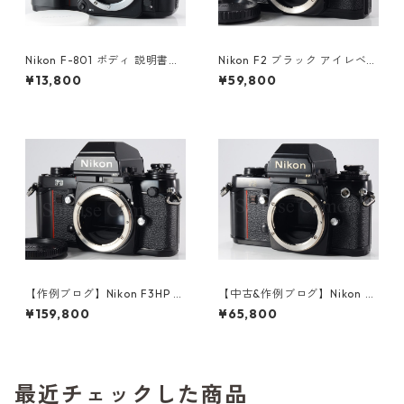
Nikon F-801 ボディ 説明書付
Nikon F2 ブラック アイレベル
ニコン（61270）
ボディ 整備済 ニコン (60533)
¥13,800
¥59,800
【作例ブログ】Nikon F3HP ボ
【中古&作例ブログ】Nikon F
ディ 後期199万番台 革ケース
3HP ボディ 整備済 ニコン (61
¥159,800
¥65,800
付 ニコン（61216）
053)
最近チェックした商品