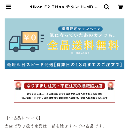
Nikon F2 Titan チタン H-MD ニ
コン（N23412） | サンライズカメ
ラ フィルムカメラとオールドレンズ
専門店
【中古品について】
当店で取り扱う商品は一部を除きすべて中古品です。