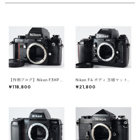
【作例ブログ】Nikon F3HP ボ
Nikon F4 ボディ 方眼マット
ディ 後期191万番台 ニコン（6
スクリーン（E） / マットスク
¥118,800
¥21,800
1308）
リーン（B）付 ニコン（6124
6）