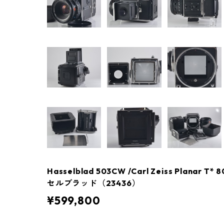
Hasselblad 503CW /Carl Zeiss Planar T*
セルブラッド（23436）
¥599,800