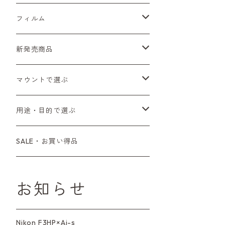
Sシリーズ
Canon（キヤノン）
フィルムカメラ
フィルム
Fシリーズ（一桁＋F100）
レンジファインダー（7、P）
一眼レフカメラ（マニュアルフォーカス）
PENTAX（ペンタックス）
デジタルカメラ
レンズ付きフィルム
新発売商品
Fシリーズ（FE、FM）
F-1
一眼レフカメラ（オートフォーカス）
SL、SP
一眼カメラ
CONTAX（コンタックス）
マニュアルレンズ
35mm（135）カラーネガ
フィルムカメラ
マウントで選ぶ
コンパクトカメラ
AE-1、A-1
レンジファインダーカメラ
K2、KX、KM
ミラーレスカメラ
G1、G2
一眼レンズ
MINOLTA（ミノルタ）
オートフォーカスレンズ
35mm（135）白黒ネガ
レンズ付きフィルム
M42
用途・目的で選ぶ
コンパクトカメラ
コンパクトカメラ（マニュアルフォーカ
LX、MX
デジタルカメラその他
Tシリーズ
レンジファインダーレンズ
コンパクト
一眼レンズ
OLYMPUS（オリンパス）
マウントアダプター
35mm（135）カラーリバーサル
アクセサリー・付属品
L39
初心者の方へもおすすめ！
SALE・お買い得品
ス）
L39マウントレンズ
6×7、67、645
一眼（C/Yマウント）
中判レンズ
CL、CLE
中判レンズ
TRIP35
FUJIFILM（フジフィルム）
アクセサリー
120mm（ブローニー）カラーネガ
F（ニコン）
少し難あり、でも使えます！
コンパクトカメラ（オートフォーカス）
お知らせ
M42単焦点レンズ
大判レンズ
α7、α9、X700
PENシリーズ
高級コンパクト
Konica（コニカ）
S（ニコン）
滅多にお目にかかれない激レア商
中判カメラ
品！
Nikon F3HP×Ai-s
レンズその他