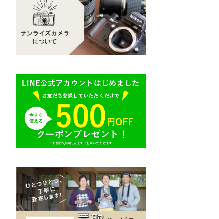
Mamiya（マミヤ）
R（ライカ）
M645,二眼レフ
Plaubel（プラウベル）
E（ソニー）
BRONICA（ブロニカ）
AR（コニカ）
SONY（ソニー）
O（その他）
SIGMA（シグマ）
Tokina（トキナー）
TAMRON（タムロン）