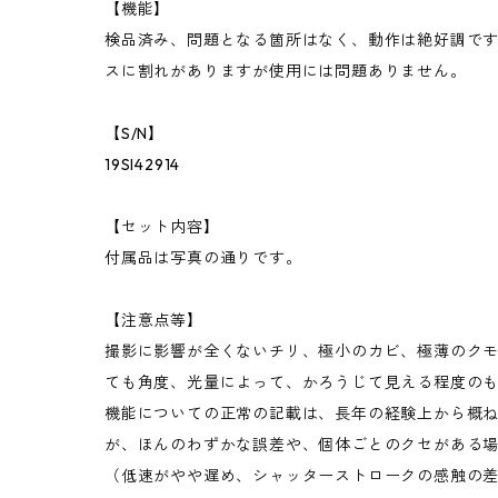
【機能】
検品済み、問題となる箇所はなく、動作は絶好調で
スに割れがありますが使用には問題ありません。
【S/N】
19SI42914
【セット内容】
付属品は写真の通りです。
【注意点等】
撮影に影響が全くないチリ、極小のカビ、極薄のク
ても角度、光量によって、かろうじて見える程度の
機能についての正常の記載は、長年の経験上から概
が、ほんのわずかな誤差や、個体ごとのクセがある
（低速がやや遅め、シャッターストロークの感触の