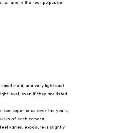
rior and in the rear pulpus but
 small mold, and very light dust
ght level, even if they are listed
on our experience over the years,
 quirks of each camera.
feel varies, exposure is slightly