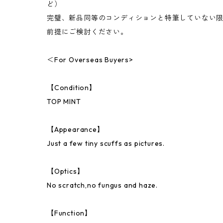
ど）
完璧、新品同等のコンディションと特筆していない
前提にご検討ください。
＜For Overseas Buyers>
【Condition】
TOP MINT
【Appearance】
Just a few tiny scuffs as pictures.
【Optics】
No scratch,no fungus and haze.
【Function】