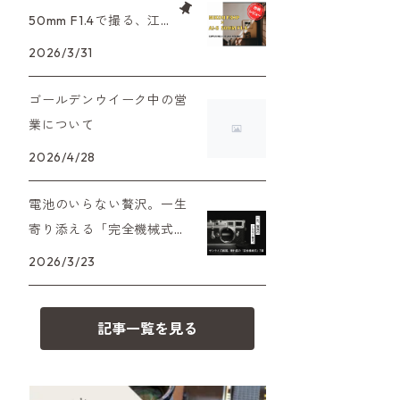
XAシリーズ
C35シリーズ
大判カメラ
Leica（ライカ）
FD（キヤノン）
50mm F1.4で撮る、江
プレゼント、贈答用にも！
戸東京たてもの園。ノ
2026/3/31
35DC、35SP
HEXAR
デジタルカメラ
バルナック
HASSELBLAD（ハッセルブラッ
EF（キヤノン）
スタルジーを切り取る
ド）
ゴールデンウイーク中の営
PEN F、FT
フィルムカメラその他
Mシリーズ
OM（オリンパス）
業について
500台シリーズ
Rollei（ローライ）
OM-1
2026/4/28
minilux
A（ミノルタ（ソニー））
35シリーズ
RICOH（リコー）
電池のいらない贅沢。一生
寄り添える「完全機械式」
MD（ミノルタ）
コンパクト
フィルムカメラの名機7選
Voigtlander（フォクトレンダー）
2026/3/23
K（ペンタックス）
BESSA
YASHICA（ヤシカ）
記事一覧を見る
CY（ヤシカコンタックス）
Carl Zeiss（カールツァイス）
M（ライカ）