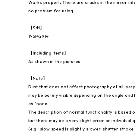
Works properly.There are cracks in the mirror inte
no problem for using.
【S/N】
19SI42914
【Including Items】
As shown in the pictures.
【Note】
Dust that does not affect photography at all, very
may be barely visible depending on the angle and li
as "none.
The description of normal functionality is based 
but there may be a very slight error or individual
(e.g., slow speed is slightly slower, shutter stroke 