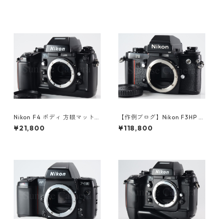
Nikon F4 ボディ 方眼マット
【作例ブログ】Nikon F3HP ボ
スクリーン（E） / マットスク
ディ 後期191万番台 ニコン（6
¥21,800
¥118,800
リーン（B）付 ニコン（6124
1308）
6）