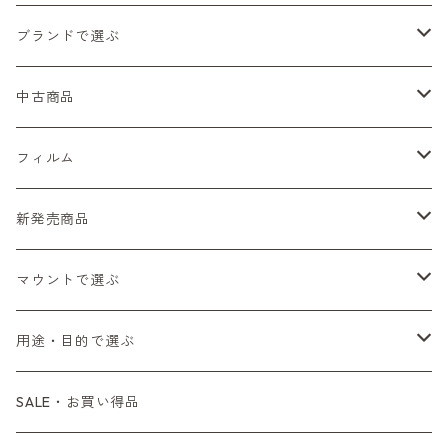
ブランドで選ぶ
Nikon（ニコン）
中古商品
Sシリーズ
Canon（キヤノン）
フィルムカメラ
フィルム
Fシリーズ（一桁＋F100）
レンジファインダー（7、P）
一眼レフカメラ（マニュアルフォーカス）
PENTAX（ペンタックス）
デジタルカメラ
レンズ付きフィルム
新発売商品
Fシリーズ（FE、FM）
F-1
一眼レフカメラ（オートフォーカス）
SL、SP
一眼カメラ
CONTAX（コンタックス）
マニュアルレンズ
35mm（135）カラーネガ
フィルムカメラ
マウントで選ぶ
コンパクトカメラ
AE-1、A-1
レンジファインダーカメラ
K2、KX、KM
ミラーレスカメラ
G1、G2
一眼レンズ
MINOLTA（ミノルタ）
オートフォーカスレンズ
35mm（135）白黒ネガ
レンズ付きフィルム
M42
用途・目的で選ぶ
コンパクトカメラ
コンパクトカメラ（マニュアルフォーカス）
LX、MX
デジタルカメラその他
Tシリーズ
レンジファインダーレンズ
コンパクト
一眼レンズ
OLYMPUS（オリンパス）
マウントアダプター
35mm（135）カラーリバーサル
アクセサリー・付属品
L39
初心者の方へもおすすめ！
SALE・お買い得品
L39マウントレンズ
コンパクトカメラ（オートフォーカス）
6×7、67、645