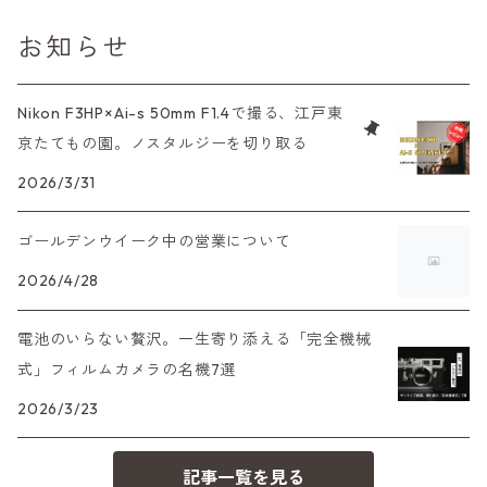
一眼（C/Yマウント）
中判レンズ
CL、CLE
中判レンズ
TRIP35
FUJIFILM（フジフィルム）
アクセサリー
120mm（ブローニー）カラーネガ
F（ニコン）
少し難あり、でも使えます！
お知らせ
中判カメラ
M42単焦点レンズ
大判レンズ
α7、α9、X700
PENシリーズ
高級コンパクト
Konica（コニカ）
S（ニコン）
滅多にお目にかかれない激レア商品！
Nikon F3HP×Ai-s 50mm F1.4で撮る、江戸東
大判カメラ
レンズその他
XAシリーズ
京たてもの園。ノスタルジーを切り取る
C35シリーズ
Leica（ライカ）
FD（キヤノン）
プレゼント、贈答用にも！
デジタルカメラ
2026/3/31
35DC、35SP
HEXAR
バルナック
HASSELBLAD（ハッセルブラッド）
EF（キヤノン）
ゴールデンウイーク中の営業について
フィルムカメラその他
PEN F、FT
Mシリーズ
500台シリーズ
Rollei（ローライ）
OM（オリンパス）
2026/4/28
OM-1
minilux
電池のいらない贅沢。一生寄り添える「完全機械
35シリーズ
RICOH（リコー）
A（ミノルタ（ソニー））
式」フィルムカメラの名機7選
2026/3/23
コンパクト
Voigtlander（フォクトレンダー）
MD（ミノルタ）
記事一覧を見る
BESSA
YASHICA（ヤシカ）
K（ペンタックス）