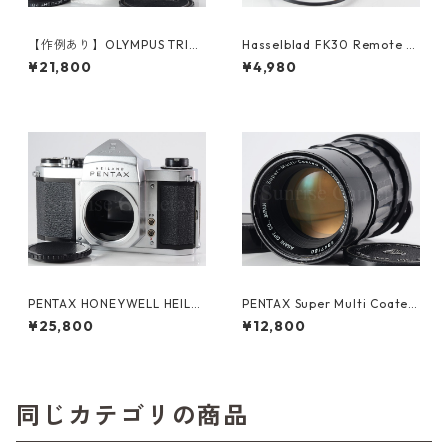
【作例あり】OLYMPUS TRIP3
Hasselblad FK30 Remote S
5 / D.Zuiko 40mm F2.8 オー
hutter Release 46043 ハッ
¥21,800
¥4,980
バーホール済み オリンパス フ
セルブラッド (61432)
ィルムカメラ (60312)
PENTAX HONEYWELL HEILA
PENTAX Super Multi Coated
ND H2 ペンタックス (61376)
TAKUMAR 6×7 200mm F4
¥25,800
¥12,800
ペンタックス (61363)
同じカテゴリの商品