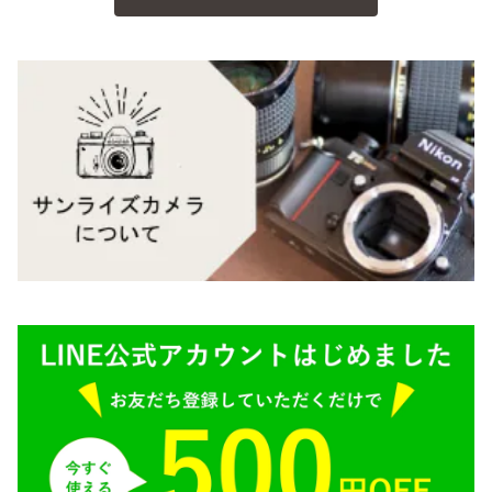
Carl Zeiss（カールツァイス）
CY（ヤシカコンタックス）
Mamiya（マミヤ）
M（ライカ）
M645,二眼レフ
Plaubel（プラウベル）
R（ライカ）
BRONICA（ブロニカ）
E（ソニー）
SONY（ソニー）
AR（コニカ）
SIGMA（シグマ）
O（その他）
Tokina（トキナー）