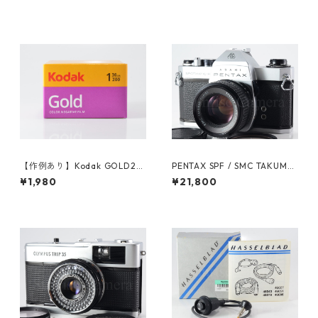
【作例あり】Kodak GOLD20
PENTAX SPF / SMC TAKUMA
0 35mmカラーネガフィルム
R 55mm F1.8 ペンタックス (6
¥1,980
¥21,800
36枚撮り (K012)
1604)