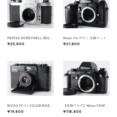
PENTAX HONEYWELL HEILA
Nikon F4 ボディ 方眼マット
ND H2 ペンタックス (61376)
スクリーン（E） / マットスク
¥25,800
¥21,800
リーン（B）付 ニコン（6124
6）
RICOH FF-1 / COLOR RIKEN
【作例ブログ】Nikon F3HP ボ
ON 35mm F2.8 リコー（6149
ディ 後期191万番台 ニコン（6
¥19,800
¥118,800
3）
1308）