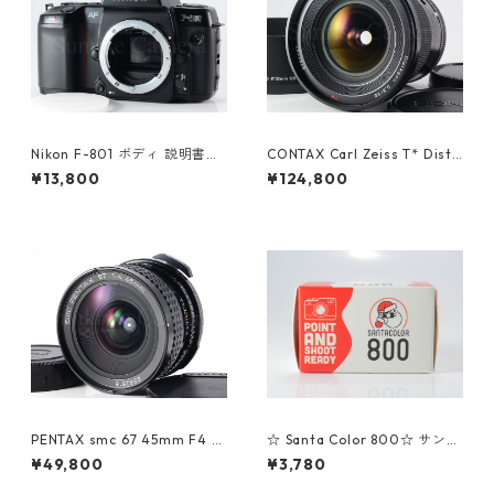
Nikon F-801 ボディ 説明書付
CONTAX Carl Zeiss T* Dista
ニコン（61270）
gon 35mm F3.5 645用 コン
¥13,800
¥124,800
タックス (23628)
PENTAX smc 67 45mm F4 ペ
☆ Santa Color 800☆ サンタ
ンタックス (61366)
カラーネガフィルム 36枚撮り
¥49,800
¥3,780
(K058)