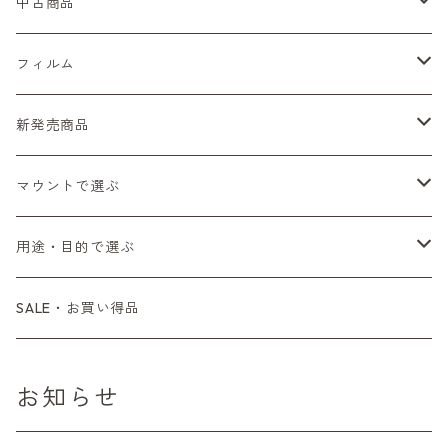
Nikon（ニコン）
中古商品
Sシリーズ
Canon（キヤノン）
フィルムカメラ
フィルム
Fシリーズ（一桁＋F100）
レンジファインダー（7、P）
一眼レフカメラ（マニュアルフォーカス）
PENTAX（ペンタックス）
デジタルカメラ
レンズ付きフィルム
新発売商品
Fシリーズ（FE、FM）
F-1
一眼レフカメラ（オートフォーカス）
SL、SP
一眼カメラ
CONTAX（コンタックス）
マニュアルレンズ
35mm（135）カラーネガ
フィルムカメラ
マウントで選ぶ
コンパクトカメラ
AE-1、A-1
レンジファインダーカメラ
K2、KX、KM
ミラーレスカメラ
G1、G2
一眼レンズ
MINOLTA（ミノルタ）
オートフォーカスレンズ
35mm（135）白黒ネガ
レンズ付きフィルム
M42
用途・目的で選ぶ
コンパクトカメラ
コンパクトカメラ（マニュアルフォーカス）
LX、MX
デジタルカメラその他
Tシリーズ
レンジファインダーレンズ
コンパクト
一眼レンズ
OLYMPUS（オリンパス）
マウントアダプター
35mm（135）カラーリバーサル
アクセサリー・付属品
L39
初心者の方へもおすすめ！
SALE・お買い得品
L39マウントレンズ
コンパクトカメラ（オートフォーカス）
6×7、67、645
一眼（C/Yマウント）
中判レンズ
CL、CLE
中判レンズ
TRIP35
FUJIFILM（フジフィルム）
アクセサリー
120mm（ブローニー）カラーネガ
F（ニコン）
少し難あり、でも使えます！
お知らせ
中判カメラ
M42単焦点レンズ
大判レンズ
α7、α9、X700
PENシリーズ
高級コンパクト
Konica（コニカ）
S（ニコン）
滅多にお目にかかれない激レア商品！