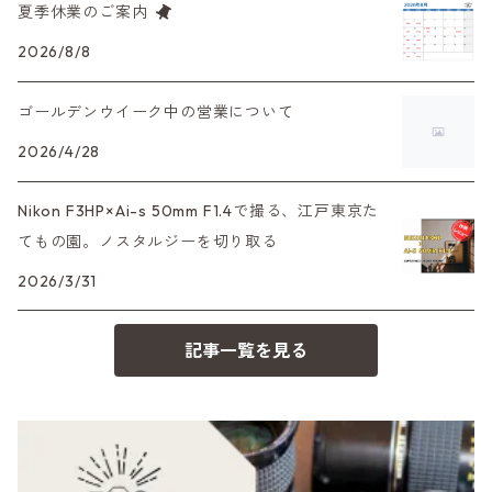
夏季休業のご案内
大判カメラ
レンズその他
XAシリーズ
C35シリーズ
Leica（ライカ）
FD（キヤノン）
プレゼント、贈答用にも！
2026/8/8
デジタルカメラ
35DC、35SP
HEXAR
バルナック
ゴールデンウイーク中の営業について
HASSELBLAD（ハッセルブラッド）
EF（キヤノン）
フィルムカメラその他
2026/4/28
PEN F、FT
Mシリーズ
500台シリーズ
Rollei（ローライ）
OM（オリンパス）
Nikon F3HP×Ai-s 50mm F1.4で撮る、江戸東京た
OM-1
minilux
てもの園。ノスタルジーを切り取る
35シリーズ
RICOH（リコー）
A（ミノルタ（ソニー））
2026/3/31
コンパクト
Voigtlander（フォクトレンダー）
MD（ミノルタ）
記事一覧を見る
BESSA
YASHICA（ヤシカ）
K（ペンタックス）
Carl Zeiss（カールツァイス）
CY（ヤシカコンタックス）