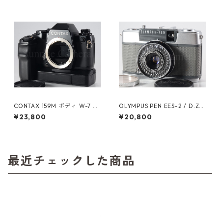
CONTAX 159M ボディ W-7 ワ
OLYMPUS PEN EES-2 / D.Zui
インダー付 コンタックス（61
ko 30mm F2.8 オーバーホー
¥23,800
¥20,800
025）
ル済 オリンパス (60628)
最近チェックした商品