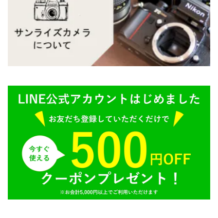
Mamiya（マミヤ）
M（ライカ）
M645,二眼レフ
Plaubel（プラウベル）
R（ライカ）
BRONICA（ブロニカ）
E（ソニー）
SONY（ソニー）
AR（コニカ）
SIGMA（シグマ）
O（その他）
Tokina（トキナー）
TAMRON（タムロン）