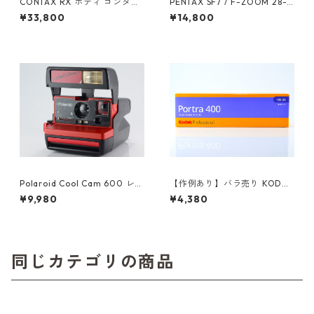
CONTAX RX ボディ コンタッ
PENTAX SF7 / F-ZOOM 28-8
クス（61072）
0mm F3.5-4.5 ペンタックス
¥33,800
¥14,800
(61605)
Polaroid Cool Cam 600 レッ
【作例あり】バラ売り KODAK
ド ポラロイド (61450)
PORTRA 400 カラーネガフィ
¥9,980
¥4,380
ルム 36枚撮り バラ売り コダ
ック (K015)
同じカテゴリの商品