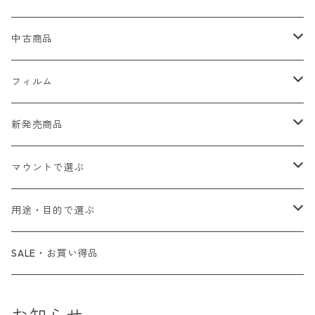
Nikon（ニコン）
中古商品
Sシリーズ
Canon（キヤノン）
フィルムカメラ
フィルム
Fシリーズ（一桁＋F100）
レンジファインダー（7、P）
一眼レフカメラ（マニュアルフォーカス）
PENTAX（ペンタックス）
デジタルカメラ
レンズ付きフィルム
新発売商品
Fシリーズ（FE、FM）
F-1
一眼レフカメラ（オートフォーカス）
SL、SP
一眼カメラ
CONTAX（コンタックス）
マニュアルレンズ
35mm（135）カラーネガ
フィルムカメラ
マウントで選ぶ
コンパクトカメラ
AE-1、A-1
レンジファインダーカメラ
K2、KX、KM
ミラーレスカメラ
G1、G2
一眼レンズ
MINOLTA（ミノルタ）
オートフォーカスレンズ
35mm（135）白黒ネガ
レンズ付きフィルム
M42
用途・目的で選ぶ
コンパクトカメラ
コンパクトカメラ（マニュアルフォーカス）
LX、MX
デジタルカメラその他
Tシリーズ
レンジファインダーレンズ
コンパクト
一眼レンズ
OLYMPUS（オリンパス）
マウントアダプター
35mm（135）カラーリバーサル
アクセサリー・付属品
L39
初心者の方へもおすすめ！
SALE・お買い得品
L39マウントレンズ
コンパクトカメラ（オートフォーカス）
6×7、67、645
一眼（C/Yマウント）
中判レンズ
CL、CLE
中判レンズ
TRIP35
FUJIFILM（フジフィルム）
アクセサリー
120mm（ブローニー）カラーネガ
F（ニコン）
少し難あり、でも使えます！