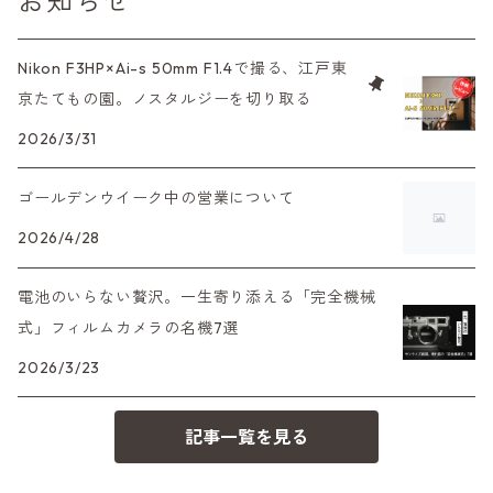
お知らせ
中判カメラ
M42単焦点レンズ
大判レンズ
α7、α9、X700
PENシリーズ
高級コンパクト
Konica（コニカ）
S（ニコン）
滅多にお目にかかれない激レア商品！
Nikon F3HP×Ai-s 50mm F1.4で撮る、江戸東
大判カメラ
レンズその他
XAシリーズ
京たてもの園。ノスタルジーを切り取る
C35シリーズ
Leica（ライカ）
FD（キヤノン）
プレゼント、贈答用にも！
デジタルカメラ
2026/3/31
35DC、35SP
HEXAR
バルナック
HASSELBLAD（ハッセルブラッド）
EF（キヤノン）
ゴールデンウイーク中の営業について
フィルムカメラその他
PEN F、FT
Mシリーズ
500台シリーズ
Rollei（ローライ）
OM（オリンパス）
2026/4/28
OM-1
minilux
電池のいらない贅沢。一生寄り添える「完全機械
35シリーズ
RICOH（リコー）
A（ミノルタ（ソニー））
式」フィルムカメラの名機7選
2026/3/23
コンパクト
Voigtlander（フォクトレンダー）
MD（ミノルタ）
記事一覧を見る
BESSA
YASHICA（ヤシカ）
K（ペンタックス）