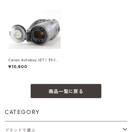
Canon Autoboy JET / 35-135
mm F2.8-6.6 キャノン（229
¥10,800
22）
商品一覧に戻る
CATEGORY
ブランドで選ぶ