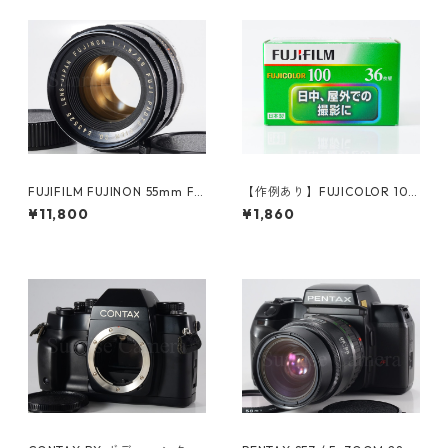
FUJIFILM FUJINON 55mm F1.
【作例あり】FUJICOLOR 100
8 M42 富士フイルム (60894)
36枚撮り 35mmカラーネガフ
¥11,800
¥1,860
ィルム 富士フイルム フジカラ
ー (K005)