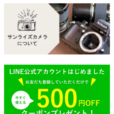
Carl Zeiss（カールツァイス）
CY（ヤシカコンタックス）
Mamiya（マミヤ）
M（ライカ）
M645,二眼レフ
Plaubel（プラウベル）
R（ライカ）
BRONICA（ブロニカ）
E（ソニー）
SONY（ソニー）
AR（コニカ）
SIGMA（シグマ）
O（その他）
Tokina（トキナー）
TAMRON（タムロン）