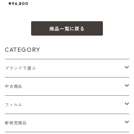
Vario Sonner T* 30-60mm
¥96,800
F3.7-6.7 コンタックス（6047
1）
商品一覧に戻る
CATEGORY
ブランドで選ぶ
Nikon（ニコン）
中古商品
Sシリーズ
Canon（キヤノン）
フィルムカメラ
フィルム
Fシリーズ（一桁＋F100）
レンジファインダー（7、P）
一眼レフカメラ（マニュアルフォーカス）
PENTAX（ペンタックス）
デジタルカメラ
レンズ付きフィルム
新発売商品