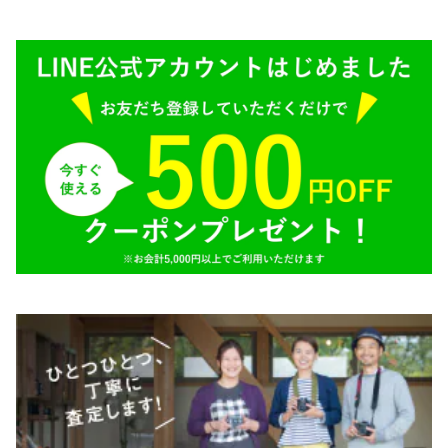
SONY（ソニー）
AR（コニカ）
SIGMA（シグマ）
O（その他）
Tokina（トキナー）
TAMRON（タムロン）
K&F（ケーアンドエフ）
その他