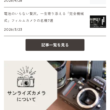
Rollei（ローライ）
OM（オリンパス）
2026/4/28
OM-1
minilux
電池のいらない贅沢。一生寄り添える「完全機械
35シリーズ
RICOH（リコー）
A（ミノルタ（ソニー））
式」フィルムカメラの名機7選
2026/3/23
コンパクト
Voigtlander（フォクトレンダー）
MD（ミノルタ）
記事一覧を見る
BESSA
YASHICA（ヤシカ）
K（ペンタックス）
Carl Zeiss（カールツァイス）
CY（ヤシカコンタックス）
Mamiya（マミヤ）
M（ライカ）
M645,二眼レフ
Plaubel（プラウベル）
R（ライカ）
BRONICA（ブロニカ）
E（ソニー）