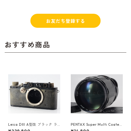
お友だち登録する
おすすめ商品
Leica DIII A型改 ブラック ラ
PENTAX Super Multi Coated
イカ (61478)
TAKUMAR 135mm F2.5 M42