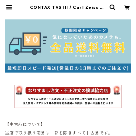
CONTAX TVS III / Carl Zeiss Va
rio Sonner T* 30-60mm F3.7-
6.7 コンタックス（60471） | サン
ライズカメラ フィルムカメラとオー
ルドレンズ専門店
【中古品について】
当店で取り扱う商品は一部を除きすべて中古品です。