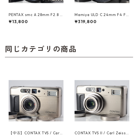
PENTAX smc A 28mm F2.8 K
Mamiya ULD C 24mm F4 Fis
マウント ペンタックス (6149
heye 645 マミヤ (61463)
¥13,800
¥319,800
0)
同じカテゴリの商品
【中古】CONTAX TVS / Carl
CONTAX TVS II / Carl Zeiss
Zeiss Vario Sonnar T* 28-56
Vario Sonnar T* 28-56mm F