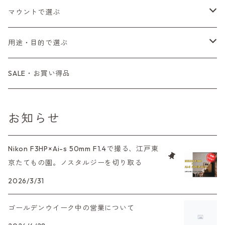
Fシリーズ（FE、FM）
F-1
一眼レフカメラ（オートフォーカス）
SL、SP
一眼カメラ
CONTAX（コンタックス）
マニュアルレンズ
35mm（135）カラーネガ
フィルムカメラ
マウントで選ぶ
コンパクトカメラ
AE-1、A-1
レンジファインダーカメラ
K2、KX、KM
ミラーレスカメラ
G1、G2
一眼レンズ
MINOLTA（ミノルタ）
オートフォーカスレンズ
35mm（135）白黒ネガ
レンズ付きフィルム
M42
用途・目的で選ぶ
コンパクトカメラ
コンパクトカメラ（マニュアルフォーカス）
LX、MX
デジタルカメラその他
Tシリーズ
レンジファインダーレンズ
コンパクト
一眼レンズ
OLYMPUS（オリンパス）
マウントアダプター
35mm（135）カラーリバーサル
アクセサリー・付属品
L39
初心者の方へもおすすめ！
SALE・お買い得品
L39マウントレンズ
コンパクトカメラ（オートフォーカス）
6×7、67、645
一眼（C/Yマウント）
中判レンズ
CL、CLE
中判レンズ
TRIP35
FUJIFILM（フジフィルム）
アクセサリー
120mm（ブローニー）カラーネガ
F（ニコン）
少し難あり、でも使えます！
お知らせ
中判カメラ
M42単焦点レンズ
大判レンズ
α7、α9、X700
PENシリーズ
高級コンパクト
Konica（コニカ）
S（ニコン）
滅多にお目にかかれない激レア商品！
Nikon F3HP×Ai-s 50mm F1.4で撮る、江戸東
大判カメラ
レンズその他
XAシリーズ
京たてもの園。ノスタルジーを切り取る
C35シリーズ
Leica（ライカ）
FD（キヤノン）
プレゼント、贈答用にも！
デジタルカメラ
2026/3/31
35DC、35SP
HEXAR
バルナック
HASSELBLAD（ハッセルブラッド）
EF（キヤノン）
ゴールデンウイーク中の営業について
フィルムカメラその他
PEN F、FT
Mシリーズ
500台シリーズ