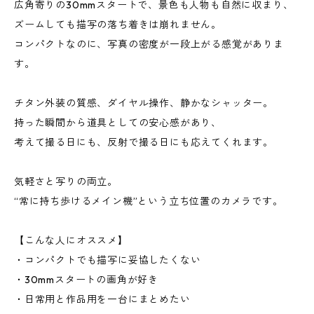
広角寄りの30mmスタートで、景色も人物も自然に収まり、
ズームしても描写の落ち着きは崩れません。
コンパクトなのに、写真の密度が一段上がる感覚がありま
す。
チタン外装の質感、ダイヤル操作、静かなシャッター。
持った瞬間から道具としての安心感があり、
考えて撮る日にも、反射で撮る日にも応えてくれます。
気軽さと写りの両立。
“常に持ち歩けるメイン機”という立ち位置のカメラです。
【こんな人にオススメ】
・コンパクトでも描写に妥協したくない
・30mmスタートの画角が好き
・日常用と作品用を一台にまとめたい