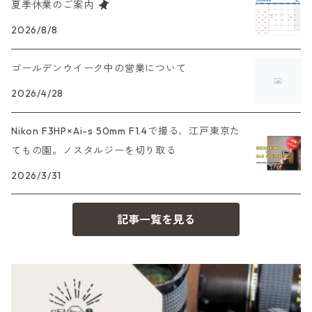
夏季休業のご案内
大判カメラ
レンズその他
XAシリーズ
C35シリーズ
Leica（ライカ）
FD（キヤノン）
プレゼント、贈答用にも！
2026/8/8
デジタルカメラ
35DC、35SP
HEXAR
バルナック
ゴールデンウイーク中の営業について
HASSELBLAD（ハッセルブラッド）
EF（キヤノン）
フィルムカメラその他
2026/4/28
PEN F、FT
Mシリーズ
500台シリーズ
Rollei（ローライ）
OM（オリンパス）
Nikon F3HP×Ai-s 50mm F1.4で撮る、江戸東京た
OM-1
minilux
てもの園。ノスタルジーを切り取る
35シリーズ
RICOH（リコー）
A（ミノルタ（ソニー））
2026/3/31
コンパクト
Voigtlander（フォクトレンダー）
MD（ミノルタ）
記事一覧を見る
BESSA
YASHICA（ヤシカ）
K（ペンタックス）
Carl Zeiss（カールツァイス）
CY（ヤシカコンタックス）