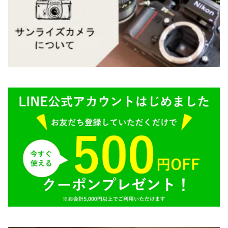
Mamiya（マミヤ）
M（ライカ）
M645,二眼レフ
Plaubel（プラウベル）
R（ライカ）
BRONICA（ブロニカ）
E（ソニー）
SONY（ソニー）
AR（コニカ）
SIGMA（シグマ）
O（その他）
Tokina（トキナー）
TAMRON（タムロン）
K&F（ケーアンドエフ）