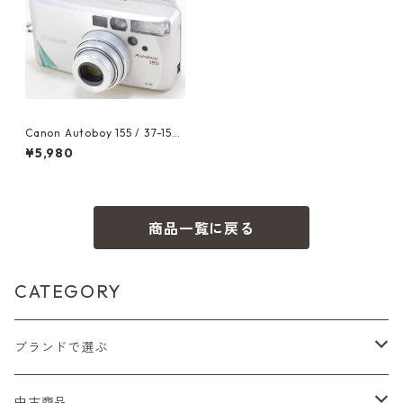
Canon Autoboy 155 / 37-155
mm キヤノン（22031）
¥5,980
商品一覧に戻る
CATEGORY
ブランドで選ぶ
Nikon（ニコン）
中古商品