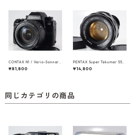
CONTAX N1 / Vario-Sonnar
PENTAX Super Takumar 55m
24-85mm F3.5-4.5 コンタッ
m F1.8 M42 ペンタックス (61
¥81,800
¥14,800
クス (61606)
484)
同じカテゴリの商品