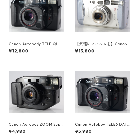
Canon Autobody TELE QUA
【気軽にフィルムを】Canon
RTZ DATE オートボーイ キヤ
Autoboy N130 フィルムコン
¥12,800
¥13,800
ノン (60995)
パクトカメラ キヤノン (6114
9)
Canon Autoboy ZOOM Supe
Canon Autoboy TELE6 DATE
r コンパクトフィルムカメラ
フィルムコンパクトカメラ（6
¥4,980
¥5,980
キヤノン (60401)
0404）