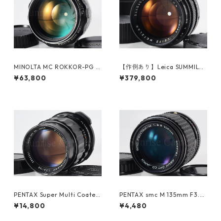
MINOLTA MC ROKKOR-PG 5
【作例あり】Leica SUMMILU
8mm F1.2 整備済ミノルタ（61
X M 50mm F1.4 第2世代 元箱
¥63,800
¥379,800
200）
ライカ フィルムカメラ用レン
ズ (23618)
PENTAX Super Multi Coated
PENTAX smc M 135mm F3.5
TAKUMAR 6×7 150mm F2.8
Kマウント ペンタックス (613
¥14,800
¥4,480
ペンタックス (61365)
49)