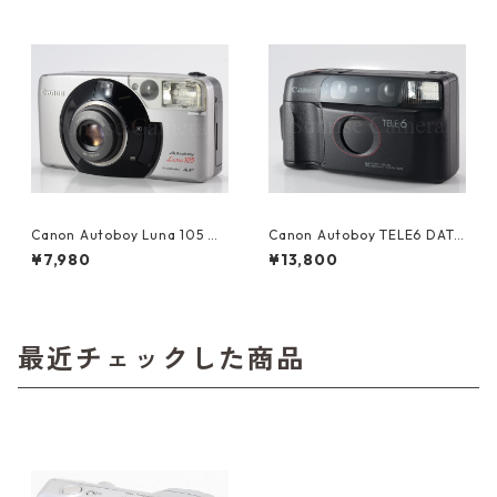
Canon Autoboy Luna 105 フ
Canon Autoboy TELE6 DATE
ィルムコンパクトカメラ（60
フィルムコンパクトカメラ（6
¥7,980
¥13,800
203）
0404）
最近チェックした商品