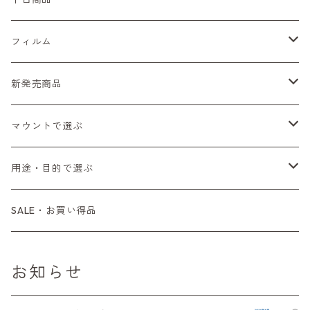
Sシリーズ
Canon（キヤノン）
フィルムカメラ
フィルム
Fシリーズ（一桁＋F100）
レンジファインダー（7、P）
一眼レフカメラ（マニュアルフォーカス）
PENTAX（ペンタックス）
デジタルカメラ
レンズ付きフィルム
新発売商品
Fシリーズ（FE、FM）
F-1
一眼レフカメラ（オートフォーカス）
SL、SP
一眼カメラ
CONTAX（コンタックス）
マニュアルレンズ
35mm（135）カラーネガ
フィルムカメラ
マウントで選ぶ
コンパクトカメラ
AE-1、A-1
レンジファインダーカメラ
K2、KX、KM
ミラーレスカメラ
G1、G2
一眼レンズ
MINOLTA（ミノルタ）
オートフォーカスレンズ
35mm（135）白黒ネガ
レンズ付きフィルム
M42
用途・目的で選ぶ
コンパクトカメラ
コンパクトカメラ（マニュアルフォーカス）
LX、MX
デジタルカメラその他
Tシリーズ
レンジファインダーレンズ
コンパクト
一眼レンズ
OLYMPUS（オリンパス）
マウントアダプター
35mm（135）カラーリバーサル
アクセサリー・付属品
L39
初心者の方へもおすすめ！
SALE・お買い得品
L39マウントレンズ
コンパクトカメラ（オートフォーカス）
6×7、67、645
一眼（C/Yマウント）
中判レンズ
CL、CLE
中判レンズ
TRIP35
FUJIFILM（フジフィルム）
アクセサリー
120mm（ブローニー）カラーネガ
F（ニコン）
少し難あり、でも使えます！
お知らせ
中判カメラ
M42単焦点レンズ
大判レンズ
α7、α9、X700
PENシリーズ
高級コンパクト
Konica（コニカ）
S（ニコン）
滅多にお目にかかれない激レア商品！