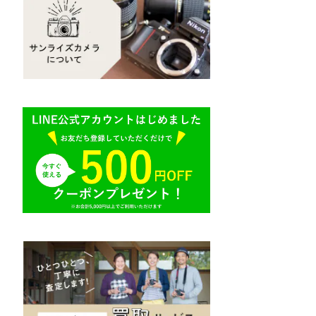
Mamiya（マミヤ）
R（ライカ）
M645,二眼レフ
Plaubel（プラウベル）
E（ソニー）
BRONICA（ブロニカ）
AR（コニカ）
SONY（ソニー）
O（その他）
SIGMA（シグマ）
Tokina（トキナー）
TAMRON（タムロン）