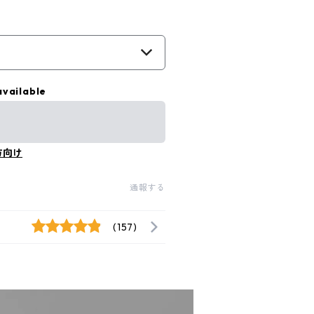
available
方向け
通報する
(157)