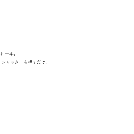
これ一本。
、シャッターを押すだけ。
。