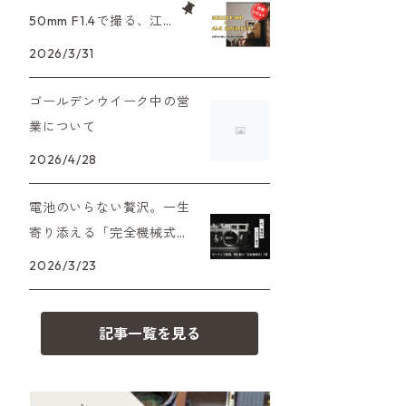
XAシリーズ
C35シリーズ
大判カメラ
Leica（ライカ）
FD（キヤノン）
50mm F1.4で撮る、江
プレゼント、贈答用にも！
戸東京たてもの園。ノ
2026/3/31
35DC、35SP
HEXAR
デジタルカメラ
バルナック
HASSELBLAD（ハッセルブラッ
EF（キヤノン）
スタルジーを切り取る
ド）
ゴールデンウイーク中の営
PEN F、FT
フィルムカメラその他
Mシリーズ
OM（オリンパス）
業について
500台シリーズ
Rollei（ローライ）
OM-1
2026/4/28
minilux
A（ミノルタ（ソニー））
35シリーズ
RICOH（リコー）
電池のいらない贅沢。一生
寄り添える「完全機械式」
MD（ミノルタ）
コンパクト
フィルムカメラの名機7選
Voigtlander（フォクトレンダー）
2026/3/23
K（ペンタックス）
BESSA
YASHICA（ヤシカ）
記事一覧を見る
CY（ヤシカコンタックス）
Carl Zeiss（カールツァイス）
M（ライカ）