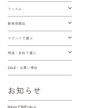
Sシリーズ
Canon（キヤノン）
フィルムカメラ
フィルム
Fシリーズ（一桁＋F100）
レンジファインダー（7、P）
一眼レフカメラ（マニュアルフォーカス）
PENTAX（ペンタックス）
デジタルカメラ
レンズ付きフィルム
新発売商品
Fシリーズ（FE、FM）
F-1
一眼レフカメラ（オートフォーカス）
SL、SP
一眼カメラ
CONTAX（コンタックス）
マニュアルレンズ
35mm（135）カラーネガ
フィルムカメラ
マウントで選ぶ
コンパクトカメラ
AE-1、A-1
レンジファインダーカメラ
K2、KX、KM
ミラーレスカメラ
G1、G2
一眼レンズ
MINOLTA（ミノルタ）
オートフォーカスレンズ
35mm（135）白黒ネガ
レンズ付きフィルム
M42
用途・目的で選ぶ
コンパクトカメラ
コンパクトカメラ（マニュアルフォーカ
LX、MX
デジタルカメラその他
Tシリーズ
レンジファインダーレンズ
コンパクト
一眼レンズ
OLYMPUS（オリンパス）
マウントアダプター
35mm（135）カラーリバーサル
アクセサリー・付属品
L39
初心者の方へもおすすめ！
SALE・お買い得品
ス）
L39マウントレンズ
6×7、67、645
一眼（C/Yマウント）
中判レンズ
CL、CLE
中判レンズ
TRIP35
FUJIFILM（フジフィルム）
アクセサリー
120mm（ブローニー）カラーネガ
F（ニコン）
少し難あり、でも使えます！
コンパクトカメラ（オートフォーカス）
お知らせ
M42単焦点レンズ
大判レンズ
α7、α9、X700
PENシリーズ
高級コンパクト
Konica（コニカ）
S（ニコン）
滅多にお目にかかれない激レア商
中判カメラ
品！
Nikon F3HP×Ai-s
レンズその他