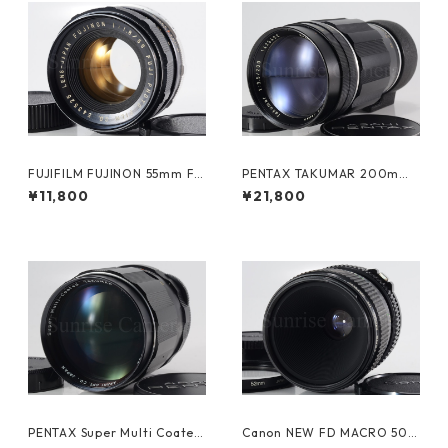
FUJIFILM FUJINON 55mm F1.
PENTAX TAKUMAR 200mm
8 M42 富士フイルム (60894)
F3.5 M42 ペンタックス (6133
¥11,800
¥21,800
0)
PENTAX Super Multi Coated
Canon NEW FD MACRO 50m
TAKUMAR 135mm F2.5 M42
m F3.5 キヤノン (61390)