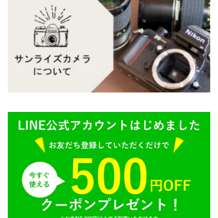
Mamiya（マミヤ）
M（ライカ）
M645,二眼レフ
Plaubel（プラウベル）
R（ライカ）
BRONICA（ブロニカ）
E（ソニー）
SONY（ソニー）
AR（コニカ）
SIGMA（シグマ）
O（その他）
Tokina（トキナー）
TAMRON（タムロン）