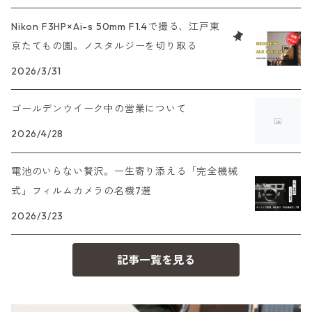
PENシリーズ
高級コンパクト
Konica（コニカ）
S（ニコン）
滅多にお目にかかれない激レア商品！
Nikon F3HP×Ai-s 50mm F1.4で撮る、江戸東
大判カメラ
レンズその他
XAシリーズ
京たてもの園。ノスタルジーを切り取る
C35シリーズ
Leica（ライカ）
FD（キヤノン）
プレゼント、贈答用にも！
デジタルカメラ
2026/3/31
35DC、35SP
HEXAR
バルナック
HASSELBLAD（ハッセルブラッド）
EF（キヤノン）
ゴールデンウイーク中の営業について
フィルムカメラその他
PEN F、FT
Mシリーズ
500台シリーズ
Rollei（ローライ）
OM（オリンパス）
2026/4/28
OM-1
minilux
電池のいらない贅沢。一生寄り添える「完全機械
35シリーズ
RICOH（リコー）
A（ミノルタ（ソニー））
式」フィルムカメラの名機7選
2026/3/23
コンパクト
Voigtlander（フォクトレンダー）
MD（ミノルタ）
記事一覧を見る
BESSA
YASHICA（ヤシカ）
K（ペンタックス）
Carl Zeiss（カールツァイス）
CY（ヤシカコンタックス）