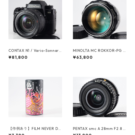
CONTAX N1 / Vario-Sonnar
MINOLTA MC ROKKOR-PG 5
24-85mm F3.5-4.5 コンタッ
8mm F1.2 整備済ミノルタ（61
¥81,800
¥63,800
クス (61606)
200）
【作例あり】FILM NEVER DIE
PENTAX smc A 28mm F2.8 K
ZATSU 400 35mmカラーネガ
マウント ペンタックス (6149