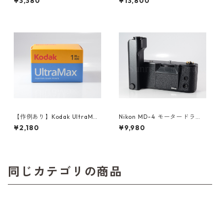
¥3,380
¥13,800
フィルム 36枚撮り (K054)
0)
【作例あり】Kodak UltraMax
Nikon MD-4 モータードライ
400 36枚撮り カラーネガ35
ブ ニコン (61418)
¥2,180
¥9,980
mmフィルム コダック (K02
4)
同じカテゴリの商品