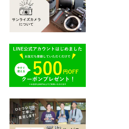
Mamiya（マミヤ）
R（ライカ）
M645,二眼レフ
Plaubel（プラウベル）
E（ソニー）
BRONICA（ブロニカ）
AR（コニカ）
SONY（ソニー）
O（その他）
SIGMA（シグマ）
Tokina（トキナー）
TAMRON（タムロン）