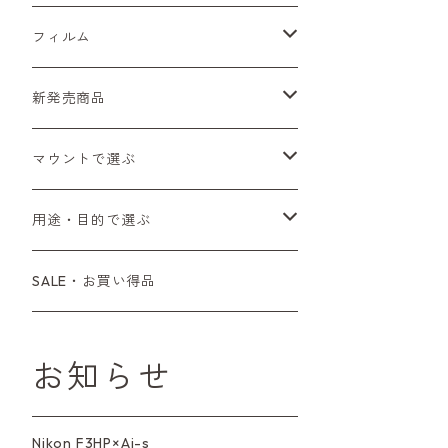
Sシリーズ
Canon（キヤノン）
フィルムカメラ
フィルム
Fシリーズ（一桁＋F100）
レンジファインダー（7、P）
一眼レフカメラ（マニュアルフォーカス）
PENTAX（ペンタックス）
デジタルカメラ
レンズ付きフィルム
新発売商品
Fシリーズ（FE、FM）
F-1
一眼レフカメラ（オートフォーカス）
SL、SP
一眼カメラ
CONTAX（コンタックス）
マニュアルレンズ
35mm（135）カラーネガ
フィルムカメラ
マウントで選ぶ
コンパクトカメラ
AE-1、A-1
レンジファインダーカメラ
K2、KX、KM
ミラーレスカメラ
G1、G2
一眼レンズ
MINOLTA（ミノルタ）
オートフォーカスレンズ
35mm（135）白黒ネガ
レンズ付きフィルム
M42
用途・目的で選ぶ
コンパクトカメラ
コンパクトカメラ（マニュアルフォーカ
LX、MX
デジタルカメラその他
Tシリーズ
レンジファインダーレンズ
コンパクト
一眼レンズ
OLYMPUS（オリンパス）
マウントアダプター
35mm（135）カラーリバーサル
アクセサリー・付属品
L39
初心者の方へもおすすめ！
SALE・お買い得品
ス）
L39マウントレンズ
6×7、67、645
一眼（C/Yマウント）
中判レンズ
CL、CLE
中判レンズ
TRIP35
FUJIFILM（フジフィルム）
アクセサリー
120mm（ブローニー）カラーネガ
F（ニコン）
少し難あり、でも使えます！
コンパクトカメラ（オートフォーカス）
お知らせ
M42単焦点レンズ
大判レンズ
α7、α9、X700
PENシリーズ
高級コンパクト
Konica（コニカ）
S（ニコン）
滅多にお目にかかれない激レア商
中判カメラ
品！
Nikon F3HP×Ai-s
レンズその他