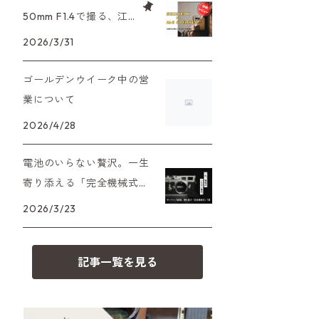
XAシリーズ
C35シリーズ
大判カメラ
Leica（ライカ）
FD（キヤノン）
50mm F1.4で撮る、江
プレゼント、贈答用にも！
戸東京たてもの園。ノ
2026/3/31
35DC、35SP
HEXAR
デジタルカメラ
バルナック
HASSELBLAD（ハッセルブラッ
EF（キヤノン）
スタルジーを切り取る
ド）
ゴールデンウイーク中の営
PEN F、FT
フィルムカメラその他
Mシリーズ
OM（オリンパス）
業について
500台シリーズ
Rollei（ローライ）
OM-1
2026/4/28
minilux
A（ミノルタ（ソニー））
35シリーズ
RICOH（リコー）
電池のいらない贅沢。一生
寄り添える「完全機械式」
MD（ミノルタ）
コンパクト
フィルムカメラの名機7選
Voigtlander（フォクトレンダー）
2026/3/23
K（ペンタックス）
BESSA
YASHICA（ヤシカ）
記事一覧を見る
CY（ヤシカコンタックス）
Carl Zeiss（カールツァイス）
M（ライカ）