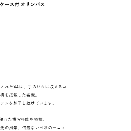
 A16 ケース付 オリンパス
されたXAは、手のひらに収まるコ
機構を搭載した名機。
ファンを魅了し続けています。
ながら優れた描写性能を発揮。
旅先の風景、何気ない日常の一コマ