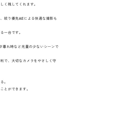
美しく残してくれます。
、絞り優先AEによる快適な撮影も
める一台です。
や夕暮れ時など光量の少ないシーンで
便利で、大切なカメラをやさしく守
ける。
すことができます。