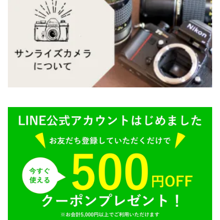
Carl Zeiss（カールツァイス）
CY（ヤシカコンタックス）
Mamiya（マミヤ）
M（ライカ）
M645,二眼レフ
Plaubel（プラウベル）
R（ライカ）
BRONICA（ブロニカ）
E（ソニー）
SONY（ソニー）
AR（コニカ）
SIGMA（シグマ）
O（その他）
Tokina（トキナー）
TAMRON（タムロン）