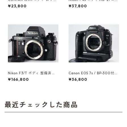
インダー付 コンタックス（61
ン（61415）
¥23,800
¥37,800
025）
Nikon F3/T ボディ 整備済 ニ
Canon EOS 7s / BP-300付
コン (61056)
キヤノン (61243)
¥166,800
¥36,800
最近チェックした商品