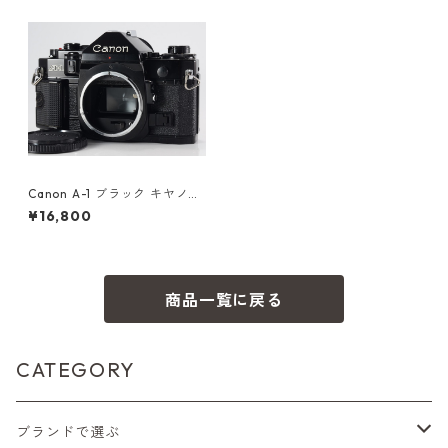
Canon A-1 ブラック キヤノン
（61393）
¥16,800
商品一覧に戻る
CATEGORY
ブランドで選ぶ