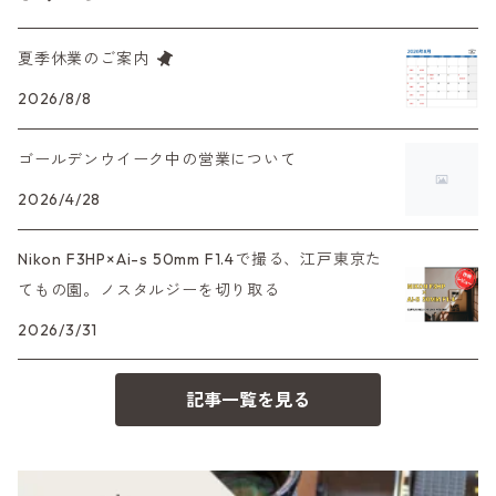
M42単焦点レンズ
大判レンズ
α7、α9、X700
PENシリーズ
高級コンパクト
Konica（コニカ）
S（ニコン）
滅多にお目にかかれない激レア商品！
夏季休業のご案内
大判カメラ
レンズその他
XAシリーズ
C35シリーズ
Leica（ライカ）
FD（キヤノン）
プレゼント、贈答用にも！
2026/8/8
デジタルカメラ
35DC、35SP
HEXAR
バルナック
ゴールデンウイーク中の営業について
HASSELBLAD（ハッセルブラッド）
EF（キヤノン）
フィルムカメラその他
2026/4/28
PEN F、FT
Mシリーズ
500台シリーズ
Rollei（ローライ）
OM（オリンパス）
Nikon F3HP×Ai-s 50mm F1.4で撮る、江戸東京た
OM-1
minilux
てもの園。ノスタルジーを切り取る
35シリーズ
RICOH（リコー）
A（ミノルタ（ソニー））
2026/3/31
コンパクト
Voigtlander（フォクトレンダー）
MD（ミノルタ）
記事一覧を見る
BESSA
YASHICA（ヤシカ）
K（ペンタックス）