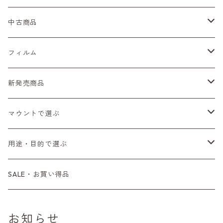
Nikon（ニコン）
中古商品
Sシリーズ
Canon（キヤノン）
フィルムカメラ
フィルム
Fシリーズ（一桁＋F100）
レンジファインダー（7、P）
一眼レフカメラ（マニュアルフォーカス）
PENTAX（ペンタックス）
デジタルカメラ
レンズ付きフィルム
新発売商品
Fシリーズ（FE、FM）
F-1
一眼レフカメラ（オートフォーカス）
SL、SP
一眼カメラ
CONTAX（コンタックス）
マニュアルレンズ
35mm（135）カラーネガ
フィルムカメラ
マウントで選ぶ
コンパクトカメラ
AE-1、A-1
レンジファインダーカメラ
K2、KX、KM
ミラーレスカメラ
G1、G2
一眼レンズ
MINOLTA（ミノルタ）
オートフォーカスレンズ
35mm（135）白黒ネガ
レンズ付きフィルム
M42
用途・目的で選ぶ
コンパクトカメラ
コンパクトカメラ（マニュアルフォーカス）
LX、MX
デジタルカメラその他
Tシリーズ
レンジファインダーレンズ
コンパクト
一眼レンズ
OLYMPUS（オリンパス）
マウントアダプター
35mm（135）カラーリバーサル
アクセサリー・付属品
L39
初心者の方へもおすすめ！
SALE・お買い得品
L39マウントレンズ
コンパクトカメラ（オートフォーカス）
6×7、67、645
一眼（C/Yマウント）
中判レンズ
CL、CLE
中判レンズ
TRIP35
FUJIFILM（フジフィルム）
アクセサリー
120mm（ブローニー）カラーネガ
F（ニコン）
少し難あり、でも使えます！
お知らせ
中判カメラ