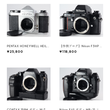
PENTAX HONEYWELL HEILA
【作例ブログ】Nikon F3HP ボ
ND H2 ペンタックス (61376)
ディ 後期191万番台 ニコン（6
¥25,800
¥118,800
1308）
CONTAX 159M ボディ W-7 ワ
Nikon F4S ボディ MB-21 ニコ