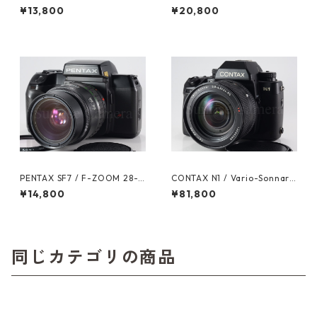
マウント ペンタックス (6149
ko 30mm F2.8 オーバーホー
¥13,800
¥20,800
0)
ル済 オリンパス (60628)
PENTAX SF7 / F-ZOOM 28-8
CONTAX N1 / Vario-Sonnar
0mm F3.5-4.5 ペンタックス
24-85mm F3.5-4.5 コンタッ
¥14,800
¥81,800
(61605)
クス (61606)
同じカテゴリの商品