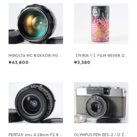
MINOLTA MC ROKKOR-PG 5
【作例あり】FILM NEVER DIE
8mm F1.2 整備済ミノルタ（61
ZATSU 400 35mmカラーネガ
¥63,800
¥3,380
200）
フィルム 36枚撮り (K054)
PENTAX smc A 28mm F2.8 K
OLYMPUS PEN EES-2 / D.Zui