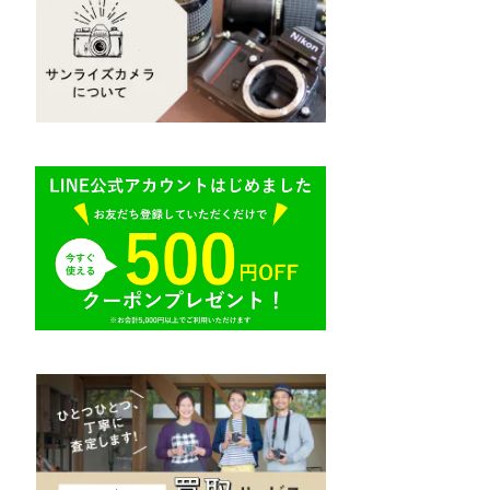
Mamiya（マミヤ）
R（ライカ）
M645,二眼レフ
Plaubel（プラウベル）
E（ソニー）
BRONICA（ブロニカ）
AR（コニカ）
SONY（ソニー）
O（その他）
SIGMA（シグマ）
Tokina（トキナー）
TAMRON（タムロン）