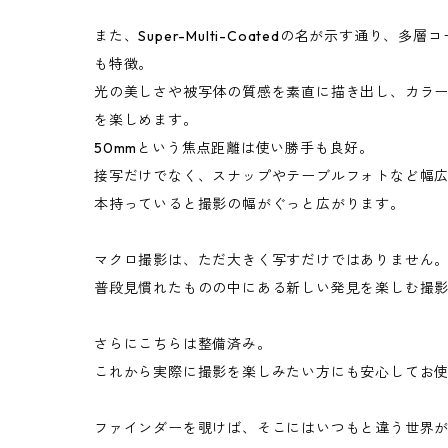
また、Super-Multi-Coatedの名が示す通り、
も特徴。
光の美しさや被写体の質感を素直に描き出し、カラ
を楽しめます。
50mmという焦点距離は使い勝手も良好。
接写だけでなく、スナップやテーブルフォトなど幅
本持っていると撮影の幅がぐっと広がります。
マクロ撮影は、ただ大きく写すだけではありません
普段見慣れたものの中にある新しい発見を楽しむ撮
さらにこちらは整備済み。
これから実際に撮影を楽しみたい方にも安心してお
ファインダーを覗けば、そこにはいつもと違う世界