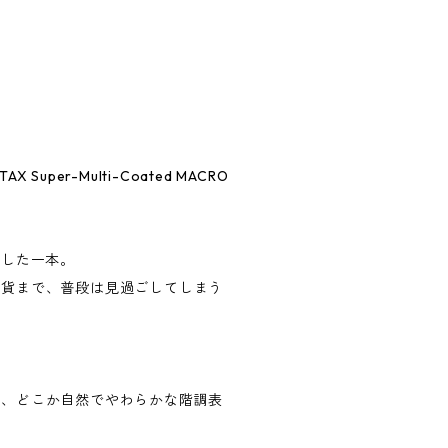
er-Multi-Coated MACRO
生した一本。
雑貨まで、普段は見過ごしてしまう
も、どこか自然でやわらかな階調表