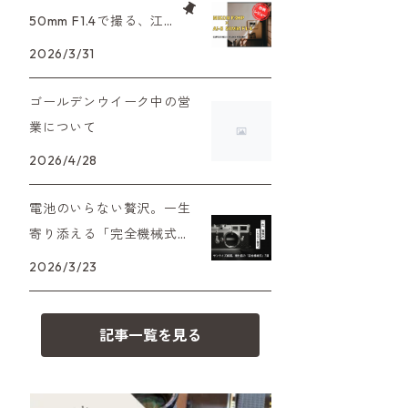
XAシリーズ
C35シリーズ
大判カメラ
Leica（ライカ）
FD（キヤノン）
50mm F1.4で撮る、江
プレゼント、贈答用にも！
戸東京たてもの園。ノ
2026/3/31
35DC、35SP
HEXAR
デジタルカメラ
バルナック
HASSELBLAD（ハッセルブラッ
EF（キヤノン）
スタルジーを切り取る
ド）
ゴールデンウイーク中の営
PEN F、FT
フィルムカメラその他
Mシリーズ
OM（オリンパス）
業について
500台シリーズ
Rollei（ローライ）
OM-1
2026/4/28
minilux
A（ミノルタ（ソニー））
35シリーズ
RICOH（リコー）
電池のいらない贅沢。一生
寄り添える「完全機械式」
MD（ミノルタ）
コンパクト
フィルムカメラの名機7選
Voigtlander（フォクトレンダー）
2026/3/23
K（ペンタックス）
BESSA
YASHICA（ヤシカ）
記事一覧を見る
CY（ヤシカコンタックス）
Carl Zeiss（カールツァイス）
M（ライカ）