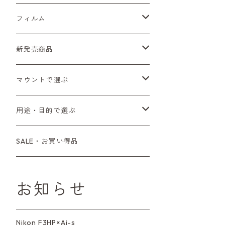
Sシリーズ
Canon（キヤノン）
フィルムカメラ
フィルム
Fシリーズ（一桁＋F100）
レンジファインダー（7、P）
一眼レフカメラ（マニュアルフォーカス）
PENTAX（ペンタックス）
デジタルカメラ
レンズ付きフィルム
新発売商品
Fシリーズ（FE、FM）
F-1
一眼レフカメラ（オートフォーカス）
SL、SP
一眼カメラ
CONTAX（コンタックス）
マニュアルレンズ
35mm（135）カラーネガ
フィルムカメラ
マウントで選ぶ
コンパクトカメラ
AE-1、A-1
レンジファインダーカメラ
K2、KX、KM
ミラーレスカメラ
G1、G2
一眼レンズ
MINOLTA（ミノルタ）
オートフォーカスレンズ
35mm（135）白黒ネガ
レンズ付きフィルム
M42
用途・目的で選ぶ
コンパクトカメラ
コンパクトカメラ（マニュアルフォーカ
LX、MX
デジタルカメラその他
Tシリーズ
レンジファインダーレンズ
コンパクト
一眼レンズ
OLYMPUS（オリンパス）
マウントアダプター
35mm（135）カラーリバーサル
アクセサリー・付属品
L39
初心者の方へもおすすめ！
SALE・お買い得品
ス）
L39マウントレンズ
6×7、67、645
一眼（C/Yマウント）
中判レンズ
CL、CLE
中判レンズ
TRIP35
FUJIFILM（フジフィルム）
アクセサリー
120mm（ブローニー）カラーネガ
F（ニコン）
少し難あり、でも使えます！
コンパクトカメラ（オートフォーカス）
お知らせ
M42単焦点レンズ
大判レンズ
α7、α9、X700
PENシリーズ
高級コンパクト
Konica（コニカ）
S（ニコン）
滅多にお目にかかれない激レア商
中判カメラ
品！
Nikon F3HP×Ai-s
レンズその他