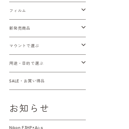
Sシリーズ
Canon（キヤノン）
フィルムカメラ
フィルム
Fシリーズ（一桁＋F100）
レンジファインダー（7、P）
一眼レフカメラ（マニュアルフォーカス）
PENTAX（ペンタックス）
デジタルカメラ
レンズ付きフィルム
新発売商品
Fシリーズ（FE、FM）
F-1
一眼レフカメラ（オートフォーカス）
SL、SP
一眼カメラ
CONTAX（コンタックス）
マニュアルレンズ
35mm（135）カラーネガ
フィルムカメラ
マウントで選ぶ
コンパクトカメラ
AE-1、A-1
レンジファインダーカメラ
K2、KX、KM
ミラーレスカメラ
G1、G2
一眼レンズ
MINOLTA（ミノルタ）
オートフォーカスレンズ
35mm（135）白黒ネガ
レンズ付きフィルム
M42
用途・目的で選ぶ
コンパクトカメラ
コンパクトカメラ（マニュアルフォーカ
LX、MX
デジタルカメラその他
Tシリーズ
レンジファインダーレンズ
コンパクト
一眼レンズ
OLYMPUS（オリンパス）
マウントアダプター
35mm（135）カラーリバーサル
アクセサリー・付属品
L39
初心者の方へもおすすめ！
SALE・お買い得品
ス）
L39マウントレンズ
6×7、67、645
一眼（C/Yマウント）
中判レンズ
CL、CLE
中判レンズ
TRIP35
FUJIFILM（フジフィルム）
アクセサリー
120mm（ブローニー）カラーネガ
F（ニコン）
少し難あり、でも使えます！
コンパクトカメラ（オートフォーカス）
お知らせ
M42単焦点レンズ
大判レンズ
α7、α9、X700
PENシリーズ
高級コンパクト
Konica（コニカ）
S（ニコン）
滅多にお目にかかれない激レア商
中判カメラ
品！
Nikon F3HP×Ai-s
レンズその他