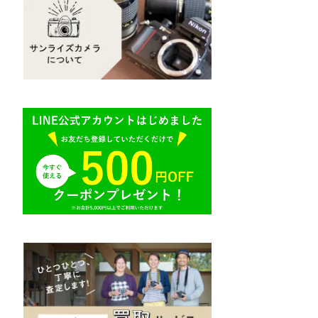
Mamiya（マミヤ）
R（ライカ）
M645,二眼レフ
Plaubel（プラウベル）
E（ソニー）
BRONICA（ブロニカ）
AR（コニカ）
SONY（ソニー）
O（その他）
SIGMA（シグマ）
Tokina（トキナー）
TAMRON（タムロン）