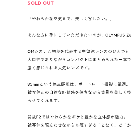
SOLD OUT
「やわらかな空気まで、美しく写したい。」
そんな方に手にしていただきたいのが、OLYMPUS Zuiko
OMシステム初期を代表する中望遠レンズのひとつとして
大口径でありながらコンパクトにまとめられた一本
濃く感じられる人気レンズです。
85mmという焦点距離は、ポートレート撮影に最適。
被写体との自然な距離感を保ちながら背景を美しく
らせてくれます。
開放F2ではやわらかなボケと豊かな立体感が魅力。
被写体を際立たせながらも硬すぎることなく、どこ