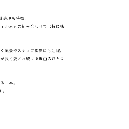
階調表現も特徴。
フィルムとの組み合わせでは特に味
なく風景やスナップ撮影にも活躍。
ズが長く愛され続ける理由のひとつ
れる一本。
す。