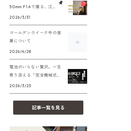
XAシリーズ
C35シリーズ
大判カメラ
Leica（ライカ）
FD（キヤノン）
50mm F1.4で撮る、江
プレゼント、贈答用にも！
戸東京たてもの園。ノ
2026/3/31
35DC、35SP
HEXAR
デジタルカメラ
バルナック
HASSELBLAD（ハッセルブラッ
EF（キヤノン）
スタルジーを切り取る
ド）
ゴールデンウイーク中の営
PEN F、FT
フィルムカメラその他
Mシリーズ
OM（オリンパス）
業について
500台シリーズ
Rollei（ローライ）
OM-1
2026/4/28
minilux
A（ミノルタ（ソニー））
35シリーズ
RICOH（リコー）
電池のいらない贅沢。一生
寄り添える「完全機械式」
MD（ミノルタ）
コンパクト
フィルムカメラの名機7選
Voigtlander（フォクトレンダー）
2026/3/23
K（ペンタックス）
BESSA
YASHICA（ヤシカ）
記事一覧を見る
CY（ヤシカコンタックス）
Carl Zeiss（カールツァイス）
M（ライカ）