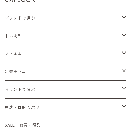
ブランドで選ぶ
Nikon（ニコン）
中古商品
Sシリーズ
Canon（キヤノン）
フィルムカメラ
フィルム
Fシリーズ（一桁＋F100）
レンジファインダー（7、P）
一眼レフカメラ（マニュアルフォーカス）
PENTAX（ペンタックス）
デジタルカメラ
レンズ付きフィルム
新発売商品
Fシリーズ（FE、FM）
F-1
一眼レフカメラ（オートフォーカス）
SL、SP
一眼カメラ
CONTAX（コンタックス）
マニュアルレンズ
35mm（135）カラーネガ
フィルムカメラ
マウントで選ぶ
コンパクトカメラ
AE-1、A-1
レンジファインダーカメラ
K2、KX、KM
ミラーレスカメラ
G1、G2
一眼レンズ
MINOLTA（ミノルタ）
オートフォーカスレンズ
35mm（135）白黒ネガ
レンズ付きフィルム
M42
用途・目的で選ぶ
コンパクトカメラ
コンパクトカメラ（マニュアルフォーカス）
LX、MX
デジタルカメラその他
Tシリーズ
レンジファインダーレンズ
コンパクト
一眼レンズ
OLYMPUS（オリンパス）
マウントアダプター
35mm（135）カラーリバーサル
アクセサリー・付属品
L39
初心者の方へもおすすめ！
SALE・お買い得品