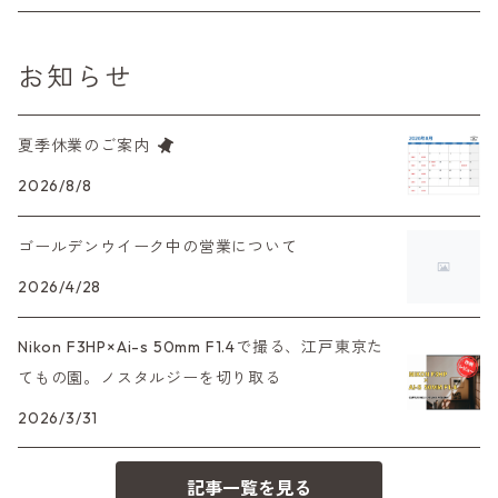
L39マウントレンズ
コンパクトカメラ（オートフォーカス）
6×7、67、645
一眼（C/Yマウント）
中判レンズ
CL、CLE
中判レンズ
TRIP35
FUJIFILM（フジフィルム）
アクセサリー
120mm（ブローニー）カラーネガ
F（ニコン）
少し難あり、でも使えます！
お知らせ
中判カメラ
M42単焦点レンズ
大判レンズ
α7、α9、X700
PENシリーズ
高級コンパクト
Konica（コニカ）
S（ニコン）
滅多にお目にかかれない激レア商品！
夏季休業のご案内
大判カメラ
レンズその他
XAシリーズ
C35シリーズ
Leica（ライカ）
FD（キヤノン）
プレゼント、贈答用にも！
2026/8/8
デジタルカメラ
35DC、35SP
HEXAR
バルナック
ゴールデンウイーク中の営業について
HASSELBLAD（ハッセルブラッド）
EF（キヤノン）
フィルムカメラその他
2026/4/28
PEN F、FT
Mシリーズ
500台シリーズ
Rollei（ローライ）
OM（オリンパス）
Nikon F3HP×Ai-s 50mm F1.4で撮る、江戸東京た
OM-1
minilux
てもの園。ノスタルジーを切り取る
35シリーズ
RICOH（リコー）
A（ミノルタ（ソニー））
2026/3/31
コンパクト
Voigtlander（フォクトレンダー）
MD（ミノルタ）
記事一覧を見る