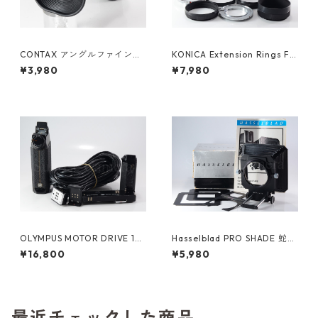
CONTAX アングルファインダ
KONICA Extension Rings FO
ー コンタックス (61281)
R KONIC コニカ (61296)
¥3,980
¥7,980
OLYMPUS MOTOR DRIVE 1
Hasselblad PRO SHADE 蛇腹
バッテリーホルダー シンクロ
フード 40231, 120-135-150
¥16,800
¥5,980
ケーブル (61473)
マスク, Gelatin Filter Holder
40495 セット ハッセルブラッ
ド (61477)
最近チェックした商品