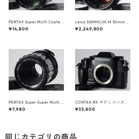
PENTAX Super Multi Coated
Leica SUMMILUX M 50mm F
TAKUMAR 135mm F2.5 M42
1.4 ブラックペイント 初代 ラ
¥14,800
¥2,249,800
ペンタックス (61343)
イカ (61465)
PENTAX Super Super Multi C
CONTAX RX ボディ コンタッ
oated MACRO TAKUMAR 6×
クス（61072）
¥7,980
¥33,800
7 135mm F4 ペンタックス (61
364)
同じカテゴリの商品