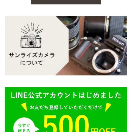
BESSA
YASHICA（ヤシカ）
K（ペンタックス）
Carl Zeiss（カールツァイス）
CY（ヤシカコンタックス）
Mamiya（マミヤ）
M（ライカ）
M645,二眼レフ
Plaubel（プラウベル）
R（ライカ）
BRONICA（ブロニカ）
E（ソニー）
SONY（ソニー）
AR（コニカ）
SIGMA（シグマ）
O（その他）
Tokina（トキナー）