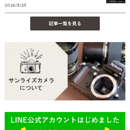
2026/3/23
コンパクト
Voigtlander（フォクトレンダー）
MD（ミノルタ）
記事一覧を見る
BESSA
YASHICA（ヤシカ）
K（ペンタックス）
Carl Zeiss（カールツァイス）
CY（ヤシカコンタックス）
Mamiya（マミヤ）
M（ライカ）
M645,二眼レフ
Plaubel（プラウベル）
R（ライカ）
BRONICA（ブロニカ）
E（ソニー）
SONY（ソニー）
AR（コニカ）