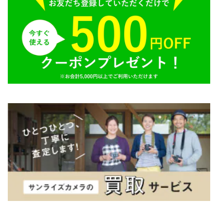
SIGMA（シグマ）
O（その他）
Tokina（トキナー）
TAMRON（タムロン）
K&F（ケーアンドエフ）
その他