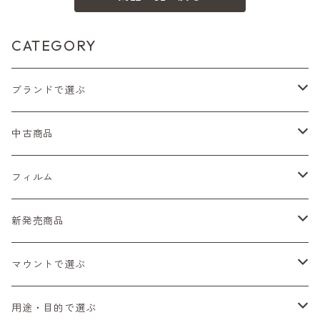
CATEGORY
ブランドで選ぶ
Nikon（ニコン）
中古商品
Sシリーズ
Canon（キヤノン）
フィルムカメラ
フィルム
Fシリーズ（一桁＋F100）
レンジファインダー（7、P）
一眼レフカメラ（マニュアルフォーカス）
PENTAX（ペンタックス）
デジタルカメラ
レンズ付きフィルム
新発売商品
Fシリーズ（FE、FM）
F-1
一眼レフカメラ（オートフォーカス）
SL、SP
一眼カメラ
CONTAX（コンタックス）
マニュアルレンズ
35mm（135）カラーネガ
フィルムカメラ
マウントで選ぶ
コンパクトカメラ
AE-1、A-1
レンジファインダーカメラ
K2、KX、KM
ミラーレスカメラ
G1、G2
一眼レンズ
MINOLTA（ミノルタ）
オートフォーカスレンズ
35mm（135）白黒ネガ
レンズ付きフィルム
M42
用途・目的で選ぶ