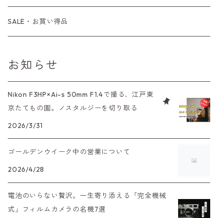
コンパクトカメラ
コンパクトカメラ（マニュアルフォーカス）
LX、MX
デジタルカメラその他
Tシリーズ
レンジファインダーレンズ
コンパクト
一眼レンズ
OLYMPUS（オリンパス）
マウントアダプター
35mm（135）カラーリバーサル
アクセサリー・付属品
L39
初心者の方へもおすすめ！
SALE・お買い得品
L39マウントレンズ
コンパクトカメラ（オートフォーカス）
6×7、67、645
一眼（C/Yマウント）
中判レンズ
CL、CLE
中判レンズ
TRIP35
FUJIFILM（フジフィルム）
アクセサリー
120mm（ブローニー）カラーネガ
F（ニコン）
少し難あり、でも使えます！
お知らせ
中判カメラ
M42単焦点レンズ
大判レンズ
α7、α9、X700
PENシリーズ
高級コンパクト
Konica（コニカ）
S（ニコン）
滅多にお目にかかれない激レア商品！
Nikon F3HP×Ai-s 50mm F1.4で撮る、江戸東
大判カメラ
レンズその他
XAシリーズ
京たてもの園。ノスタルジーを切り取る
C35シリーズ
Leica（ライカ）
FD（キヤノン）
プレゼント、贈答用にも！
デジタルカメラ
2026/3/31
35DC、35SP
HEXAR
バルナック
HASSELBLAD（ハッセルブラッド）
EF（キヤノン）
ゴールデンウイーク中の営業について
フィルムカメラその他
PEN F、FT
Mシリーズ
500台シリーズ
Rollei（ローライ）
OM（オリンパス）
2026/4/28
OM-1
minilux
電池のいらない贅沢。一生寄り添える「完全機械
35シリーズ
RICOH（リコー）
A（ミノルタ（ソニー））
式」フィルムカメラの名機7選