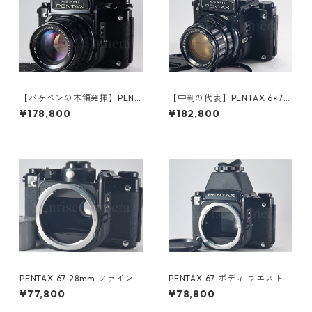
【バケペンの本領発揮】PENT
【中判の代表】PENTAX 6×7
AX 6×7 TTL 後期型 / Super M
前期型 アイレベル オーバーホ
¥178,800
¥182,800
ulti Coated TAKUMAR 6X7 1
ール済 / SUPER TAKUMAR 6×
05mm F2.4 ペンタックス（6
7 105mm F2.4 ペンタックス
0982）
(55118)
PENTAX 67 28mm ファインダ
PENTAX 67 ボディ ウエストレ
ー改造 無電源 吸引改造済 長時
ベルファインダー 無電源 吸引
¥77,800
¥78,800
間露出 夜景 星景 ペンタックス
改造済 吸引ポンプ付 ペンタッ
(60348)
クス (60347)