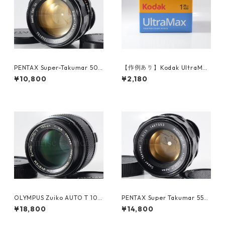
PENTAX Super-Takumar 50
【作例あり】Kodak UltraMax
mm F1.4 M42 整備済 ペンタ
400 36枚撮り カラーネガ35
¥10,800
¥2,180
ックス 人気オールドレンズ (6
mmフィルム コダック (K02
1603)
4)
OLYMPUS Zuiko AUTO T 100
PENTAX Super Takumar 55m
mm F2.8 整備済 オリンパス
m F1.8 M42 ペンタックス (61
¥18,800
¥14,800
（60909）
484)