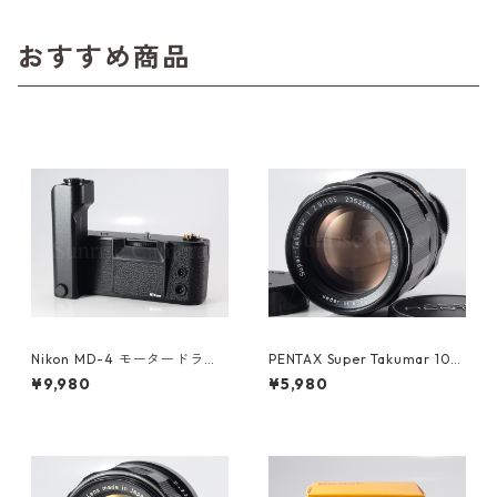
おすすめ商品
Nikon MD-4 モータードライ
PENTAX Super Takumar 105
ブ ニコン (61418)
mm F2.8 M42 ペンタックス
¥9,980
¥5,980
(61335)