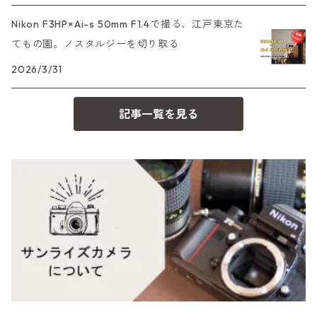
500台シリーズ
Rollei（ローライ）
OM（オリンパス）
Nikon F3HP×Ai-s 50mm F1.4で撮る、江戸東京た
OM-1
minilux
てもの園。ノスタルジーを切り取る
35シリーズ
RICOH（リコー）
A（ミノルタ（ソニー））
2026/3/31
コンパクト
Voigtlander（フォクトレンダー）
MD（ミノルタ）
記事一覧を見る
BESSA
YASHICA（ヤシカ）
K（ペンタックス）
Carl Zeiss（カールツァイス）
CY（ヤシカコンタックス）
Mamiya（マミヤ）
M（ライカ）
M645,二眼レフ
Plaubel（プラウベル）
R（ライカ）
BRONICA（ブロニカ）
E（ソニー）