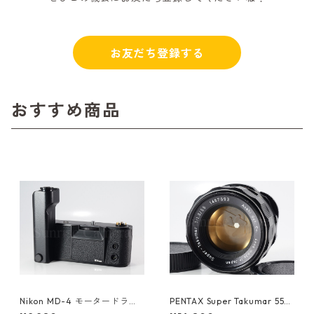
お友だち登録する
おすすめ商品
Nikon MD-4 モータードライ
PENTAX Super Takumar 55m
ブ ニコン (61418)
m F1.8 M42 ペンタックス (61