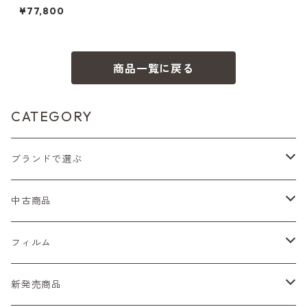
X Carl Zeiss Planar T* 50m
¥77,800
m F1.4 MMJ コンタックス (61
060)
商品一覧に戻る
CATEGORY
ブランドで選ぶ
Nikon（ニコン）
中古商品
Sシリーズ
Canon（キヤノン）
フィルムカメラ
フィルム
Fシリーズ（一桁＋F100）
レンジファインダー（7、P）
一眼レフカメラ（マニュアルフォーカス）
PENTAX（ペンタックス）
デジタルカメラ
レンズ付きフィルム
新発売商品