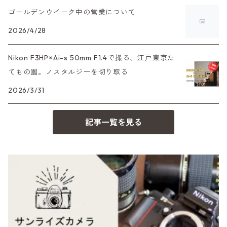
35DC、35SP
HEXAR
バルナック
ゴールデンウイーク中の営業について
HASSELBLAD（ハッセルブラッド）
EF（キヤノン）
フィルムカメラその他
2026/4/28
PEN F、FT
Mシリーズ
500台シリーズ
Rollei（ローライ）
OM（オリンパス）
Nikon F3HP×Ai-s 50mm F1.4で撮る、江戸東京た
OM-1
minilux
てもの園。ノスタルジーを切り取る
35シリーズ
RICOH（リコー）
A（ミノルタ（ソニー））
2026/3/31
コンパクト
Voigtlander（フォクトレンダー）
MD（ミノルタ）
記事一覧を見る
BESSA
YASHICA（ヤシカ）
K（ペンタックス）
Carl Zeiss（カールツァイス）
CY（ヤシカコンタックス）
Mamiya（マミヤ）
M（ライカ）