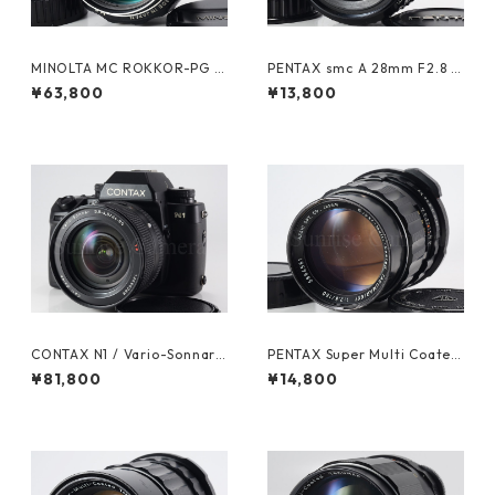
MINOLTA MC ROKKOR-PG 5
PENTAX smc A 28mm F2.8 K
8mm F1.2 整備済ミノルタ（61
マウント ペンタックス (6149
¥63,800
¥13,800
200）
0)
CONTAX N1 / Vario-Sonnar
PENTAX Super Multi Coated
24-85mm F3.5-4.5 コンタッ
TAKUMAR 6×7 150mm F2.8
¥81,800
¥14,800
クス (61606)
ペンタックス (61365)