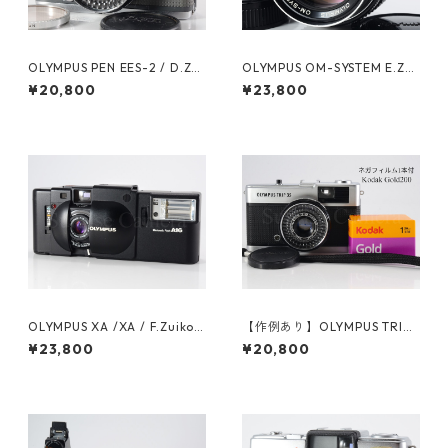
OLYMPUS PEN EES-2 / D.Zui
OLYMPUS OM-SYSTEM E.ZUI
ko 30mm F2.8 オーバーホー
KO AUTO-T 100mm F2.8 オ
¥20,800
¥23,800
ル済 オリンパス (60628)
リンパス (61199)
OLYMPUS XA /XA / F.Zuiko 3
【作例あり】OLYMPUS TRIP3
5mm F2.8 A16 ケース付 オリ
5 / D.Zuiko 40mm F2.8 整備
¥23,800
¥20,800
ンパス（61468）
済 ネガフィルム付 オリンパス
フィルムカメラ (61176)