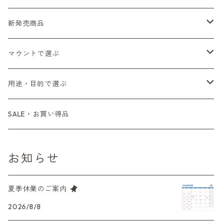
Fシリーズ（一桁＋F100）
レンジファインダー（7、P）
一眼レフカメラ（マニュアルフォーカス）
PENTAX（ペンタックス）
デジタルカメラ
レンズ付きフィルム
新発売商品
Fシリーズ（FE、FM）
F-1
一眼レフカメラ（オートフォーカス）
SL、SP
一眼カメラ
CONTAX（コンタックス）
マニュアルレンズ
35mm（135）カラーネガ
フィルムカメラ
マウントで選ぶ
コンパクトカメラ
AE-1、A-1
レンジファインダーカメラ
K2、KX、KM
ミラーレスカメラ
G1、G2
一眼レンズ
MINOLTA（ミノルタ）
オートフォーカスレンズ
35mm（135）白黒ネガ
レンズ付きフィルム
M42
用途・目的で選ぶ
コンパクトカメラ
コンパクトカメラ（マニュアルフォーカス）
LX、MX
デジタルカメラその他
Tシリーズ
レンジファインダーレンズ
コンパクト
一眼レンズ
OLYMPUS（オリンパス）
マウントアダプター
35mm（135）カラーリバーサル
アクセサリー・付属品
L39
初心者の方へもおすすめ！
SALE・お買い得品
L39マウントレンズ
コンパクトカメラ（オートフォーカス）
6×7、67、645
一眼（C/Yマウント）
中判レンズ
CL、CLE
中判レンズ
TRIP35
FUJIFILM（フジフィルム）
アクセサリー
120mm（ブローニー）カラーネガ
F（ニコン）
少し難あり、でも使えます！
お知らせ
中判カメラ
M42単焦点レンズ
大判レンズ
α7、α9、X700
PENシリーズ
高級コンパクト
Konica（コニカ）
S（ニコン）
滅多にお目にかかれない激レア商品！
夏季休業のご案内
大判カメラ
レンズその他
XAシリーズ
C35シリーズ
Leica（ライカ）
FD（キヤノン）
プレゼント、贈答用にも！
2026/8/8
デジタルカメラ