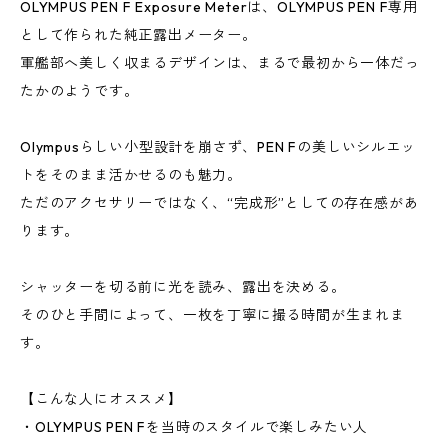
OLYMPUS PEN F Exposure Meterは、OLYMPUS PEN F専用
として作られた純正露出メーター。
軍艦部へ美しく収まるデザインは、まるで最初から一体だっ
たかのようです。
Olympusらしい小型設計を崩さず、PEN Fの美しいシルエッ
トをそのまま活かせるのも魅力。
ただのアクセサリーではなく、“完成形”としての存在感があ
ります。
シャッターを切る前に光を読み、露出を決める。
そのひと手間によって、一枚を丁寧に撮る時間が生まれま
す。
【こんな人にオススメ】
・OLYMPUS PEN Fを当時のスタイルで楽しみたい人