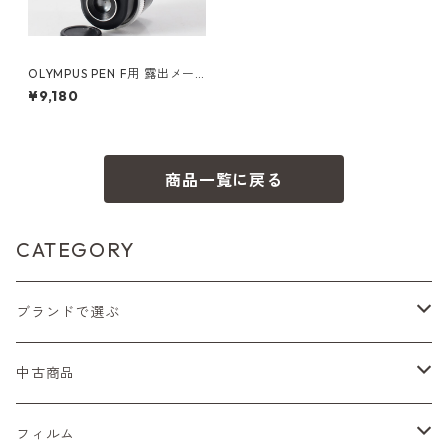
OLYMPUS PEN F用 露出メー
ター オリンパス (61162)
¥9,180
商品一覧に戻る
CATEGORY
ブランドで選ぶ
Nikon（ニコン）
中古商品
Sシリーズ
Canon（キヤノン）
フィルムカメラ
フィルム