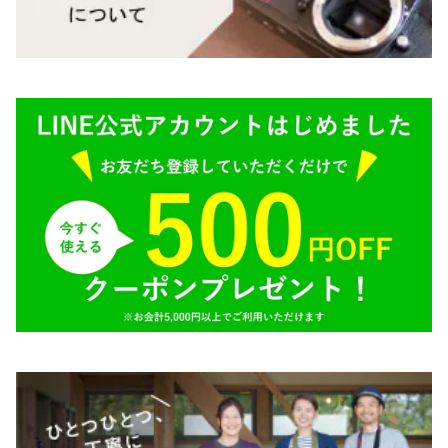
M645,二眼レフ
Plaubel（プラウベル）
R（ライカ）
BRONICA（ブロニカ）
E（ソニー）
SONY（ソニー）
AR（コニカ）
SIGMA（シグマ）
O（その他）
Tokina（トキナー）
TAMRON（タムロン）
K&F（ケーアンドエフ）
その他