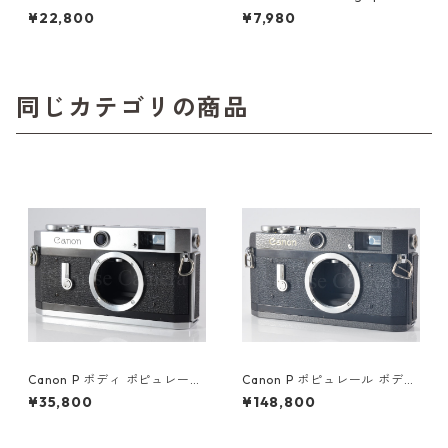
o 28mm F3.5 オーバーホール
00EL/M, 500EL 46221 ハッ
¥22,800
¥7,980
済 オリンパス (60593)
セルブラッド (61431)
同じカテゴリの商品
Canon P ボディ ポピュレール
Canon P ポピュレール ボディ
整備済 キヤノン (60753)
ハンマートーン 後塗り キヤノ
¥35,800
¥148,800
ン (60354)