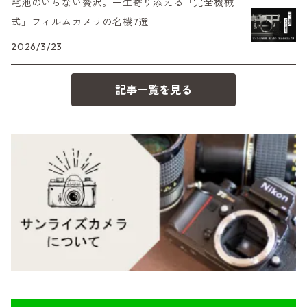
電池のいらない贅沢。一生寄り添える「完全機械
35シリーズ
RICOH（リコー）
A（ミノルタ（ソニー））
式」フィルムカメラの名機7選
2026/3/23
コンパクト
Voigtlander（フォクトレンダー）
MD（ミノルタ）
記事一覧を見る
BESSA
YASHICA（ヤシカ）
K（ペンタックス）
Carl Zeiss（カールツァイス）
CY（ヤシカコンタックス）
Mamiya（マミヤ）
M（ライカ）
M645,二眼レフ
Plaubel（プラウベル）
R（ライカ）
BRONICA（ブロニカ）
E（ソニー）
SONY（ソニー）
AR（コニカ）