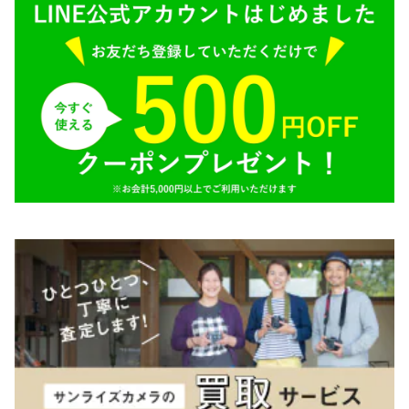
SIGMA（シグマ）
O（その他）
Tokina（トキナー）
TAMRON（タムロン）
K&F（ケーアンドエフ）
その他