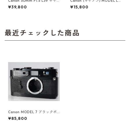
Canon 50mm F1.5 L39 キヤ
Canon (キヤノン) MODEL L1
ノン (60349)
型レンジファインダーボディ
¥39,800
¥15,800
（21776）
最近チェックした商品
Canon MODEL 7 ブラックボ
ディ 整備済 革ケース付 キヤノ
¥85,800
ン (55679)