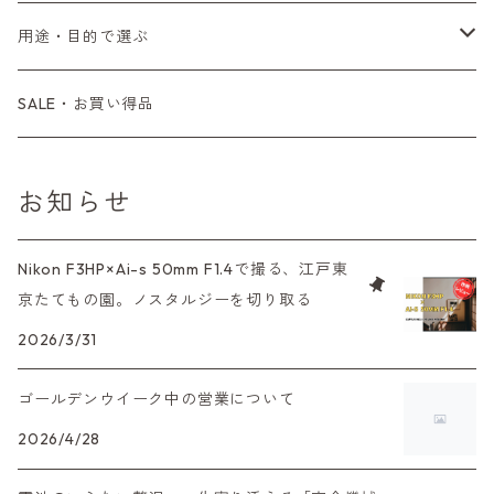
コンパクトカメラ
AE-1、A-1
レンジファインダーカメラ
K2、KX、KM
ミラーレスカメラ
G1、G2
一眼レンズ
MINOLTA（ミノルタ）
オートフォーカスレンズ
35mm（135）白黒ネガ
レンズ付きフィルム
M42
用途・目的で選ぶ
コンパクトカメラ
コンパクトカメラ（マニュアルフォーカス）
LX、MX
デジタルカメラその他
Tシリーズ
レンジファインダーレンズ
コンパクト
一眼レンズ
OLYMPUS（オリンパス）
マウントアダプター
35mm（135）カラーリバーサル
アクセサリー・付属品
L39
初心者の方へもおすすめ！
SALE・お買い得品
L39マウントレンズ
コンパクトカメラ（オートフォーカス）
6×7、67、645
一眼（C/Yマウント）
中判レンズ
CL、CLE
中判レンズ
TRIP35
FUJIFILM（フジフィルム）
アクセサリー
120mm（ブローニー）カラーネガ
F（ニコン）
少し難あり、でも使えます！
お知らせ
中判カメラ
M42単焦点レンズ
大判レンズ
α7、α9、X700
PENシリーズ
高級コンパクト
Konica（コニカ）
S（ニコン）
滅多にお目にかかれない激レア商品！
Nikon F3HP×Ai-s 50mm F1.4で撮る、江戸東
大判カメラ
レンズその他
XAシリーズ
京たてもの園。ノスタルジーを切り取る
C35シリーズ
Leica（ライカ）
FD（キヤノン）
プレゼント、贈答用にも！
デジタルカメラ
2026/3/31
35DC、35SP
HEXAR
バルナック
HASSELBLAD（ハッセルブラッド）
EF（キヤノン）
ゴールデンウイーク中の営業について
フィルムカメラその他
PEN F、FT
Mシリーズ
500台シリーズ
Rollei（ローライ）
OM（オリンパス）
2026/4/28
OM-1
minilux