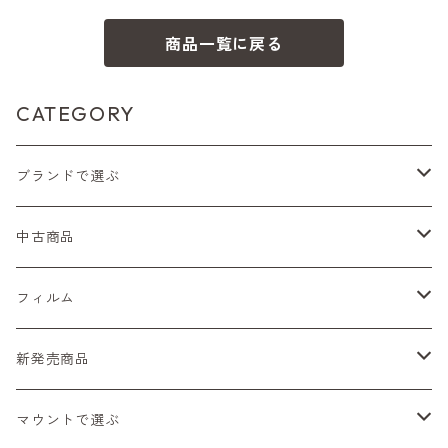
商品一覧に戻る
CATEGORY
ブランドで選ぶ
Nikon（ニコン）
中古商品
Sシリーズ
Canon（キヤノン）
フィルムカメラ
フィルム
Fシリーズ（一桁＋F100）
レンジファインダー（7、P）
一眼レフカメラ（マニュアルフォーカス）
PENTAX（ペンタックス）
デジタルカメラ
レンズ付きフィルム
新発売商品
Fシリーズ（FE、FM）
F-1
一眼レフカメラ（オートフォーカス）
SL、SP
一眼カメラ
CONTAX（コンタックス）
マニュアルレンズ
35mm（135）カラーネガ
フィルムカメラ
マウントで選ぶ