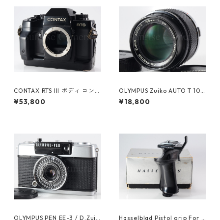
CONTAX RTS III ボディ コンタ
OLYMPUS Zuiko AUTO T 100
ックス（61257）
mm F2.8 整備済 オリンパス
¥53,800
¥18,800
（60909）
OLYMPUS PEN EE-3 / D.Zuik
Hasselblad Pistol grip For 5