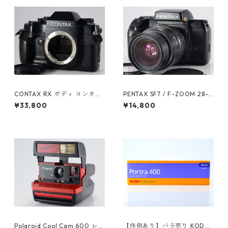
CONTAX RX ボディ コンタッ
PENTAX SF7 / F-ZOOM 28-8
クス（61072）
0mm F3.5-4.5 ペンタックス
¥33,800
¥14,800
(61605)
Polaroid Cool Cam 600 レッ
【作例あり】バラ売り KODAK