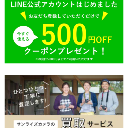
SIGMA（シグマ）
O（その他）
Tokina（トキナー）
TAMRON（タムロン）
K&F（ケーアンドエフ）
その他