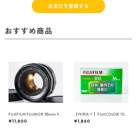
お友だち登録する
おすすめ商品
FUJIFILM FUJINON 55mm F1.
【作例あり】FUJICOLOR 100
8 M42 富士フイルム (60894)
36枚撮り 35mmカラーネガフ
¥11,800
¥1,860
ィルム 富士フイルム フジカラ
ー (K005)