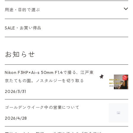
コンパクトカメラ
AE-1、A-1
レンジファインダーカメラ
K2、KX、KM
ミラーレスカメラ
G1、G2
一眼レンズ
MINOLTA（ミノルタ）
オートフォーカスレンズ
35mm（135）白黒ネガ
レンズ付きフィルム
M42
用途・目的で選ぶ
コンパクトカメラ
コンパクトカメラ（マニュアルフォーカス）
LX、MX
デジタルカメラその他
Tシリーズ
レンジファインダーレンズ
コンパクト
一眼レンズ
OLYMPUS（オリンパス）
マウントアダプター
35mm（135）カラーリバーサル
アクセサリー・付属品
L39
初心者の方へもおすすめ！
SALE・お買い得品
L39マウントレンズ
コンパクトカメラ（オートフォーカス）
6×7、67、645
一眼（C/Yマウント）
中判レンズ
CL、CLE
中判レンズ
TRIP35
FUJIFILM（フジフィルム）
アクセサリー
120mm（ブローニー）カラーネガ
F（ニコン）
少し難あり、でも使えます！
お知らせ
中判カメラ
M42単焦点レンズ
大判レンズ
α7、α9、X700
PENシリーズ
高級コンパクト
Konica（コニカ）
S（ニコン）
滅多にお目にかかれない激レア商品！
Nikon F3HP×Ai-s 50mm F1.4で撮る、江戸東
大判カメラ
レンズその他
XAシリーズ
京たてもの園。ノスタルジーを切り取る
C35シリーズ
Leica（ライカ）
FD（キヤノン）
プレゼント、贈答用にも！
デジタルカメラ
2026/3/31
35DC、35SP
HEXAR
バルナック
HASSELBLAD（ハッセルブラッド）
EF（キヤノン）
ゴールデンウイーク中の営業について
フィルムカメラその他
PEN F、FT
Mシリーズ
500台シリーズ
Rollei（ローライ）
OM（オリンパス）
2026/4/28
OM-1
minilux