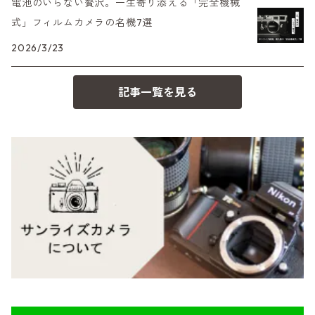
電池のいらない贅沢。一生寄り添える「完全機械
35シリーズ
RICOH（リコー）
A（ミノルタ（ソニー））
式」フィルムカメラの名機7選
2026/3/23
コンパクト
Voigtlander（フォクトレンダー）
MD（ミノルタ）
記事一覧を見る
BESSA
YASHICA（ヤシカ）
K（ペンタックス）
Carl Zeiss（カールツァイス）
CY（ヤシカコンタックス）
Mamiya（マミヤ）
M（ライカ）
M645,二眼レフ
Plaubel（プラウベル）
R（ライカ）
BRONICA（ブロニカ）
E（ソニー）
SONY（ソニー）
AR（コニカ）