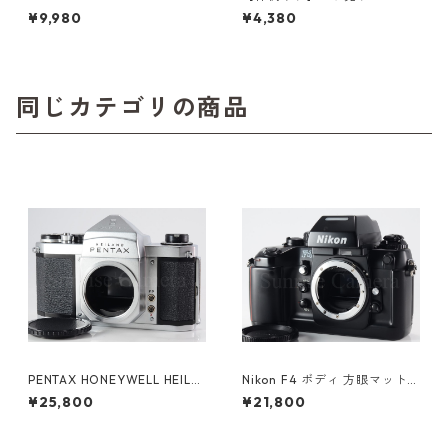
ド ポラロイド (61450)
PORTRA 400 カラーネガフィ
¥9,980
¥4,380
ルム 36枚撮り バラ売り コダ
ック (K015)
同じカテゴリの商品
PENTAX HONEYWELL HEILA
Nikon F4 ボディ 方眼マット
ND H2 ペンタックス (61376)
スクリーン（E） / マットスク
¥25,800
¥21,800
リーン（B）付 ニコン（6124
6）