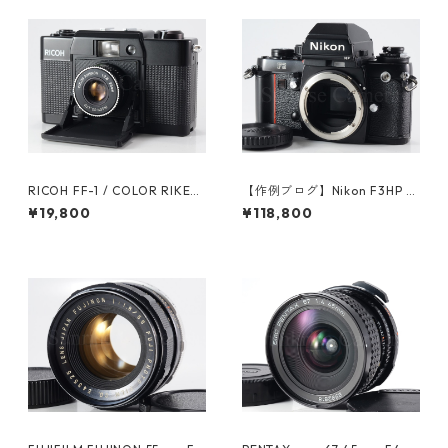
RICOH FF-1 / COLOR RIKEN
【作例ブログ】Nikon F3HP ボ
ON 35mm F2.8 リコー（6149
ディ 後期191万番台 ニコン（6
¥19,800
¥118,800
3）
1308）