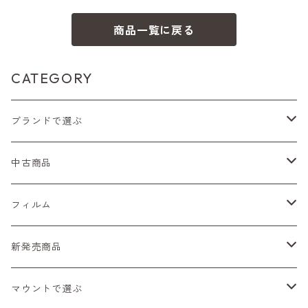
商品一覧に戻る
CATEGORY
ブランドで選ぶ
Nikon（ニコン）
中古商品
Sシリーズ
Canon（キヤノン）
フィルムカメラ
フィルム
Fシリーズ（一桁＋F100）
レンジファインダー（7、P）
一眼レフカメラ（マニュアルフォーカス）
PENTAX（ペンタックス）
デジタルカメラ
レンズ付きフィルム
新発売商品
Fシリーズ（FE、FM）
F-1
一眼レフカメラ（オートフォーカス）
SL、SP
一眼カメラ
CONTAX（コンタックス）
マニュアルレンズ
35mm（135）カラーネガ
フィルムカメラ
マウントで選ぶ