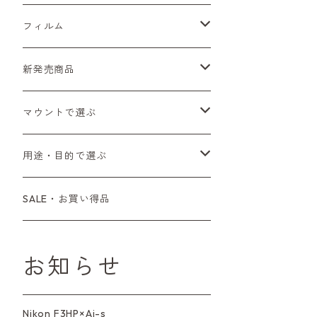
Sシリーズ
Canon（キヤノン）
フィルムカメラ
フィルム
Fシリーズ（一桁＋F100）
レンジファインダー（7、P）
一眼レフカメラ（マニュアルフォーカス）
PENTAX（ペンタックス）
デジタルカメラ
レンズ付きフィルム
新発売商品
Fシリーズ（FE、FM）
F-1
一眼レフカメラ（オートフォーカス）
SL、SP
一眼カメラ
CONTAX（コンタックス）
マニュアルレンズ
35mm（135）カラーネガ
フィルムカメラ
マウントで選ぶ
コンパクトカメラ
AE-1、A-1
レンジファインダーカメラ
K2、KX、KM
ミラーレスカメラ
G1、G2
一眼レンズ
MINOLTA（ミノルタ）
オートフォーカスレンズ
35mm（135）白黒ネガ
レンズ付きフィルム
M42
用途・目的で選ぶ
コンパクトカメラ
コンパクトカメラ（マニュアルフォーカ
LX、MX
デジタルカメラその他
Tシリーズ
レンジファインダーレンズ
コンパクト
一眼レンズ
OLYMPUS（オリンパス）
マウントアダプター
35mm（135）カラーリバーサル
アクセサリー・付属品
L39
初心者の方へもおすすめ！
SALE・お買い得品
ス）
L39マウントレンズ
6×7、67、645
一眼（C/Yマウント）
中判レンズ
CL、CLE
中判レンズ
TRIP35
FUJIFILM（フジフィルム）
アクセサリー
120mm（ブローニー）カラーネガ
F（ニコン）
少し難あり、でも使えます！
コンパクトカメラ（オートフォーカス）
お知らせ
M42単焦点レンズ
大判レンズ
α7、α9、X700
PENシリーズ
高級コンパクト
Konica（コニカ）
S（ニコン）
滅多にお目にかかれない激レア商
中判カメラ
品！
Nikon F3HP×Ai-s
レンズその他