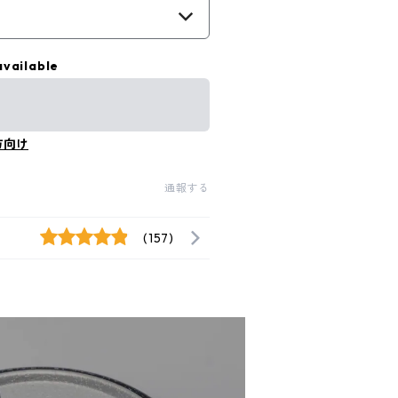
available
方向け
通報する
(157)