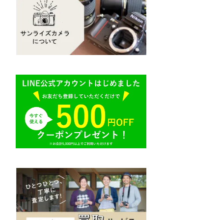
Mamiya（マミヤ）
R（ライカ）
M645,二眼レフ
Plaubel（プラウベル）
E（ソニー）
BRONICA（ブロニカ）
AR（コニカ）
SONY（ソニー）
O（その他）
SIGMA（シグマ）
Tokina（トキナー）
TAMRON（タムロン）