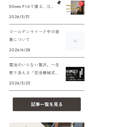
XAシリーズ
C35シリーズ
大判カメラ
Leica（ライカ）
FD（キヤノン）
50mm F1.4で撮る、江
プレゼント、贈答用にも！
戸東京たてもの園。ノ
2026/3/31
35DC、35SP
HEXAR
デジタルカメラ
バルナック
HASSELBLAD（ハッセルブラッ
EF（キヤノン）
スタルジーを切り取る
ド）
ゴールデンウイーク中の営
PEN F、FT
フィルムカメラその他
Mシリーズ
OM（オリンパス）
業について
500台シリーズ
Rollei（ローライ）
OM-1
2026/4/28
minilux
A（ミノルタ（ソニー））
35シリーズ
RICOH（リコー）
電池のいらない贅沢。一生
寄り添える「完全機械式」
MD（ミノルタ）
コンパクト
フィルムカメラの名機7選
Voigtlander（フォクトレンダー）
2026/3/23
K（ペンタックス）
BESSA
YASHICA（ヤシカ）
記事一覧を見る
CY（ヤシカコンタックス）
Carl Zeiss（カールツァイス）
M（ライカ）