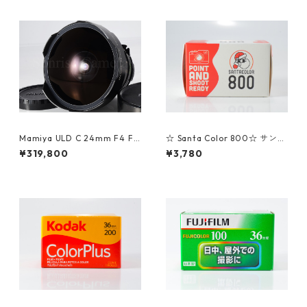
Mamiya ULD C 24mm F4 Fis
☆ Santa Color 800☆ サンタ
heye 645 マミヤ (61463)
カラーネガフィルム 36枚撮り
¥319,800
¥3,780
(K058)