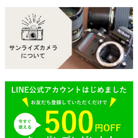
Carl Zeiss（カールツァイス）
CY（ヤシカコンタックス）
Mamiya（マミヤ）
M（ライカ）
M645,二眼レフ
Plaubel（プラウベル）
R（ライカ）
BRONICA（ブロニカ）
E（ソニー）
SONY（ソニー）
AR（コニカ）
SIGMA（シグマ）
O（その他）
Tokina（トキナー）