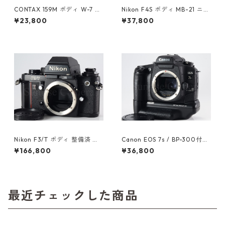
CONTAX 159M ボディ W-7 ワ
Nikon F4S ボディ MB-21 ニコ
インダー付 コンタックス（61
ン（61415）
¥23,800
¥37,800
025）
Nikon F3/T ボディ 整備済 ニ
Canon EOS 7s / BP-300付
コン (61056)
キヤノン (61243)
¥166,800
¥36,800
最近チェックした商品