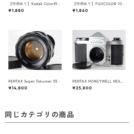
【作例あり】Kodak ColorPlu
【作例あり】FUJICOLOR 100
s 200 35mmカラーネガフィ
36枚撮り 35mmカラーネガフ
¥1,880
¥1,860
ルム 36枚撮り コダック (K01
ィルム 富士フイルム フジカラ
1)
ー (K005)
PENTAX Super Takumar 55m
PENTAX HONEYWELL HEILA
m F1.8 M42 ペンタックス (61
ND H2 ペンタックス (61376)
¥14,800
¥25,800
484)
同じカテゴリの商品