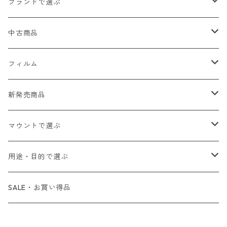
ブランドで選ぶ
Nikon（ニコン）
中古商品
Sシリーズ
Canon（キヤノン）
フィルムカメラ
フィルム
Fシリーズ（一桁＋F100）
レンジファインダー（7、P）
一眼レフカメラ（マニュアルフォーカス）
PENTAX（ペンタックス）
デジタルカメラ
レンズ付きフィルム
新発売商品
Fシリーズ（FE、FM）
F-1
一眼レフカメラ（オートフォーカス）
SL、SP
一眼カメラ
CONTAX（コンタックス）
マニュアルレンズ
35mm（135）カラーネガ
フィルムカメラ
マウントで選ぶ
コンパクトカメラ
AE-1、A-1
レンジファインダーカメラ
K2、KX、KM
ミラーレスカメラ
G1、G2
一眼レンズ
MINOLTA（ミノルタ）
オートフォーカスレンズ
35mm（135）白黒ネガ
レンズ付きフィルム
M42
用途・目的で選ぶ
コンパクトカメラ
コンパクトカメラ（マニュアルフォーカス）
LX、MX
デジタルカメラその他
Tシリーズ
レンジファインダーレンズ
コンパクト
一眼レンズ
OLYMPUS（オリンパス）
マウントアダプター
35mm（135）カラーリバーサル
アクセサリー・付属品
L39
初心者の方へもおすすめ！
SALE・お買い得品
L39マウントレンズ
コンパクトカメラ（オートフォーカス）
6×7、67、645
一眼（C/Yマウント）
中判レンズ
CL、CLE
中判レンズ
TRIP35
FUJIFILM（フジフィルム）
アクセサリー
120mm（ブローニー）カラーネガ
F（ニコン）
少し難あり、でも使えます！