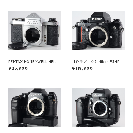
PENTAX HONEYWELL HEILA
【作例ブログ】Nikon F3HP ボ
ND H2 ペンタックス (61376)
ディ 後期191万番台 ニコン（6
¥25,800
¥118,800
1308）