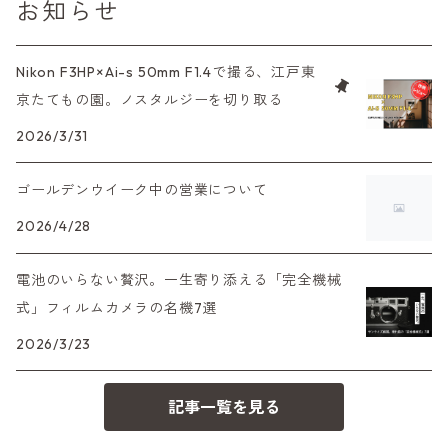
お知らせ
中判カメラ
M42単焦点レンズ
大判レンズ
α7、α9、X700
PENシリーズ
高級コンパクト
Konica（コニカ）
S（ニコン）
滅多にお目にかかれない激レア商品！
Nikon F3HP×Ai-s 50mm F1.4で撮る、江戸東
大判カメラ
レンズその他
XAシリーズ
京たてもの園。ノスタルジーを切り取る
C35シリーズ
Leica（ライカ）
FD（キヤノン）
プレゼント、贈答用にも！
デジタルカメラ
2026/3/31
35DC、35SP
HEXAR
バルナック
HASSELBLAD（ハッセルブラッド）
EF（キヤノン）
ゴールデンウイーク中の営業について
フィルムカメラその他
PEN F、FT
Mシリーズ
500台シリーズ
Rollei（ローライ）
OM（オリンパス）
2026/4/28
OM-1
minilux
電池のいらない贅沢。一生寄り添える「完全機械
35シリーズ
RICOH（リコー）
A（ミノルタ（ソニー））
式」フィルムカメラの名機7選
2026/3/23
コンパクト
Voigtlander（フォクトレンダー）
MD（ミノルタ）
記事一覧を見る
BESSA
YASHICA（ヤシカ）
K（ペンタックス）