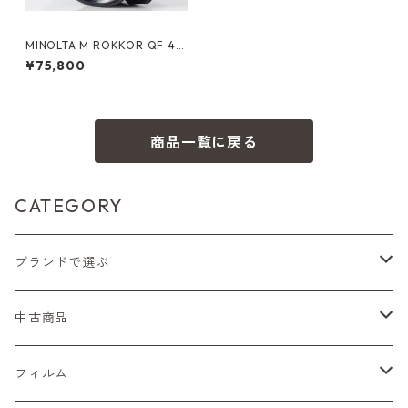
MINOLTA M ROKKOR QF 40
mm F2 整備済 ミノルタ (609
¥75,800
78)
商品一覧に戻る
CATEGORY
ブランドで選ぶ
Nikon（ニコン）
中古商品
Sシリーズ
Canon（キヤノン）
フィルムカメラ
フィルム