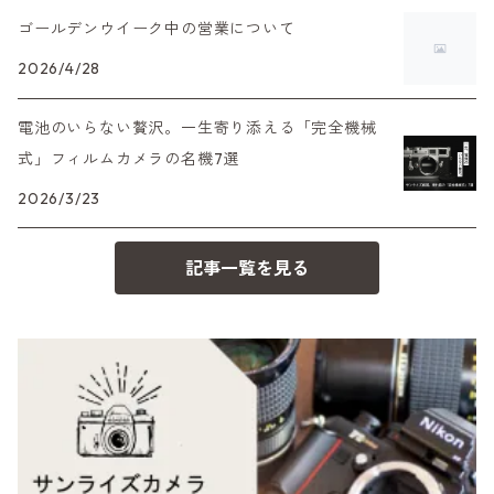
HASSELBLAD（ハッセルブラッド）
EF（キヤノン）
ゴールデンウイーク中の営業について
フィルムカメラその他
PEN F、FT
Mシリーズ
500台シリーズ
Rollei（ローライ）
OM（オリンパス）
2026/4/28
OM-1
minilux
電池のいらない贅沢。一生寄り添える「完全機械
35シリーズ
RICOH（リコー）
A（ミノルタ（ソニー））
式」フィルムカメラの名機7選
2026/3/23
コンパクト
Voigtlander（フォクトレンダー）
MD（ミノルタ）
記事一覧を見る
BESSA
YASHICA（ヤシカ）
K（ペンタックス）
Carl Zeiss（カールツァイス）
CY（ヤシカコンタックス）
Mamiya（マミヤ）
M（ライカ）
M645,二眼レフ
Plaubel（プラウベル）
R（ライカ）