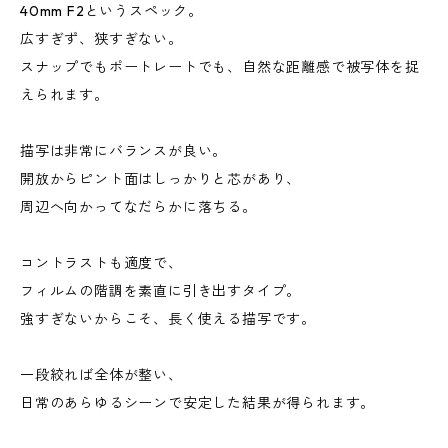
40mm F2というスペック。
広すぎず、狭すぎない。
スナップでもポートレートでも、自然な距離感で被写体を捉
えられます。
描写は非常にバランスが良い。
開放からピント面はしっかりと芯があり、
周辺へ向かってなだらかに落ちる。
コントラストも適度で、
フィルムの階調を素直に引き出すタイプ。
強すぎないからこそ、長く使える描写です。
一段絞れば全体が整い、
日常のあらゆるシーンで安定した結果が得られます。