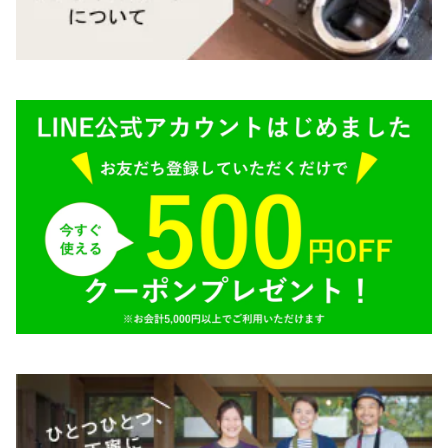
BRONICA（ブロニカ）
E（ソニー）
SONY（ソニー）
AR（コニカ）
SIGMA（シグマ）
O（その他）
Tokina（トキナー）
TAMRON（タムロン）
K&F（ケーアンドエフ）
その他