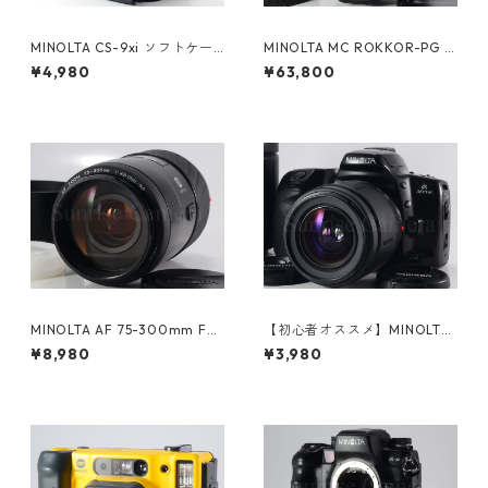
MINOLTA CS-9xi ソフトケー
MINOLTA MC ROKKOR-PG 5
ス ミノルタ (61278)
8mm F1.2 整備済ミノルタ（61
¥4,980
¥63,800
200）
MINOLTA AF 75-300mm F4.
【初心者オススメ】MINOLTA
5-5.6 Aマウント ミノルタ (611
α303Si / TAMRON AF 28-80
¥8,980
¥3,980
38)
mm, 80-210mm Wズームセ
ット ミノルタ (61134)