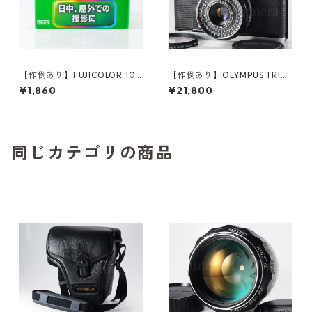
【作例あり】FUJICOLOR 100
【作例あり】OLYMPUS TRIP3
36枚撮り 35mmカラーネガフ
5 / D.Zuiko 40mm F2.8 オー
¥1,860
¥21,800
ィルム 富士フイルム フジカラ
バーホール済み オリンパス フ
ー (K005)
ィルムカメラ (60312)
同じカテゴリの商品