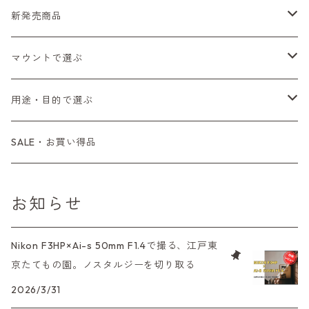
Fシリーズ（一桁＋F100）
レンジファインダー（7、P）
一眼レフカメラ（マニュアルフォーカス）
PENTAX（ペンタックス）
デジタルカメラ
レンズ付きフィルム
新発売商品
Fシリーズ（FE、FM）
F-1
一眼レフカメラ（オートフォーカス）
SL、SP
一眼カメラ
CONTAX（コンタックス）
マニュアルレンズ
35mm（135）カラーネガ
フィルムカメラ
マウントで選ぶ
コンパクトカメラ
AE-1、A-1
レンジファインダーカメラ
K2、KX、KM
ミラーレスカメラ
G1、G2
一眼レンズ
MINOLTA（ミノルタ）
オートフォーカスレンズ
35mm（135）白黒ネガ
レンズ付きフィルム
M42
用途・目的で選ぶ
コンパクトカメラ
コンパクトカメラ（マニュアルフォーカス）
LX、MX
デジタルカメラその他
Tシリーズ
レンジファインダーレンズ
コンパクト
一眼レンズ
OLYMPUS（オリンパス）
マウントアダプター
35mm（135）カラーリバーサル
アクセサリー・付属品
L39
初心者の方へもおすすめ！
SALE・お買い得品
L39マウントレンズ
コンパクトカメラ（オートフォーカス）
6×7、67、645
一眼（C/Yマウント）
中判レンズ
CL、CLE
中判レンズ
TRIP35
FUJIFILM（フジフィルム）
アクセサリー
120mm（ブローニー）カラーネガ
F（ニコン）
少し難あり、でも使えます！
お知らせ
中判カメラ
M42単焦点レンズ
大判レンズ
α7、α9、X700
PENシリーズ
高級コンパクト
Konica（コニカ）
S（ニコン）
滅多にお目にかかれない激レア商品！
Nikon F3HP×Ai-s 50mm F1.4で撮る、江戸東
大判カメラ
レンズその他
XAシリーズ
京たてもの園。ノスタルジーを切り取る
C35シリーズ
Leica（ライカ）
FD（キヤノン）
プレゼント、贈答用にも！
デジタルカメラ
2026/3/31
35DC、35SP
HEXAR
バルナック