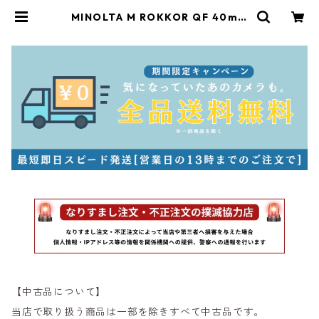
MINOLTA M ROKKOR QF 40mm
F2 整備済 ミノルタ (60978) | サン
ライズカメラ フィルムカメラとオー
ルドレンズ専門店
【中古品について】
当店で取り扱う商品は一部を除きすべて中古品です。