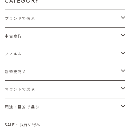
CATEGORY
ブランドで選ぶ
Nikon（ニコン）
中古商品
Sシリーズ
Canon（キヤノン）
フィルムカメラ
フィルム
Fシリーズ（一桁＋F100）
レンジファインダー（7、P）
一眼レフカメラ（マニュアルフォーカス）
PENTAX（ペンタックス）
デジタルカメラ
レンズ付きフィルム
新発売商品
Fシリーズ（FE、FM）
F-1
一眼レフカメラ（オートフォーカス）
SL、SP
一眼カメラ
CONTAX（コンタックス）
マニュアルレンズ
35mm（135）カラーネガ
フィルムカメラ
マウントで選ぶ
コンパクトカメラ
AE-1、A-1
レンジファインダーカメラ
K2、KX、KM
ミラーレスカメラ
G1、G2
一眼レンズ
MINOLTA（ミノルタ）
オートフォーカスレンズ
35mm（135）白黒ネガ
レンズ付きフィルム
M42
用途・目的で選ぶ
コンパクトカメラ
コンパクトカメラ（マニュアルフォーカス）
LX、MX
デジタルカメラその他
Tシリーズ
レンジファインダーレンズ
コンパクト
一眼レンズ
OLYMPUS（オリンパス）
マウントアダプター
35mm（135）カラーリバーサル
アクセサリー・付属品
L39
初心者の方へもおすすめ！
SALE・お買い得品