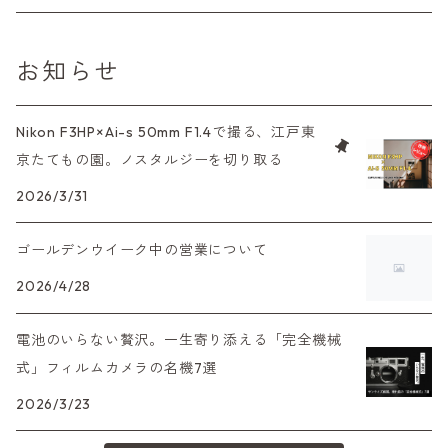
L39マウントレンズ
コンパクトカメラ（オートフォーカス）
6×7、67、645
一眼（C/Yマウント）
中判レンズ
CL、CLE
中判レンズ
TRIP35
FUJIFILM（フジフィルム）
アクセサリー
120mm（ブローニー）カラーネガ
F（ニコン）
少し難あり、でも使えます！
お知らせ
中判カメラ
M42単焦点レンズ
大判レンズ
α7、α9、X700
PENシリーズ
高級コンパクト
Konica（コニカ）
S（ニコン）
滅多にお目にかかれない激レア商品！
Nikon F3HP×Ai-s 50mm F1.4で撮る、江戸東
大判カメラ
レンズその他
XAシリーズ
京たてもの園。ノスタルジーを切り取る
C35シリーズ
Leica（ライカ）
FD（キヤノン）
プレゼント、贈答用にも！
デジタルカメラ
2026/3/31
35DC、35SP
HEXAR
バルナック
HASSELBLAD（ハッセルブラッド）
EF（キヤノン）
ゴールデンウイーク中の営業について
フィルムカメラその他
PEN F、FT
Mシリーズ
500台シリーズ
Rollei（ローライ）
OM（オリンパス）
2026/4/28
OM-1
minilux
電池のいらない贅沢。一生寄り添える「完全機械
35シリーズ
RICOH（リコー）
A（ミノルタ（ソニー））
式」フィルムカメラの名機7選
2026/3/23
コンパクト
Voigtlander（フォクトレンダー）
MD（ミノルタ）