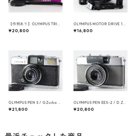
【作例あり】OLYMPUS TRIP3
OLYMPUS MOTOR DRIVE 1
5 / D.Zuiko 40mm F2.8 整備
バッテリーホルダー シンクロ
¥20,800
¥16,800
済 ネガフィルム付 オリンパス
ケーブル (61473)
フィルムカメラ (61176)
OLYMPUS PEN S / G.Zuiko 3c
OLYMPUS PEN EES-2 / D.Zui
m F2.8 オーバーホール済 オリ
ko 30mm F2.8 オーバーホー
¥21,800
¥20,800
ンパス (60341)
ル済 オリンパス (60826)