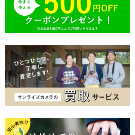
Tokina（トキナー）
TAMRON（タムロン）
K&F（ケーアンドエフ）
その他