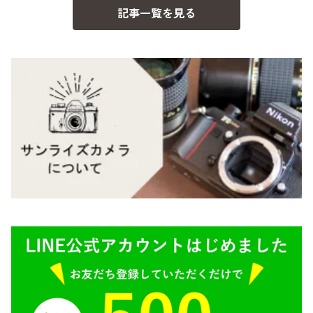
記事一覧を見る
BESSA
YASHICA（ヤシカ）
K（ペンタックス）
Carl Zeiss（カールツァイス）
CY（ヤシカコンタックス）
Mamiya（マミヤ）
M（ライカ）
M645,二眼レフ
Plaubel（プラウベル）
R（ライカ）
BRONICA（ブロニカ）
E（ソニー）
SONY（ソニー）
AR（コニカ）
SIGMA（シグマ）
O（その他）