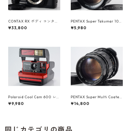
CONTAX RX ボディ コンタッ
PENTAX Super Takumar 105
クス（61072）
mm F2.8 M42 ペンタックス
¥33,800
¥5,980
(61335)
Polaroid Cool Cam 600 レッ
PENTAX Super Multi Coated
ド ポラロイド (61450)
TAKUMAR 6×7 150mm F2.8
¥9,980
¥14,800
ペンタックス (61365)
同じカテゴリの商品