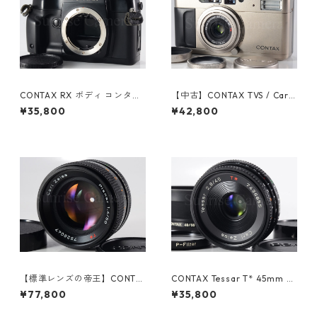
CONTAX RX ボディ コンタッ
【中古】CONTAX TVS / Carl
クス（61244）
Zeiss Vario Sonnar T* 28-56
¥35,800
¥42,800
mm F3.5-5.6 コンタックス (6
1027)
【標準レンズの帝王】CONTA
CONTAX Tessar T* 45mm F
X Carl Zeiss Planar T* 50m
2.8 / Pフィルター、フード付
¥77,800
¥35,800
m F1.4 MMJ コンタックス (61
コンタックス (61245)
060)