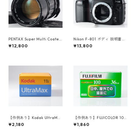
PENTAX Super Multi Coated
Nikon F-801 ボディ 説明書付
TAKUMAR 6×7 200mm F4
ニコン（61270）
¥12,800
¥13,800
ペンタックス (61363)
【作例あり】Kodak UltraMax
【作例あり】FUJICOLOR 100
400 36枚撮り カラーネガ35
36枚撮り 35mmカラーネガフ
¥2,180
¥1,860
mmフィルム コダック (K02
ィルム 富士フイルム フジカラ
4)
ー (K005)