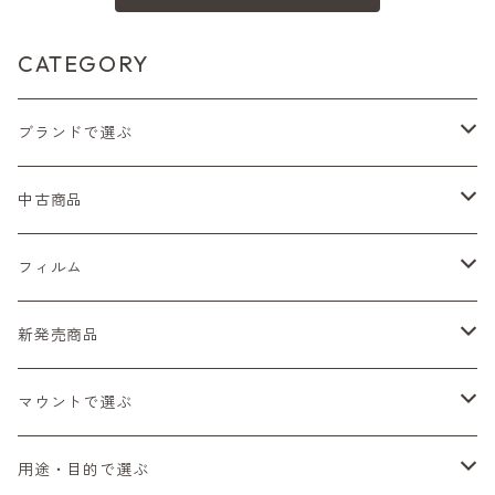
CATEGORY
ブランドで選ぶ
Nikon（ニコン）
中古商品
Sシリーズ
Canon（キヤノン）
フィルムカメラ
フィルム
Fシリーズ（一桁＋F100）
レンジファインダー（7、P）
一眼レフカメラ（マニュアルフォーカス）
PENTAX（ペンタックス）
デジタルカメラ
レンズ付きフィルム
新発売商品
Fシリーズ（FE、FM）
F-1
一眼レフカメラ（オートフォーカス）
SL、SP
一眼カメラ
CONTAX（コンタックス）
マニュアルレンズ
35mm（135）カラーネガ
フィルムカメラ
マウントで選ぶ
コンパクトカメラ
AE-1、A-1
レンジファインダーカメラ
K2、KX、KM
ミラーレスカメラ
G1、G2
一眼レンズ
MINOLTA（ミノルタ）
オートフォーカスレンズ
35mm（135）白黒ネガ
レンズ付きフィルム
M42
用途・目的で選ぶ