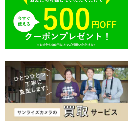
Tokina（トキナー）
TAMRON（タムロン）
K&F（ケーアンドエフ）
その他