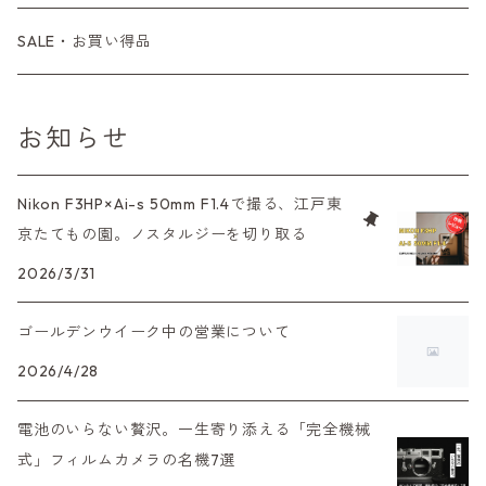
コンパクトカメラ
コンパクトカメラ（マニュアルフォーカス）
LX、MX
デジタルカメラその他
Tシリーズ
レンジファインダーレンズ
コンパクト
一眼レンズ
OLYMPUS（オリンパス）
マウントアダプター
35mm（135）カラーリバーサル
アクセサリー・付属品
L39
初心者の方へもおすすめ！
SALE・お買い得品
L39マウントレンズ
コンパクトカメラ（オートフォーカス）
6×7、67、645
一眼（C/Yマウント）
中判レンズ
CL、CLE
中判レンズ
TRIP35
FUJIFILM（フジフィルム）
アクセサリー
120mm（ブローニー）カラーネガ
F（ニコン）
少し難あり、でも使えます！
お知らせ
中判カメラ
M42単焦点レンズ
大判レンズ
α7、α9、X700
PENシリーズ
高級コンパクト
Konica（コニカ）
S（ニコン）
滅多にお目にかかれない激レア商品！
Nikon F3HP×Ai-s 50mm F1.4で撮る、江戸東
大判カメラ
レンズその他
XAシリーズ
京たてもの園。ノスタルジーを切り取る
C35シリーズ
Leica（ライカ）
FD（キヤノン）
プレゼント、贈答用にも！
デジタルカメラ
2026/3/31
35DC、35SP
HEXAR
バルナック
HASSELBLAD（ハッセルブラッド）
EF（キヤノン）
ゴールデンウイーク中の営業について
フィルムカメラその他
PEN F、FT
Mシリーズ
500台シリーズ
Rollei（ローライ）
OM（オリンパス）
2026/4/28
OM-1
minilux
電池のいらない贅沢。一生寄り添える「完全機械
35シリーズ
RICOH（リコー）
A（ミノルタ（ソニー））
式」フィルムカメラの名機7選