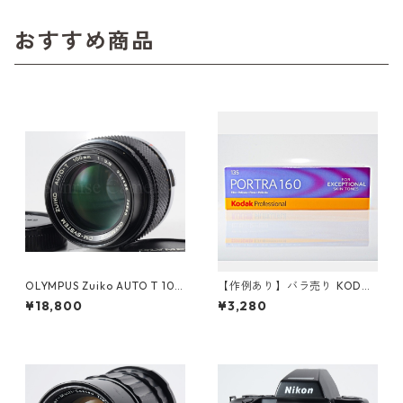
おすすめ商品
OLYMPUS Zuiko AUTO T 100
【作例あり】バラ売り KODAK
mm F2.8 整備済 オリンパス
PORTRA 160 カラーネガ35m
¥18,800
¥3,280
（60909）
mフィルム 36枚撮り コダック
(K014)