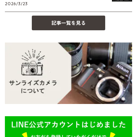
2026/3/23
コンパクト
Voigtlander（フォクトレンダー）
MD（ミノルタ）
記事一覧を見る
BESSA
YASHICA（ヤシカ）
K（ペンタックス）
Carl Zeiss（カールツァイス）
CY（ヤシカコンタックス）
Mamiya（マミヤ）
M（ライカ）
M645,二眼レフ
Plaubel（プラウベル）
R（ライカ）
BRONICA（ブロニカ）
E（ソニー）
SONY（ソニー）
AR（コニカ）
SIGMA（シグマ）
O（その他）