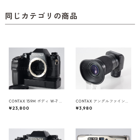
同じカテゴリの商品
CONTAX 159M ボディ W-7 ワ
CONTAX アングルファインダ
インダー付 コンタックス（61
ー コンタックス (61281)
¥23,800
¥3,980
025）