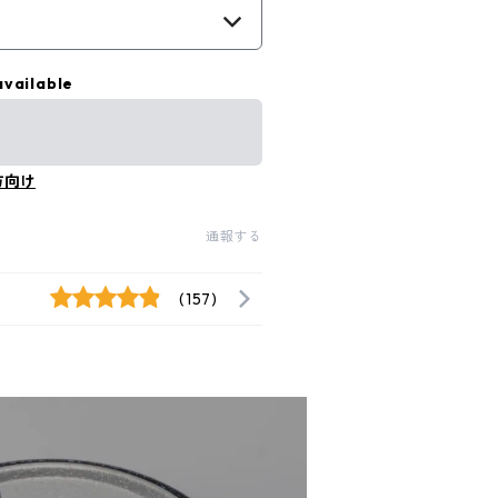
available
方向け
通報する
(157)