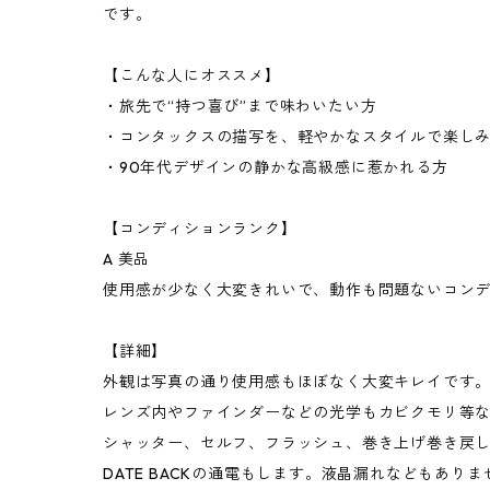
です。
【こんな人にオススメ】
・旅先で“持つ喜び”まで味わいたい方
・コンタックスの描写を、軽やかなスタイルで楽し
・90年代デザインの静かな高級感に惹かれる方
【コンディションランク】
A 美品
使用感が少なく大変きれいで、動作も問題ないコン
【詳細】
外観は写真の通り使用感もほぼなく大変キレイです
レンズ内やファインダーなどの光学もカビクモリ等
シャッター、セルフ、フラッシュ、巻き上げ巻き戻
DATE BACKの通電もします。液晶漏れなどもありま