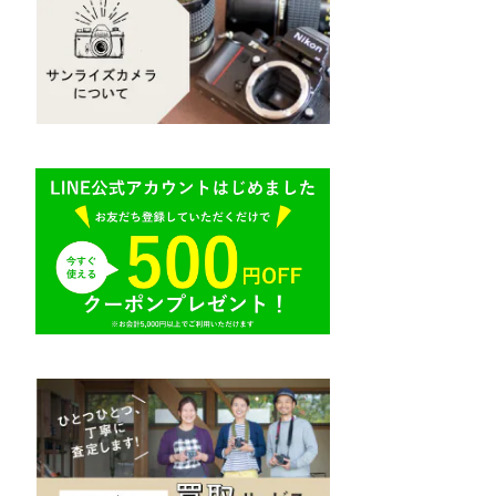
Mamiya（マミヤ）
R（ライカ）
M645,二眼レフ
Plaubel（プラウベル）
E（ソニー）
BRONICA（ブロニカ）
AR（コニカ）
SONY（ソニー）
O（その他）
SIGMA（シグマ）
Tokina（トキナー）
TAMRON（タムロン）