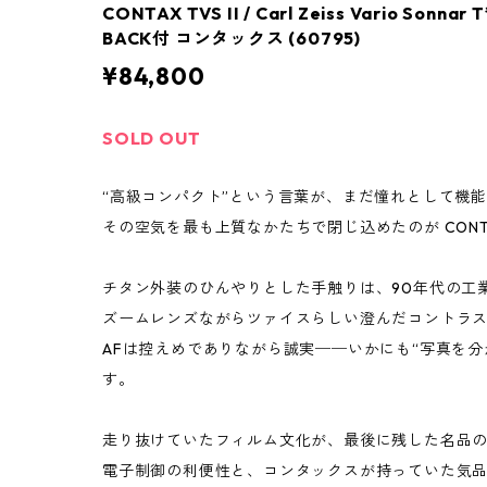
CONTAX TVS II / Carl Zeiss Vario Sonnar
BACK付 コンタックス (60795)
¥84,800
SOLD OUT
“高級コンパクト”という言葉が、まだ憧れとして機
その空気を最も上質なかたちで閉じ込めたのが CONTAX 
チタン外装のひんやりとした手触りは、90年代の工
ズームレンズながらツァイスらしい澄んだコントラ
AFは控えめでありながら誠実──いかにも“写真を分
す。
走り抜けていたフィルム文化が、最後に残した名品
電子制御の利便性と、コンタックスが持っていた気