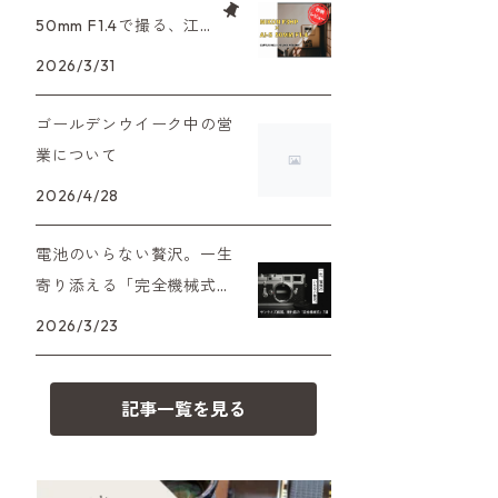
XAシリーズ
C35シリーズ
大判カメラ
Leica（ライカ）
FD（キヤノン）
50mm F1.4で撮る、江
プレゼント、贈答用にも！
戸東京たてもの園。ノ
2026/3/31
35DC、35SP
HEXAR
デジタルカメラ
バルナック
HASSELBLAD（ハッセルブラッ
EF（キヤノン）
スタルジーを切り取る
ド）
ゴールデンウイーク中の営
PEN F、FT
フィルムカメラその他
Mシリーズ
OM（オリンパス）
業について
500台シリーズ
Rollei（ローライ）
OM-1
2026/4/28
minilux
A（ミノルタ（ソニー））
35シリーズ
RICOH（リコー）
電池のいらない贅沢。一生
寄り添える「完全機械式」
MD（ミノルタ）
コンパクト
フィルムカメラの名機7選
Voigtlander（フォクトレンダー）
2026/3/23
K（ペンタックス）
BESSA
YASHICA（ヤシカ）
記事一覧を見る
CY（ヤシカコンタックス）
Carl Zeiss（カールツァイス）
M（ライカ）