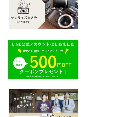
Mamiya（マミヤ）
R（ライカ）
M645,二眼レフ
Plaubel（プラウベル）
E（ソニー）
BRONICA（ブロニカ）
AR（コニカ）
SONY（ソニー）
O（その他）
SIGMA（シグマ）
Tokina（トキナー）
TAMRON（タムロン）