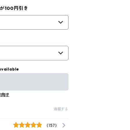
が100円引き
available
方向け
通報する
(157)