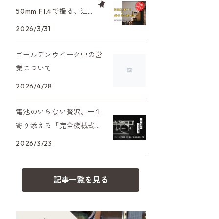
XAシリーズ
C35シリーズ
大判カメラ
Leica（ライカ）
FD（キヤノン）
50mm F1.4で撮る、江
プレゼント、贈答用にも！
戸東京たてもの園。ノ
2026/3/31
35DC、35SP
HEXAR
デジタルカメラ
バルナック
HASSELBLAD（ハッセルブラッ
EF（キヤノン）
スタルジーを切り取る
ド）
ゴールデンウイーク中の営
PEN F、FT
フィルムカメラその他
Mシリーズ
OM（オリンパス）
業について
500台シリーズ
Rollei（ローライ）
OM-1
2026/4/28
minilux
A（ミノルタ（ソニー））
35シリーズ
RICOH（リコー）
電池のいらない贅沢。一生
寄り添える「完全機械式」
MD（ミノルタ）
コンパクト
フィルムカメラの名機7選
Voigtlander（フォクトレンダー）
2026/3/23
K（ペンタックス）
BESSA
YASHICA（ヤシカ）
記事一覧を見る
CY（ヤシカコンタックス）
Carl Zeiss（カールツァイス）
M（ライカ）