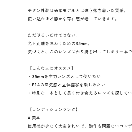
チタン外装は通常モデルとは違う落ち着いた質感。
使い込むほど静かな存在感が増していきます。
ただ明るいだけではない。
光と距離を味わうための35mm。
気づくと、このレンズばかり持ち出してしまう一本
【こんな人にオススメ】
・35mmを主力レンズとして使いたい
・F1.4の空気感と立体描写を楽しみたい
・特別な一本として長く付き合えるレンズを探して
【コンディションランク】
A 美品
使用感が少なく大変きれいで、動作も問題ないコン