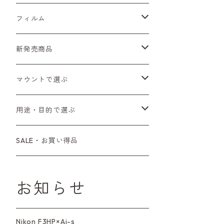
Sシリーズ
Canon（キヤノン）
フィルムカメラ
フィルム
Fシリーズ（一桁＋F100）
レンジファインダー（7、P）
一眼レフカメラ（マニュアルフォーカス）
PENTAX（ペンタックス）
デジタルカメラ
レンズ付きフィルム
新発売商品
Fシリーズ（FE、FM）
F-1
一眼レフカメラ（オートフォーカス）
SL、SP
一眼カメラ
CONTAX（コンタックス）
マニュアルレンズ
35mm（135）カラーネガ
フィルムカメラ
マウントで選ぶ
コンパクトカメラ
AE-1、A-1
レンジファインダーカメラ
K2、KX、KM
ミラーレスカメラ
G1、G2
一眼レンズ
MINOLTA（ミノルタ）
オートフォーカスレンズ
35mm（135）白黒ネガ
レンズ付きフィルム
M42
用途・目的で選ぶ
コンパクトカメラ
コンパクトカメラ（マニュアルフォーカ
LX、MX
デジタルカメラその他
Tシリーズ
レンジファインダーレンズ
コンパクト
一眼レンズ
OLYMPUS（オリンパス）
マウントアダプター
35mm（135）カラーリバーサル
アクセサリー・付属品
L39
初心者の方へもおすすめ！
SALE・お買い得品
ス）
L39マウントレンズ
6×7、67、645
一眼（C/Yマウント）
中判レンズ
CL、CLE
中判レンズ
TRIP35
FUJIFILM（フジフィルム）
アクセサリー
120mm（ブローニー）カラーネガ
F（ニコン）
少し難あり、でも使えます！
コンパクトカメラ（オートフォーカス）
お知らせ
M42単焦点レンズ
大判レンズ
α7、α9、X700
PENシリーズ
高級コンパクト
Konica（コニカ）
S（ニコン）
滅多にお目にかかれない激レア商
中判カメラ
品！
Nikon F3HP×Ai-s
レンズその他