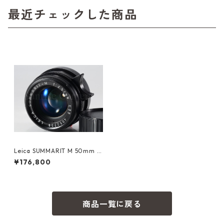
最近チェックした商品
Leica SUMMARIT M 50mm F
2.5 E39 6bit 6ビット ライカ
¥176,800
（60738）
商品一覧に戻る