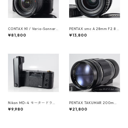
CONTAX N1 / Vario-Sonnar
PENTAX smc A 28mm F2.8 K
24-85mm F3.5-4.5 コンタッ
マウント ペンタックス (6149
¥81,800
¥13,800
クス (61606)
0)
Nikon MD-4 モータードライ
PENTAX TAKUMAR 200mm
ブ ニコン (61418)
F3.5 M42 ペンタックス (6133
¥9,980
¥21,800
0)