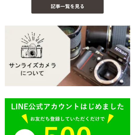
記事一覧を見る
BESSA
YASHICA（ヤシカ）
K（ペンタックス）
Carl Zeiss（カールツァイス）
CY（ヤシカコンタックス）
Mamiya（マミヤ）
M（ライカ）
M645,二眼レフ
Plaubel（プラウベル）
R（ライカ）
BRONICA（ブロニカ）
E（ソニー）
SONY（ソニー）
AR（コニカ）
SIGMA（シグマ）
O（その他）