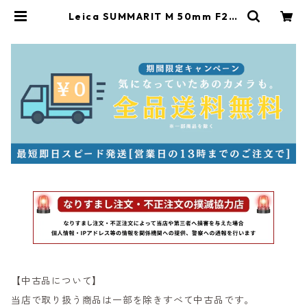
Leica SUMMARIT M 50mm F2.5
E39 6bit 6ビット ライカ（6073
8） | サンライズカメラ フィルムカ
メラとオールドレンズ専門店
【中古品について】
当店で取り扱う商品は一部を除きすべて中古品です。