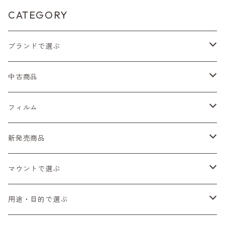
CATEGORY
ブランドで選ぶ
Nikon（ニコン）
中古商品
Sシリーズ
Canon（キヤノン）
フィルムカメラ
フィルム
Fシリーズ（一桁＋F100）
レンジファインダー（7、P）
一眼レフカメラ（マニュアルフォーカス）
PENTAX（ペンタックス）
デジタルカメラ
レンズ付きフィルム
新発売商品
Fシリーズ（FE、FM）
F-1
一眼レフカメラ（オートフォーカス）
SL、SP
一眼カメラ
CONTAX（コンタックス）
マニュアルレンズ
35mm（135）カラーネガ
フィルムカメラ
マウントで選ぶ
コンパクトカメラ
AE-1、A-1
レンジファインダーカメラ
K2、KX、KM
ミラーレスカメラ
G1、G2
一眼レンズ
MINOLTA（ミノルタ）
オートフォーカスレンズ
35mm（135）白黒ネガ
レンズ付きフィルム
M42
用途・目的で選ぶ
コンパクトカメラ
コンパクトカメラ（マニュアルフォーカス）
LX、MX
デジタルカメラその他