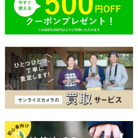
Tokina（トキナー）
TAMRON（タムロン）
K&F（ケーアンドエフ）
その他