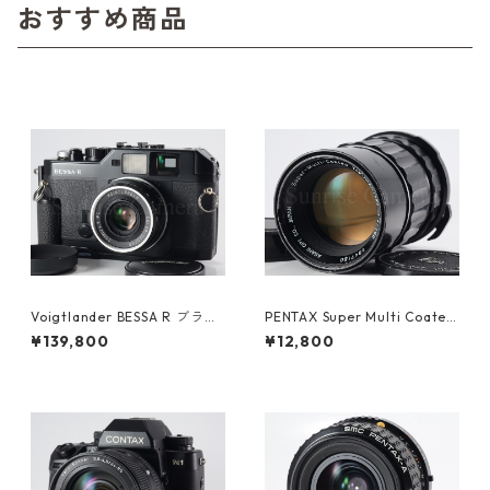
おすすめ商品
Voigtlander BESSA R ブラッ
PENTAX Super Multi Coated
ク /Color skopar 35mm F2.5
TAKUMAR 6×7 200mm F4
¥139,800
¥12,800
MC サイドグリップ付 フォク
ペンタックス (61363)
トレンダー (23623)