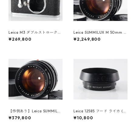
Leica M3 ダブルストローク
Leica SUMMILUX M 50mm F
ボディ 整備済 ライカ (60912)
1.4 ブラックペイント 初代 ラ
¥269,800
¥2,249,800
イカ (61465)
【作例あり】Leica SUMMILU
Leica 12585 フード ライカ (2
X M 50mm F1.4 第2世代 元箱
3616)
¥379,800
¥10,800
ライカ フィルムカメラ用レン
ズ (23618)