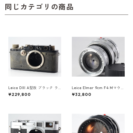
同じカテゴリの商品
Leica DIII A型改 ブラック ラ
Leica Elmar 9cm F4 Mマウン
イカ (61478)
ト 沈胴 整備済 ライカ エルマ
¥229,800
¥32,800
ー（60663）