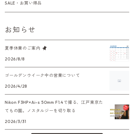
Tシリーズ
レンジファインダーレンズ
コンパクト
一眼レンズ
OLYMPUS（オリンパス）
マウントアダプター
35mm（135）カラーリバーサル
アクセサリー・付属品
L39
初心者の方へもおすすめ！
SALE・お買い得品
L39マウントレンズ
コンパクトカメラ（オートフォーカス）
6×7、67、645
一眼（C/Yマウント）
中判レンズ
CL、CLE
中判レンズ
TRIP35
FUJIFILM（フジフィルム）
アクセサリー
120mm（ブローニー）カラーネガ
F（ニコン）
少し難あり、でも使えます！
お知らせ
中判カメラ
M42単焦点レンズ
大判レンズ
α7、α9、X700
PENシリーズ
高級コンパクト
Konica（コニカ）
S（ニコン）
滅多にお目にかかれない激レア商品！
夏季休業のご案内
大判カメラ
レンズその他
XAシリーズ
C35シリーズ
Leica（ライカ）
FD（キヤノン）
プレゼント、贈答用にも！
2026/8/8
デジタルカメラ
35DC、35SP
HEXAR
バルナック
ゴールデンウイーク中の営業について
HASSELBLAD（ハッセルブラッド）
EF（キヤノン）
フィルムカメラその他
2026/4/28
PEN F、FT
Mシリーズ
500台シリーズ
Rollei（ローライ）
OM（オリンパス）
Nikon F3HP×Ai-s 50mm F1.4で撮る、江戸東京た
OM-1
minilux
てもの園。ノスタルジーを切り取る
35シリーズ
RICOH（リコー）
A（ミノルタ（ソニー））
2026/3/31
コンパクト
Voigtlander（フォクトレンダー）
MD（ミノルタ）