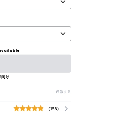
available
方向け
通報する
(158)