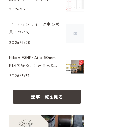
XAシリーズ
C35シリーズ
大判カメラ
Leica（ライカ）
FD（キヤノン）
2026/8/8
プレゼント、贈答用にも！
35DC、35SP
HEXAR
デジタルカメラ
バルナック
HASSELBLAD（ハッセルブラッ
EF（キヤノン）
ゴールデンウイーク中の営
ド）
業について
PEN F、FT
フィルムカメラその他
Mシリーズ
OM（オリンパス）
2026/4/28
500台シリーズ
Rollei（ローライ）
OM-1
minilux
A（ミノルタ（ソニー））
Nikon F3HP×Ai-s 50mm
35シリーズ
RICOH（リコー）
F1.4で撮る、江戸東京たて
MD（ミノルタ）
もの園。ノスタルジーを切
2026/3/31
コンパクト
Voigtlander（フォクトレンダー）
り取る
K（ペンタックス）
記事一覧を見る
BESSA
YASHICA（ヤシカ）
CY（ヤシカコンタックス）
Carl Zeiss（カールツァイス）
M（ライカ）