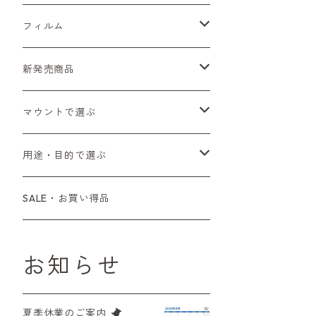
Sシリーズ
Canon（キヤノン）
フィルムカメラ
フィルム
Fシリーズ（一桁＋F100）
レンジファインダー（7、P）
一眼レフカメラ（マニュアルフォーカス）
PENTAX（ペンタックス）
デジタルカメラ
レンズ付きフィルム
新発売商品
Fシリーズ（FE、FM）
F-1
一眼レフカメラ（オートフォーカス）
SL、SP
一眼カメラ
CONTAX（コンタックス）
マニュアルレンズ
35mm（135）カラーネガ
フィルムカメラ
マウントで選ぶ
コンパクトカメラ
AE-1、A-1
レンジファインダーカメラ
K2、KX、KM
ミラーレスカメラ
G1、G2
一眼レンズ
MINOLTA（ミノルタ）
オートフォーカスレンズ
35mm（135）白黒ネガ
レンズ付きフィルム
M42
用途・目的で選ぶ
コンパクトカメラ
コンパクトカメラ（マニュアルフォーカ
LX、MX
デジタルカメラその他
Tシリーズ
レンジファインダーレンズ
コンパクト
一眼レンズ
OLYMPUS（オリンパス）
マウントアダプター
35mm（135）カラーリバーサル
アクセサリー・付属品
L39
初心者の方へもおすすめ！
SALE・お買い得品
ス）
L39マウントレンズ
6×7、67、645
一眼（C/Yマウント）
中判レンズ
CL、CLE
中判レンズ
TRIP35
FUJIFILM（フジフィルム）
アクセサリー
120mm（ブローニー）カラーネガ
F（ニコン）
少し難あり、でも使えます！
コンパクトカメラ（オートフォーカス）
お知らせ
M42単焦点レンズ
大判レンズ
α7、α9、X700
PENシリーズ
高級コンパクト
Konica（コニカ）
S（ニコン）
滅多にお目にかかれない激レア商
中判カメラ
品！
夏季休業のご案内
レンズその他