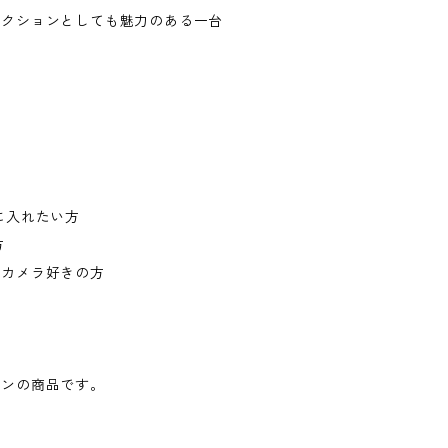
レクションとしても魅力のある一台
に入れたい方
方
るカメラ好きの方
ョンの商品です。