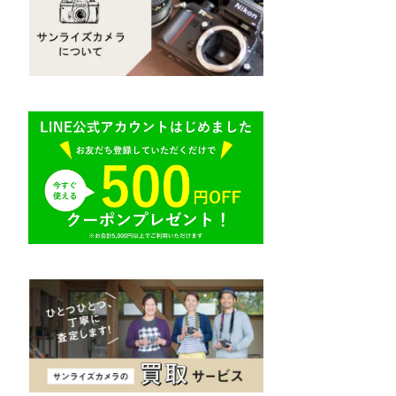
Mamiya（マミヤ）
R（ライカ）
M645,二眼レフ
Plaubel（プラウベル）
E（ソニー）
BRONICA（ブロニカ）
AR（コニカ）
SONY（ソニー）
O（その他）
SIGMA（シグマ）
Tokina（トキナー）
TAMRON（タムロン）