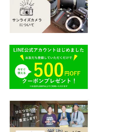
Mamiya（マミヤ）
R（ライカ）
M645,二眼レフ
Plaubel（プラウベル）
E（ソニー）
BRONICA（ブロニカ）
AR（コニカ）
SONY（ソニー）
O（その他）
SIGMA（シグマ）
Tokina（トキナー）
TAMRON（タムロン）