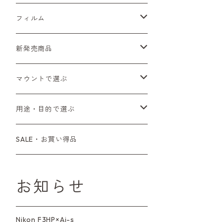
Sシリーズ
Canon（キヤノン）
フィルムカメラ
フィルム
Fシリーズ（一桁＋F100）
レンジファインダー（7、P）
一眼レフカメラ（マニュアルフォーカス）
PENTAX（ペンタックス）
デジタルカメラ
レンズ付きフィルム
新発売商品
Fシリーズ（FE、FM）
F-1
一眼レフカメラ（オートフォーカス）
SL、SP
一眼カメラ
CONTAX（コンタックス）
マニュアルレンズ
35mm（135）カラーネガ
フィルムカメラ
マウントで選ぶ
コンパクトカメラ
AE-1、A-1
レンジファインダーカメラ
K2、KX、KM
ミラーレスカメラ
G1、G2
一眼レンズ
MINOLTA（ミノルタ）
オートフォーカスレンズ
35mm（135）白黒ネガ
レンズ付きフィルム
M42
用途・目的で選ぶ
コンパクトカメラ
コンパクトカメラ（マニュアルフォーカ
LX、MX
デジタルカメラその他
Tシリーズ
レンジファインダーレンズ
コンパクト
一眼レンズ
OLYMPUS（オリンパス）
マウントアダプター
35mm（135）カラーリバーサル
アクセサリー・付属品
L39
初心者の方へもおすすめ！
SALE・お買い得品
ス）
L39マウントレンズ
6×7、67、645
一眼（C/Yマウント）
中判レンズ
CL、CLE
中判レンズ
TRIP35
FUJIFILM（フジフィルム）
アクセサリー
120mm（ブローニー）カラーネガ
F（ニコン）
少し難あり、でも使えます！
コンパクトカメラ（オートフォーカス）
お知らせ
M42単焦点レンズ
大判レンズ
α7、α9、X700
PENシリーズ
高級コンパクト
Konica（コニカ）
S（ニコン）
滅多にお目にかかれない激レア商
中判カメラ
品！
Nikon F3HP×Ai-s
レンズその他