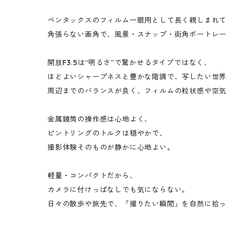
ペンタックスのフィルム一眼用として長く親しまれ
角張らない画角で、風景・スナップ・街角ポートレ
開放F3.5は“明るさ”で驚かせるタイプではなく、
ほどよいシャープネスと豊かな階調で、写したい世
周辺までのバランスが良く、フィルムの粒状感や空
金属鏡筒の操作感は心地よく、
ピントリングのトルクは穏やかで、
撮影体験そのものが静かに心地よい。
軽量・コンパクトだから、
カメラに付けっぱなしでも気にならない。
日々の散歩や旅先で、「撮りたい瞬間」を自然に拾