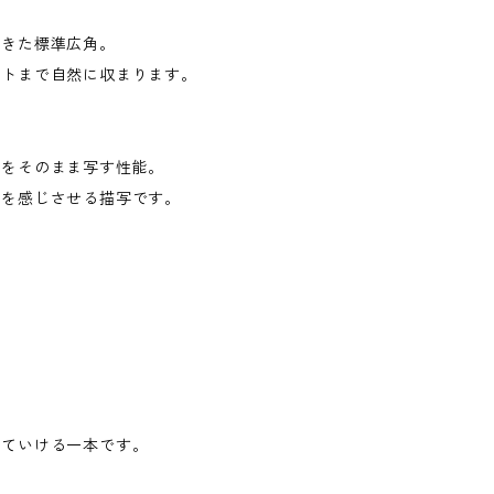
てきた標準広角。
ートまで自然に収まります。
界をそのまま写す性能。
気を感じさせる描写です。
っていける一本です。