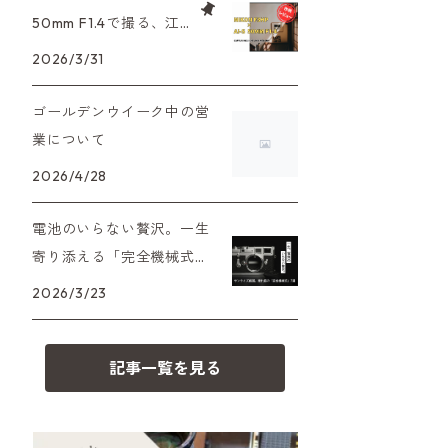
XAシリーズ
C35シリーズ
大判カメラ
Leica（ライカ）
FD（キヤノン）
50mm F1.4で撮る、江
プレゼント、贈答用にも！
戸東京たてもの園。ノ
2026/3/31
35DC、35SP
HEXAR
デジタルカメラ
バルナック
HASSELBLAD（ハッセルブラッ
EF（キヤノン）
スタルジーを切り取る
ド）
ゴールデンウイーク中の営
PEN F、FT
フィルムカメラその他
Mシリーズ
OM（オリンパス）
業について
500台シリーズ
Rollei（ローライ）
OM-1
2026/4/28
minilux
A（ミノルタ（ソニー））
35シリーズ
RICOH（リコー）
電池のいらない贅沢。一生
寄り添える「完全機械式」
MD（ミノルタ）
コンパクト
フィルムカメラの名機7選
Voigtlander（フォクトレンダー）
2026/3/23
K（ペンタックス）
BESSA
YASHICA（ヤシカ）
記事一覧を見る
CY（ヤシカコンタックス）
Carl Zeiss（カールツァイス）
M（ライカ）