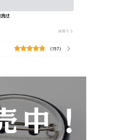
方向け
通報する
(157)