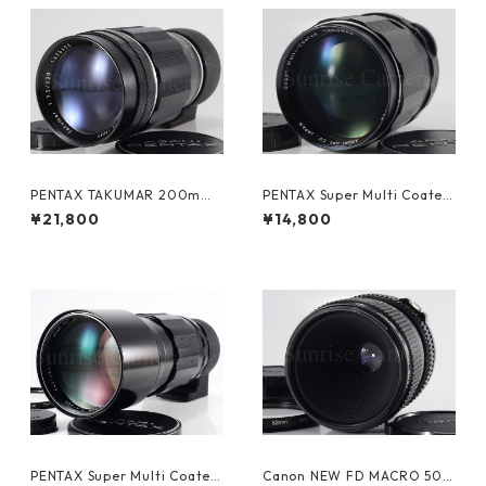
PENTAX TAKUMAR 200mm
PENTAX Super Multi Coated
F3.5 M42 ペンタックス (6133
TAKUMAR 135mm F2.5 M42
¥21,800
¥14,800
0)
ペンタックス (61343)
PENTAX Super Multi Coated
Canon NEW FD MACRO 50m