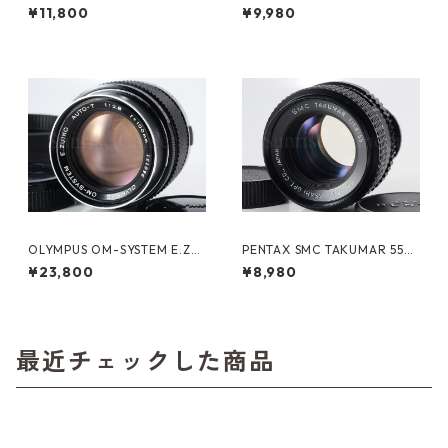
TAKUMAR 300mm F4 ペン
m F3.5 キヤノン (61390)
¥11,800
¥9,980
タックス (61344)
OLYMPUS OM-SYSTEM E.ZUI
PENTAX SMC TAKUMAR 55m
KO AUTO-T 100mm F2.8 オ
m F1.8 M42 ペンタックス（61
¥23,800
¥8,980
リンパス (61199)
346）
最近チェックした商品