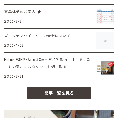
α7、α9、X700
PENシリーズ
高級コンパクト
Konica（コニカ）
S（ニコン）
滅多にお目にかかれない激レア商品！
夏季休業のご案内
大判カメラ
レンズその他
XAシリーズ
C35シリーズ
Leica（ライカ）
FD（キヤノン）
プレゼント、贈答用にも！
2026/8/8
デジタルカメラ
35DC、35SP
HEXAR
バルナック
ゴールデンウイーク中の営業について
HASSELBLAD（ハッセルブラッド）
EF（キヤノン）
フィルムカメラその他
2026/4/28
PEN F、FT
Mシリーズ
500台シリーズ
Rollei（ローライ）
OM（オリンパス）
Nikon F3HP×Ai-s 50mm F1.4で撮る、江戸東京た
OM-1
minilux
てもの園。ノスタルジーを切り取る
35シリーズ
RICOH（リコー）
A（ミノルタ（ソニー））
2026/3/31
コンパクト
Voigtlander（フォクトレンダー）
MD（ミノルタ）
記事一覧を見る
BESSA
YASHICA（ヤシカ）
K（ペンタックス）
Carl Zeiss（カールツァイス）
CY（ヤシカコンタックス）