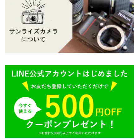
Mamiya（マミヤ）
M（ライカ）
M645,二眼レフ
Plaubel（プラウベル）
R（ライカ）
BRONICA（ブロニカ）
E（ソニー）
SONY（ソニー）
AR（コニカ）
SIGMA（シグマ）
O（その他）
Tokina（トキナー）
TAMRON（タムロン）