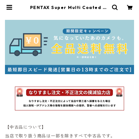
PENTAX Super Multi Coated TA
KUMAR 135mm F2.5 M42 ペンタ
ックス (60233) | サンライズカメラ
フィルムカメラとオールドレンズ専
門店
【中古品について】
当店で取り扱う商品は一部を除きすべて中古品です。