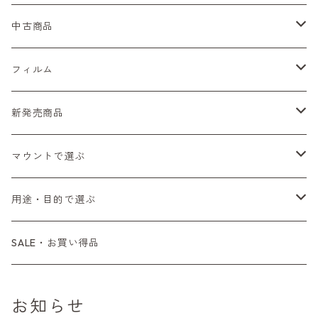
Nikon（ニコン）
中古商品
Sシリーズ
Canon（キヤノン）
フィルムカメラ
フィルム
Fシリーズ（一桁＋F100）
レンジファインダー（7、P）
一眼レフカメラ（マニュアルフォーカス）
PENTAX（ペンタックス）
デジタルカメラ
レンズ付きフィルム
新発売商品
Fシリーズ（FE、FM）
F-1
一眼レフカメラ（オートフォーカス）
SL、SP
一眼カメラ
CONTAX（コンタックス）
マニュアルレンズ
35mm（135）カラーネガ
フィルムカメラ
マウントで選ぶ
コンパクトカメラ
AE-1、A-1
レンジファインダーカメラ
K2、KX、KM
ミラーレスカメラ
G1、G2
一眼レンズ
MINOLTA（ミノルタ）
オートフォーカスレンズ
35mm（135）白黒ネガ
レンズ付きフィルム
M42
用途・目的で選ぶ
コンパクトカメラ
コンパクトカメラ（マニュアルフォーカス）
LX、MX
デジタルカメラその他
Tシリーズ
レンジファインダーレンズ
コンパクト
一眼レンズ
OLYMPUS（オリンパス）
マウントアダプター
35mm（135）カラーリバーサル
アクセサリー・付属品
L39
初心者の方へもおすすめ！
SALE・お買い得品
L39マウントレンズ
コンパクトカメラ（オートフォーカス）
6×7、67、645
一眼（C/Yマウント）
中判レンズ
CL、CLE
中判レンズ
TRIP35
FUJIFILM（フジフィルム）
アクセサリー
120mm（ブローニー）カラーネガ
F（ニコン）
少し難あり、でも使えます！
お知らせ
中判カメラ
M42単焦点レンズ
大判レンズ