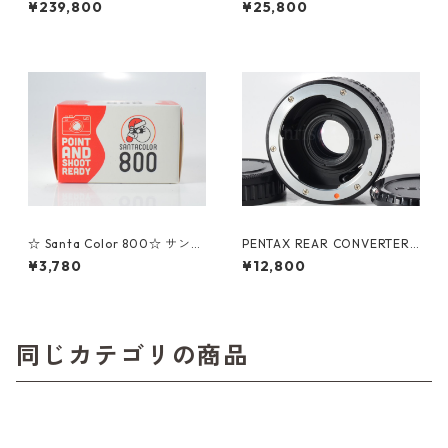
¥239,800
¥25,800
純正フード付 コダック (2362
7)
☆ Santa Color 800☆ サンタ
PENTAX REAR CONVERTER
カラーネガフィルム 36枚撮り
K T6-2X ペンタックス (6138
¥3,780
¥12,800
(K058)
9)
同じカテゴリの商品