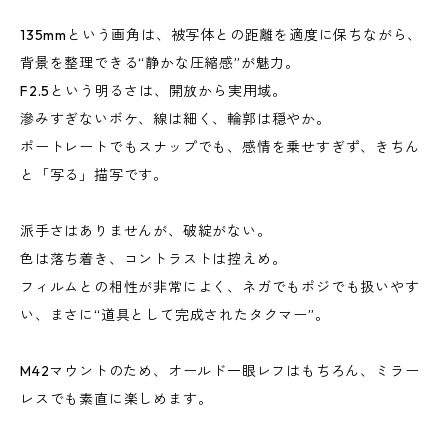
135mmという画角は、被写体との距離を適度に保ちながら、
背景を整理できる“静かな圧縮感”が魅力。
F2.5という明るさは、開放から実用域。
滲みすぎないボケ、線は細く、輪郭は穏やか。
ポートレートでもスナップでも、感情を乗せすぎず、きちん
と「写る」描写です。
派手さはありませんが、破綻がない。
色は落ち着き、コントラストは控えめ。
フィルムとの相性が非常によく、ネガでもポジでも扱いやす
い、まさに“道具として完成されたタクマー”。
M42マウントのため、オールド一眼レフはもちろん、ミラー
レスでも素直に楽しめます。