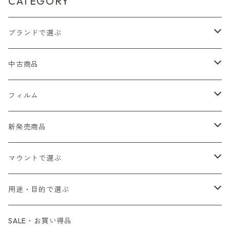
CATEGORY
ブランドで選ぶ
Nikon（ニコン）
中古商品
Sシリーズ
Canon（キヤノン）
フィルムカメラ
フィルム
Fシリーズ（一桁＋F100）
レンジファインダー（7、P）
一眼レフカメラ（マニュアルフォーカス）
PENTAX（ペンタックス）
デジタルカメラ
レンズ付きフィルム
新発売商品
Fシリーズ（FE、FM）
F-1
一眼レフカメラ（オートフォーカス）
SL、SP
一眼カメラ
CONTAX（コンタックス）
マニュアルレンズ
35mm（135）カラーネガ
フィルムカメラ
マウントで選ぶ
コンパクトカメラ
AE-1、A-1
レンジファインダーカメラ
K2、KX、KM
ミラーレスカメラ
G1、G2
一眼レンズ
MINOLTA（ミノルタ）
オートフォーカスレンズ
35mm（135）白黒ネガ
レンズ付きフィルム
M42
用途・目的で選ぶ
コンパクトカメラ
コンパクトカメラ（マニュアルフォーカス）
LX、MX
デジタルカメラその他
Tシリーズ
レンジファインダーレンズ
コンパクト
一眼レンズ
OLYMPUS（オリンパス）
マウントアダプター
35mm（135）カラーリバーサル
アクセサリー・付属品
L39
初心者の方へもおすすめ！
SALE・お買い得品