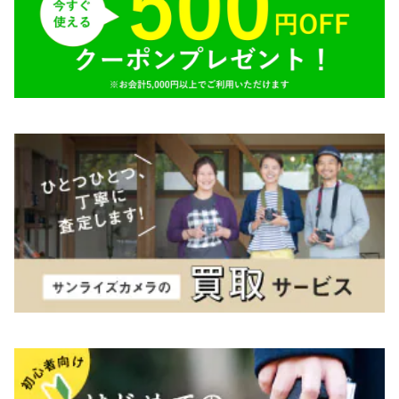
Tokina（トキナー）
TAMRON（タムロン）
K&F（ケーアンドエフ）
その他