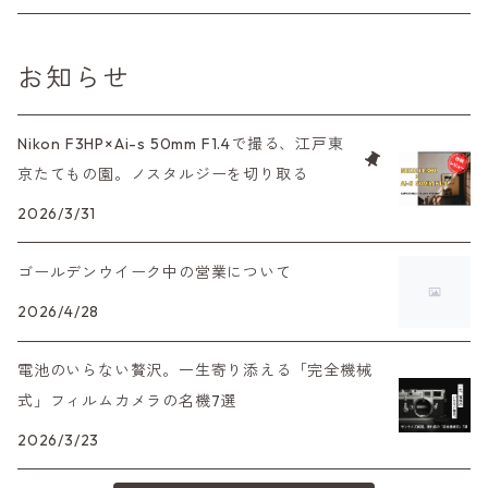
L39マウントレンズ
コンパクトカメラ（オートフォーカス）
6×7、67、645
一眼（C/Yマウント）
中判レンズ
CL、CLE
中判レンズ
TRIP35
FUJIFILM（フジフィルム）
アクセサリー
120mm（ブローニー）カラーネガ
F（ニコン）
少し難あり、でも使えます！
お知らせ
中判カメラ
M42単焦点レンズ
大判レンズ
α7、α9、X700
PENシリーズ
高級コンパクト
Konica（コニカ）
S（ニコン）
滅多にお目にかかれない激レア商品！
Nikon F3HP×Ai-s 50mm F1.4で撮る、江戸東
大判カメラ
レンズその他
XAシリーズ
京たてもの園。ノスタルジーを切り取る
C35シリーズ
Leica（ライカ）
FD（キヤノン）
プレゼント、贈答用にも！
デジタルカメラ
2026/3/31
35DC、35SP
HEXAR
バルナック
HASSELBLAD（ハッセルブラッド）
EF（キヤノン）
ゴールデンウイーク中の営業について
フィルムカメラその他
PEN F、FT
Mシリーズ
500台シリーズ
Rollei（ローライ）
OM（オリンパス）
2026/4/28
OM-1
minilux
電池のいらない贅沢。一生寄り添える「完全機械
35シリーズ
RICOH（リコー）
A（ミノルタ（ソニー））
式」フィルムカメラの名機7選
2026/3/23
コンパクト
Voigtlander（フォクトレンダー）
MD（ミノルタ）