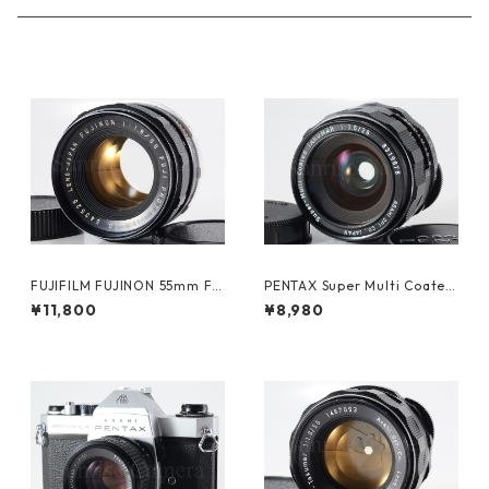
FUJIFILM FUJINON 55mm F1.
PENTAX Super Multi Coated
8 M42 富士フイルム (60894)
TAKUMAR 28mm F3.5 ペンタ
¥11,800
¥8,980
ックス (61338)