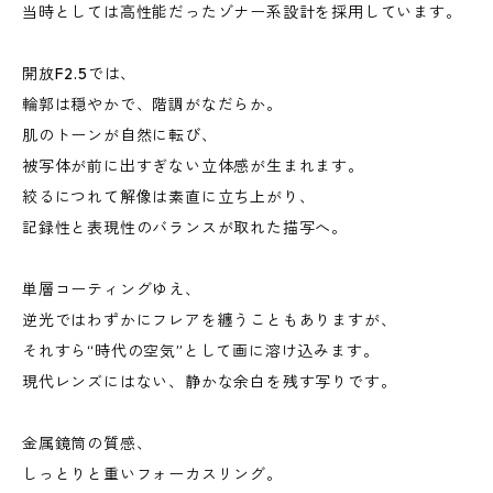
当時としては高性能だったゾナー系設計を採用しています。
開放F2.5では、
輪郭は穏やかで、階調がなだらか。
肌のトーンが自然に転び、
被写体が前に出すぎない立体感が生まれます。
絞るにつれて解像は素直に立ち上がり、
記録性と表現性のバランスが取れた描写へ。
単層コーティングゆえ、
逆光ではわずかにフレアを纏うこともありますが、
それすら“時代の空気”として画に溶け込みます。
現代レンズにはない、静かな余白を残す写りです。
金属鏡筒の質感、
しっとりと重いフォーカスリング。