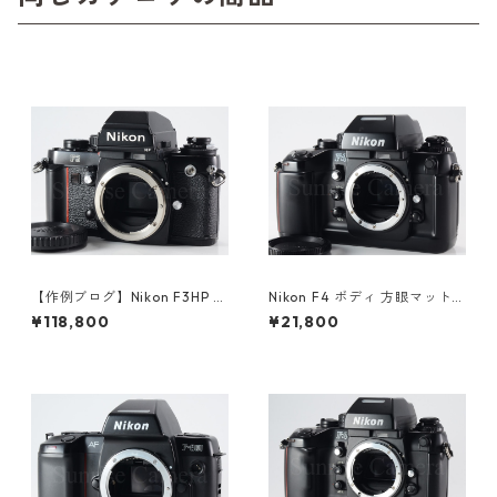
【作例ブログ】Nikon F3HP ボ
Nikon F4 ボディ 方眼マット
ディ 後期191万番台 ニコン（6
スクリーン（E） / マットスク
¥118,800
¥21,800
1308）
リーン（B）付 ニコン（6124
6）