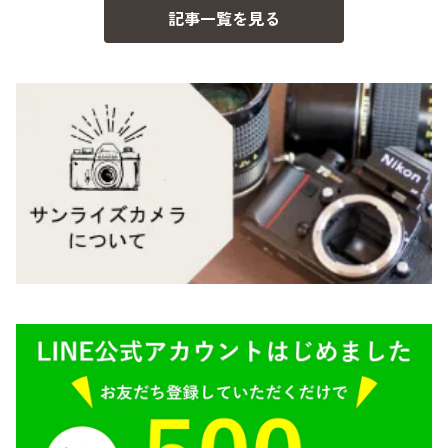
記事一覧を見る
BESSA
YASHICA（ヤシカ）
K（ペンタックス）
Carl Zeiss（カールツァイス）
CY（ヤシカコンタックス）
Mamiya（マミヤ）
M（ライカ）
M645,二眼レフ
Plaubel（プラウベル）
R（ライカ）
BRONICA（ブロニカ）
E（ソニー）
SONY（ソニー）
AR（コニカ）
SIGMA（シグマ）
O（その他）