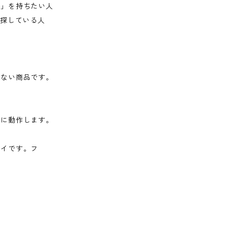
準」を持ちたい人
を探している人
がない商品です。
常に動作します。
レイです。フ