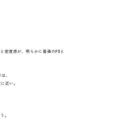
と密度感が、明らかに普通のF3と
界は、
覚に近い。
ょう。