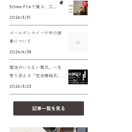
XAシリーズ
C35シリーズ
大判カメラ
Leica（ライカ）
FD（キヤノン）
50mm F1.4で撮る、江
プレゼント、贈答用にも！
戸東京たてもの園。ノ
2026/3/31
35DC、35SP
HEXAR
デジタルカメラ
バルナック
HASSELBLAD（ハッセルブラッ
EF（キヤノン）
スタルジーを切り取る
ド）
ゴールデンウイーク中の営
PEN F、FT
フィルムカメラその他
Mシリーズ
OM（オリンパス）
業について
500台シリーズ
Rollei（ローライ）
OM-1
2026/4/28
minilux
A（ミノルタ（ソニー））
35シリーズ
RICOH（リコー）
電池のいらない贅沢。一生
寄り添える「完全機械式」
MD（ミノルタ）
コンパクト
フィルムカメラの名機7選
Voigtlander（フォクトレンダー）
2026/3/23
K（ペンタックス）
BESSA
YASHICA（ヤシカ）
記事一覧を見る
CY（ヤシカコンタックス）
Carl Zeiss（カールツァイス）
M（ライカ）