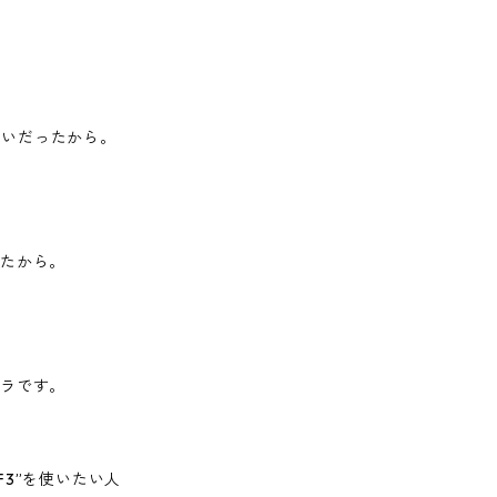
違いだったから。
ったから。
メラです。
F3”を使いたい人