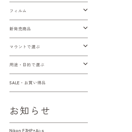
Sシリーズ
Canon（キヤノン）
フィルムカメラ
フィルム
Fシリーズ（一桁＋F100）
レンジファインダー（7、P）
一眼レフカメラ（マニュアルフォーカス）
PENTAX（ペンタックス）
デジタルカメラ
レンズ付きフィルム
新発売商品
Fシリーズ（FE、FM）
F-1
一眼レフカメラ（オートフォーカス）
SL、SP
一眼カメラ
CONTAX（コンタックス）
マニュアルレンズ
35mm（135）カラーネガ
フィルムカメラ
マウントで選ぶ
コンパクトカメラ
AE-1、A-1
レンジファインダーカメラ
K2、KX、KM
ミラーレスカメラ
G1、G2
一眼レンズ
MINOLTA（ミノルタ）
オートフォーカスレンズ
35mm（135）白黒ネガ
レンズ付きフィルム
M42
用途・目的で選ぶ
コンパクトカメラ
コンパクトカメラ（マニュアルフォーカ
LX、MX
デジタルカメラその他
Tシリーズ
レンジファインダーレンズ
コンパクト
一眼レンズ
OLYMPUS（オリンパス）
マウントアダプター
35mm（135）カラーリバーサル
アクセサリー・付属品
L39
初心者の方へもおすすめ！
SALE・お買い得品
ス）
L39マウントレンズ
6×7、67、645
一眼（C/Yマウント）
中判レンズ
CL、CLE
中判レンズ
TRIP35
FUJIFILM（フジフィルム）
アクセサリー
120mm（ブローニー）カラーネガ
F（ニコン）
少し難あり、でも使えます！
コンパクトカメラ（オートフォーカス）
お知らせ
M42単焦点レンズ
大判レンズ
α7、α9、X700
PENシリーズ
高級コンパクト
Konica（コニカ）
S（ニコン）
滅多にお目にかかれない激レア商
中判カメラ
品！
Nikon F3HP×Ai-s
レンズその他