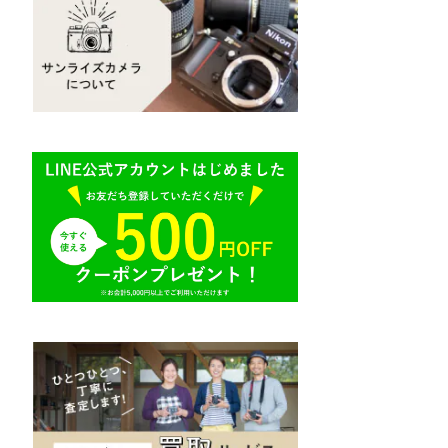
Mamiya（マミヤ）
R（ライカ）
M645,二眼レフ
Plaubel（プラウベル）
E（ソニー）
BRONICA（ブロニカ）
AR（コニカ）
SONY（ソニー）
O（その他）
SIGMA（シグマ）
Tokina（トキナー）
TAMRON（タムロン）