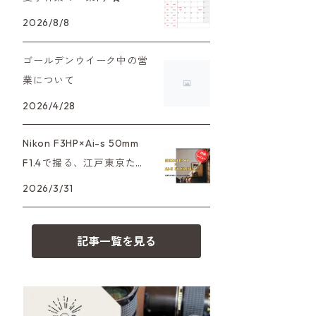
XAシリーズ
C35シリーズ
大判カメラ
Leica（ライカ）
FD（キヤノン）
2026/8/8
プレゼント、贈答用にも！
35DC、35SP
HEXAR
デジタルカメラ
バルナック
HASSELBLAD（ハッセルブラッ
EF（キヤノン）
ゴールデンウイーク中の営
ド）
業について
PEN F、FT
フィルムカメラその他
Mシリーズ
OM（オリンパス）
2026/4/28
500台シリーズ
Rollei（ローライ）
OM-1
minilux
A（ミノルタ（ソニー））
Nikon F3HP×Ai-s 50mm
35シリーズ
RICOH（リコー）
F1.4で撮る、江戸東京たて
MD（ミノルタ）
もの園。ノスタルジーを切
2026/3/31
コンパクト
Voigtlander（フォクトレンダー）
り取る
K（ペンタックス）
記事一覧を見る
BESSA
YASHICA（ヤシカ）
CY（ヤシカコンタックス）
Carl Zeiss（カールツァイス）
M（ライカ）